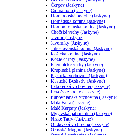
Čergov (Jaskyne)
Čierna hora (Jaskyne)
Horehronské podolie (Jaskyne)
Hornádska kotlina (Jaskyne)
Hornonitrianska kotlina (Jaskyne)
Chočské vrchy (Jaskyne)
Javorie (Jaskyne)
Javorníky (Jaskyne)
Juhoslovenská kotlina (Jaskyne)
Košická kotlina (Jaskyne)
Kozie chrbty (Jaskyne)
Kremnické vrchy (Jaskyne)
Krupinská planina (Jaskyne)
Kysucká vrchovina (Jaskyne)
Kysucké Beskydy (Jaskyne)
Laborecká vrchovina (Jaskyne)
Levočské vrchy (Jaskyne)
Ľubovnianska vrchovina (Jaskyne)
Malá Fatra (Jaskyne)
Malé Karpaty (Jaskyne)
Myjavská pahorkatina (Jaskyne)
Nízke Tatry (Jaskyne)
Ondavská vrchovina (Jaskyne)
Oravská Magura (Jaskyne)