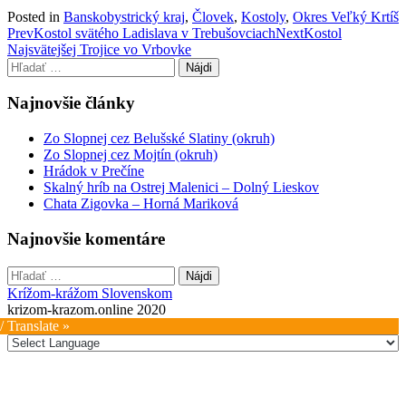
Posted in
Banskobystrický kraj
,
Človek
,
Kostoly
,
Okres Veľký Krtíš
Post
Prev
Kostol svätého Ladislava v Trebušovciach
Next
Kostol
Najsvätejšej Trojice vo Vrbovke
navigation
Hľadať:
Najnovšie články
Zo Slopnej cez Belušské Slatiny (okruh)
Zo Slopnej cez Mojtín (okruh)
Hrádok v Prečíne
Skalný hríb na Ostrej Malenici – Dolný Lieskov
Chata Zigovka – Horná Mariková
Najnovšie komentáre
Hľadať:
Krížom-krážom Slovenskom
krizom-krazom.online 2020
/ Translate »