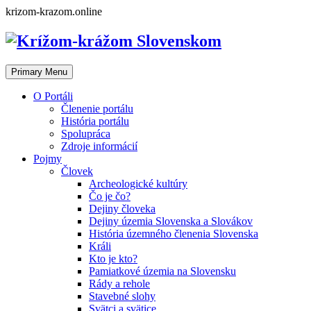
Skip
krizom-krazom.online
to
content
Primary Menu
O Portáli
Členenie portálu
História portálu
Spolupráca
Zdroje informácií
Pojmy
Človek
Archeologické kultúry
Čo je čo?
Dejiny človeka
Dejiny územia Slovenska a Slovákov
História územného členenia Slovenska
Králi
Kto je kto?
Pamiatkové územia na Slovensku
Rády a rehole
Stavebné slohy
Svätci a svätice