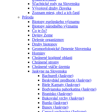
Šľachtické rody na Slovensku
Vývojové druhy človeka
Zoznam miest, obcí a ich častí
Príroda
Biotopy európskeho významu
Biotopy národného významu
Čo je čo?
Dejiny Zeme
Delenie organizmov
Druhy biotopov
Geomorfologické členenie Slovenska
Horniny
Chránené krajinné oblasti
Chránené stromy
Chránené vtáčie územia
Jaskyne na Slovensku
Bachureň (Jaskyne)
Beskydské predhorie (Jaskyne)
Biele Karpaty (Jaskyne)
Bodvianska pahorkatina (Jaskyne)
Branisko (Jaskyne)
Bukovské vrchy (Jaskyne)
Burda (Jaskyne)
Busov (Jaskyne)
Cerová vrchovina (Jaskyne)