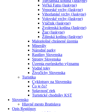
Turčianska kotlina (Jaskyne)
Veľká Fatra (Jaskyne)
Veporské vrchy (Jaskyne)
Vihorlatské vrchy (Jaskyne)
Volovské vrchy (Jaskyne)
Vtáčnik (Jaskyne)
Zvolenská kotlina (Jaskyne)
Žiar (Jaskyne)
Žilinská kotlina (Jaskyne)
Maloplošné chránené územia
Minerály
Národné parky
Rastliny Slovenska
Stromy Slovenska
Územia európskeho významu
Vodné toky
Živočíchy Slovenska
Turistika
Cyklotrasy na Slovensku
Čo je čo?
Splavnosť riek
Turistické chodníky KST
Slovensko
Hlavné mesto Bratislava
Opis Regiónov