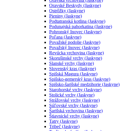
Oravská vrchovina (Jaskyne)
Oravské Beskydy (Jaskyne)
Ostrôžky (Jaskyne)
Pieniny (Jaskyne)
Podtatranská kotlina (Jaskyne)
Podunajská pahorkatina (Jaskyne)
Pohronský Inovec (Jaskyne)
Poľana (Jaskyne)
Považské podolie (Jaskyne)
Považský Inovec (Jaskyne)
Revúcka vrchovina (Jaskyne)
Skorušinské vrchy (Jaskyne)
Slanské vrchy (Jaskyne)
Slovenský kras (Jaskyne)
Spišská Magura (Jaskyne)
Spišsko-gemerský kras (Jaskyne)
Spišsko-šarišské medzihorie (Jaskyne)
Starohorské vrchy (Jaskyne)
Stolické vrchy (Jaskyne)
Strážovské vrchy (Jaskyne)
Súľovské vrchy (Jaskyne)
Šarišská vrchovina (Jaskyne)
Štiavnické vrchy (Jaskyne)
Tatry (Jaskyne)
Tribeč (Jaskyne)