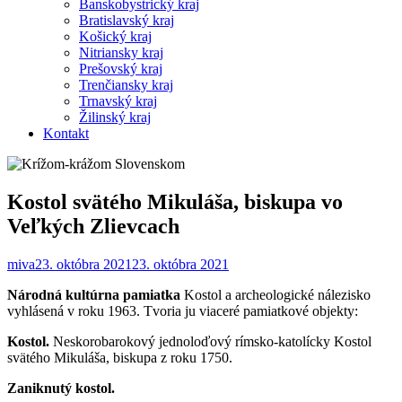
Banskobystrický kraj
Bratislavský kraj
Košický kraj
Nitriansky kraj
Prešovský kraj
Trenčiansky kraj
Trnavský kraj
Žilinský kraj
Kontakt
Kostol svätého Mikuláša, biskupa vo
Veľkých Zlievcach
miva
23. októbra 2021
23. októbra 2021
Národná kultúrna pamiatka
Kostol a archeologické nálezisko
vyhlásená v roku 1963. Tvoria ju viaceré pamiatkové objekty:
Kostol.
Neskorobarokový jednoloďový rímsko-katolícky Kostol
svätého Mikuláša, biskupa z roku 1750.
Zaniknutý kostol.