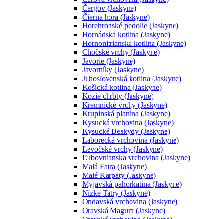
Čergov (Jaskyne)
Čierna hora (Jaskyne)
Horehronské podolie (Jaskyne)
Hornádska kotlina (Jaskyne)
Hornonitrianska kotlina (Jaskyne)
Chočské vrchy (Jaskyne)
Javorie (Jaskyne)
Javorníky (Jaskyne)
Juhoslovenská kotlina (Jaskyne)
Košická kotlina (Jaskyne)
Kozie chrbty (Jaskyne)
Kremnické vrchy (Jaskyne)
Krupinská planina (Jaskyne)
Kysucká vrchovina (Jaskyne)
Kysucké Beskydy (Jaskyne)
Laborecká vrchovina (Jaskyne)
Levočské vrchy (Jaskyne)
Ľubovnianska vrchovina (Jaskyne)
Malá Fatra (Jaskyne)
Malé Karpaty (Jaskyne)
Myjavská pahorkatina (Jaskyne)
Nízke Tatry (Jaskyne)
Ondavská vrchovina (Jaskyne)
Oravská Magura (Jaskyne)