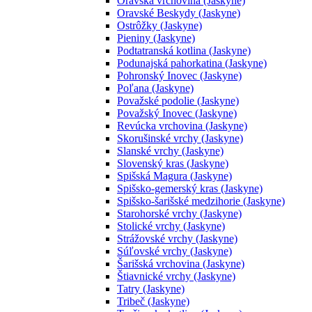
Oravská vrchovina (Jaskyne)
Oravské Beskydy (Jaskyne)
Ostrôžky (Jaskyne)
Pieniny (Jaskyne)
Podtatranská kotlina (Jaskyne)
Podunajská pahorkatina (Jaskyne)
Pohronský Inovec (Jaskyne)
Poľana (Jaskyne)
Považské podolie (Jaskyne)
Považský Inovec (Jaskyne)
Revúcka vrchovina (Jaskyne)
Skorušinské vrchy (Jaskyne)
Slanské vrchy (Jaskyne)
Slovenský kras (Jaskyne)
Spišská Magura (Jaskyne)
Spišsko-gemerský kras (Jaskyne)
Spišsko-šarišské medzihorie (Jaskyne)
Starohorské vrchy (Jaskyne)
Stolické vrchy (Jaskyne)
Strážovské vrchy (Jaskyne)
Súľovské vrchy (Jaskyne)
Šarišská vrchovina (Jaskyne)
Štiavnické vrchy (Jaskyne)
Tatry (Jaskyne)
Tribeč (Jaskyne)