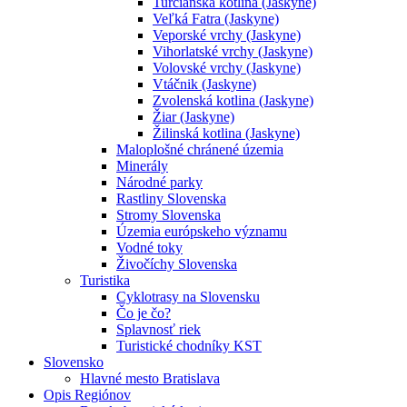
Turčianska kotlina (Jaskyne)
Veľká Fatra (Jaskyne)
Veporské vrchy (Jaskyne)
Vihorlatské vrchy (Jaskyne)
Volovské vrchy (Jaskyne)
Vtáčnik (Jaskyne)
Zvolenská kotlina (Jaskyne)
Žiar (Jaskyne)
Žilinská kotlina (Jaskyne)
Maloplošné chránené územia
Minerály
Národné parky
Rastliny Slovenska
Stromy Slovenska
Územia európskeho významu
Vodné toky
Živočíchy Slovenska
Turistika
Cyklotrasy na Slovensku
Čo je čo?
Splavnosť riek
Turistické chodníky KST
Slovensko
Hlavné mesto Bratislava
Opis Regiónov