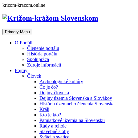
Skip
krizom-krazom.online
to
content
Primary Menu
O Portáli
Členenie portálu
História portálu
Spolupráca
Zdroje informácií
Pojmy
Človek
Archeologické kultúry
Čo je čo?
Dejiny človeka
Dejiny územia Slovenska a Slovákov
História územného členenia Slovenska
Králi
Kto je kto?
Pamiatkové územia na Slovensku
Rády a rehole
Stavebné slohy
Svätci a svätice