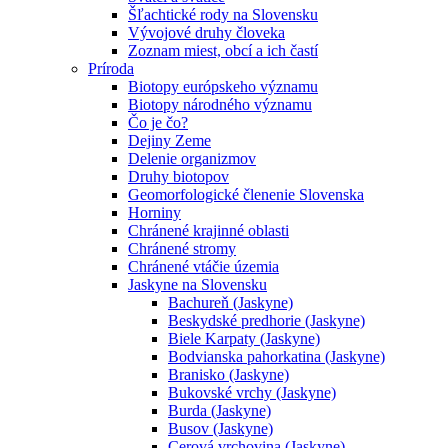
Šľachtické rody na Slovensku
Vývojové druhy človeka
Zoznam miest, obcí a ich častí
Príroda
Biotopy európskeho významu
Biotopy národného významu
Čo je čo?
Dejiny Zeme
Delenie organizmov
Druhy biotopov
Geomorfologické členenie Slovenska
Horniny
Chránené krajinné oblasti
Chránené stromy
Chránené vtáčie územia
Jaskyne na Slovensku
Bachureň (Jaskyne)
Beskydské predhorie (Jaskyne)
Biele Karpaty (Jaskyne)
Bodvianska pahorkatina (Jaskyne)
Branisko (Jaskyne)
Bukovské vrchy (Jaskyne)
Burda (Jaskyne)
Busov (Jaskyne)
Cerová vrchovina (Jaskyne)