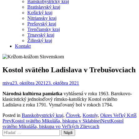
Banskobystrický kraj
Bratislavský kraj
Košický kraj
Nitriansky kraj
Prešovský kraj
Trenčiansky kraj
Trnavský kraj
Žilinský kraj
Kontakt
Kostol svätého Ladislava v Trebušovciach
miva
23. októbra 2021
23. októbra 2021
Národná kultúrna pamiatka
vyhlásená v roku 1963. Barokovo-
klasicistický jednoloďový rímsko-katolícky Kostol svätého
Ladislava z roku 1791. Vymaľovaný bol v rokoch 1794.
Posted in
Banskobystrický kraj
,
Človek
,
Kostoly
,
Okres Veľký Krtíš
Post
Prev
Kostol svätého Mikuláša, biskupa v Sklabinej
Next
Kostol
svätého Mikuláša, biskupa vo Veľkých Zlievcach
navigation
Hľadať: