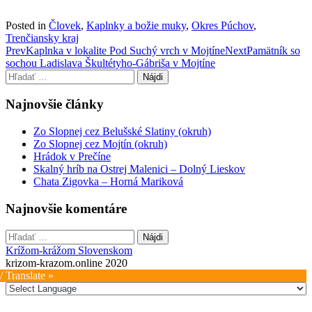
Posted in
Človek
,
Kaplnky a božie muky
,
Okres Púchov
,
Trenčiansky kraj
Post
Prev
Kaplnka v lokalite Pod Suchý vrch v Mojtíne
Next
Pamätník so
sochou Ladislava Škultétyho-Gábriša v Mojtíne
navigation
Hľadať:
Najnovšie články
Zo Slopnej cez Belušské Slatiny (okruh)
Zo Slopnej cez Mojtín (okruh)
Hrádok v Prečíne
Skalný hríb na Ostrej Malenici – Dolný Lieskov
Chata Zigovka – Horná Mariková
Najnovšie komentáre
Hľadať:
Krížom-krážom Slovenskom
krizom-krazom.online 2020
/ Translate »