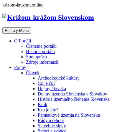
Skip
krizom-krazom.online
to
content
Primary Menu
O Portáli
Členenie portálu
História portálu
Spolupráca
Zdroje informácií
Pojmy
Človek
Archeologické kultúry
Čo je čo?
Dejiny človeka
Dejiny územia Slovenska a Slovákov
História územného členenia Slovenska
Králi
Kto je kto?
Pamiatkové územia na Slovensku
Rády a rehole
Stavebné slohy
Svätci a svätice