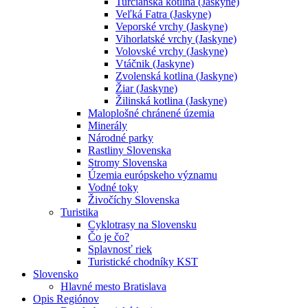
Turčianska kotlina (Jaskyne)
Veľká Fatra (Jaskyne)
Veporské vrchy (Jaskyne)
Vihorlatské vrchy (Jaskyne)
Volovské vrchy (Jaskyne)
Vtáčnik (Jaskyne)
Zvolenská kotlina (Jaskyne)
Žiar (Jaskyne)
Žilinská kotlina (Jaskyne)
Maloplošné chránené územia
Minerály
Národné parky
Rastliny Slovenska
Stromy Slovenska
Územia európskeho významu
Vodné toky
Živočíchy Slovenska
Turistika
Cyklotrasy na Slovensku
Čo je čo?
Splavnosť riek
Turistické chodníky KST
Slovensko
Hlavné mesto Bratislava
Opis Regiónov