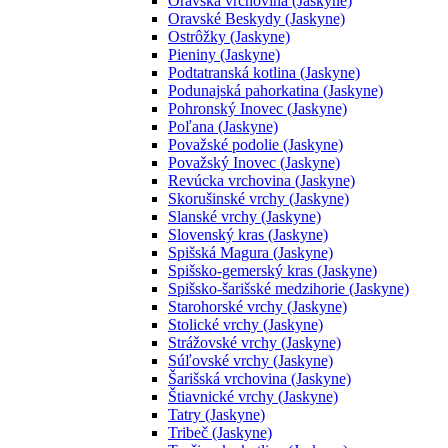
Oravská vrchovina (Jaskyne)
Oravské Beskydy (Jaskyne)
Ostrôžky (Jaskyne)
Pieniny (Jaskyne)
Podtatranská kotlina (Jaskyne)
Podunajská pahorkatina (Jaskyne)
Pohronský Inovec (Jaskyne)
Poľana (Jaskyne)
Považské podolie (Jaskyne)
Považský Inovec (Jaskyne)
Revúcka vrchovina (Jaskyne)
Skorušinské vrchy (Jaskyne)
Slanské vrchy (Jaskyne)
Slovenský kras (Jaskyne)
Spišská Magura (Jaskyne)
Spišsko-gemerský kras (Jaskyne)
Spišsko-šarišské medzihorie (Jaskyne)
Starohorské vrchy (Jaskyne)
Stolické vrchy (Jaskyne)
Strážovské vrchy (Jaskyne)
Súľovské vrchy (Jaskyne)
Šarišská vrchovina (Jaskyne)
Štiavnické vrchy (Jaskyne)
Tatry (Jaskyne)
Tribeč (Jaskyne)