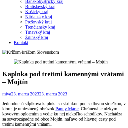
Banskobystrický kraj
Bratislavský kraj
Košický kraj
Nitriansky kraj
Prešovský kraj
Trenčiansky kraj
Trnavský kraj
Žilinský kraj
Kontakt
Kaplnka pod tretími kamennými vrátami
– Mojtín
miva
23. marca 2023
23. marca 2023
Jednoduchá stĺpiková kaplnka so skrinkou pod sedlovou strieškou, v
ktorej je umiestnený obrázok
Panny Márie
. Chránená je nízkym
kovovým oplotením a vedie ku nej niekoľko schodíkov. Nachádza
sa severozápadne od obce Mojtín, naľavo od hlavnej cesty pod
tretími kamennými vrátami.