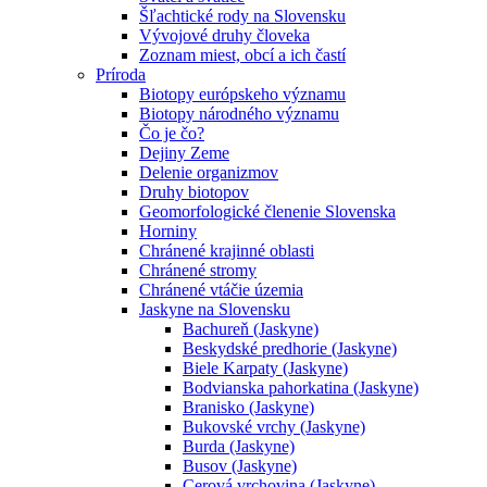
Šľachtické rody na Slovensku
Vývojové druhy človeka
Zoznam miest, obcí a ich častí
Príroda
Biotopy európskeho významu
Biotopy národného významu
Čo je čo?
Dejiny Zeme
Delenie organizmov
Druhy biotopov
Geomorfologické členenie Slovenska
Horniny
Chránené krajinné oblasti
Chránené stromy
Chránené vtáčie územia
Jaskyne na Slovensku
Bachureň (Jaskyne)
Beskydské predhorie (Jaskyne)
Biele Karpaty (Jaskyne)
Bodvianska pahorkatina (Jaskyne)
Branisko (Jaskyne)
Bukovské vrchy (Jaskyne)
Burda (Jaskyne)
Busov (Jaskyne)
Cerová vrchovina (Jaskyne)