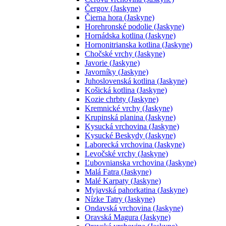
Čergov (Jaskyne)
Čierna hora (Jaskyne)
Horehronské podolie (Jaskyne)
Hornádska kotlina (Jaskyne)
Hornonitrianska kotlina (Jaskyne)
Chočské vrchy (Jaskyne)
Javorie (Jaskyne)
Javorníky (Jaskyne)
Juhoslovenská kotlina (Jaskyne)
Košická kotlina (Jaskyne)
Kozie chrbty (Jaskyne)
Kremnické vrchy (Jaskyne)
Krupinská planina (Jaskyne)
Kysucká vrchovina (Jaskyne)
Kysucké Beskydy (Jaskyne)
Laborecká vrchovina (Jaskyne)
Levočské vrchy (Jaskyne)
Ľubovnianska vrchovina (Jaskyne)
Malá Fatra (Jaskyne)
Malé Karpaty (Jaskyne)
Myjavská pahorkatina (Jaskyne)
Nízke Tatry (Jaskyne)
Ondavská vrchovina (Jaskyne)
Oravská Magura (Jaskyne)