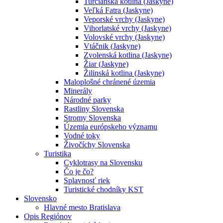
Turčianska kotlina (Jaskyne)
Veľká Fatra (Jaskyne)
Veporské vrchy (Jaskyne)
Vihorlatské vrchy (Jaskyne)
Volovské vrchy (Jaskyne)
Vtáčnik (Jaskyne)
Zvolenská kotlina (Jaskyne)
Žiar (Jaskyne)
Žilinská kotlina (Jaskyne)
Maloplošné chránené územia
Minerály
Národné parky
Rastliny Slovenska
Stromy Slovenska
Územia európskeho významu
Vodné toky
Živočíchy Slovenska
Turistika
Cyklotrasy na Slovensku
Čo je čo?
Splavnosť riek
Turistické chodníky KST
Slovensko
Hlavné mesto Bratislava
Opis Regiónov