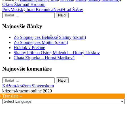
Okres Žiar nad Hronom
Post
Prev
Mestský hrad Kremnica
Next
Hrad Šášov
Hľadať:
navigation
Najnovšie články
Zo Slopnej cez Belušské Slatiny (okruh)
Zo Slopnej cez Mojtín (okruh)
Hrádok v Prečíne
Skalný hríb na Ostrej Malenici – Dolný Lieskov
Chata Zigovka – Horná Mariková
Najnovšie komentáre
Hľadať:
Krížom-krážom Slovenskom
krizom-krazom.online 2020
/ Translate »