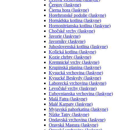
Čergov (Jaskyne)
Čierna hora (Jaskyne)
Horehronské podolie (Jaskyne)
Hornádska kotlina (Jaskyne)
Hornonitrianska kotlina (Jaskyne)
Chočské vrchy (Jaskyne)
Javorie (Jaskyne)
Javorníky (Jaskyne)
Juhoslovenská kotlina (Jaskyne)
Košická kotlina (Jaskyne)
Kozie chrbty (Jaskyne)
Kremnické vrchy (Jaskyne)
Krupinská planina (Jaskyne)
Kysucká vrchovina (Jaskyne)
Kysucké Beskydy (Jaskyne)
Laborecká vrchovina (Jaskyne)
Levočské vrchy (Jaskyne)
Ľubovnianska vrchovina (Jaskyne)
Malá Fatra (Jaskyne)
Malé Karpaty (Jaskyne)
Myjavská pahorkatina (Jaskyne)
Nízke Tatry (Jaskyne)
Ondavská vrchovina (Jaskyne)
Oravská Magura (Jaskyne)