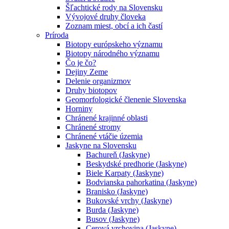
Šľachtické rody na Slovensku
Vývojové druhy človeka
Zoznam miest, obcí a ich častí
Príroda
Biotopy európskeho významu
Biotopy národného významu
Čo je čo?
Dejiny Zeme
Delenie organizmov
Druhy biotopov
Geomorfologické členenie Slovenska
Horniny
Chránené krajinné oblasti
Chránené stromy
Chránené vtáčie územia
Jaskyne na Slovensku
Bachureň (Jaskyne)
Beskydské predhorie (Jaskyne)
Biele Karpaty (Jaskyne)
Bodvianska pahorkatina (Jaskyne)
Branisko (Jaskyne)
Bukovské vrchy (Jaskyne)
Burda (Jaskyne)
Busov (Jaskyne)
Cerová vrchovina (Jaskyne)