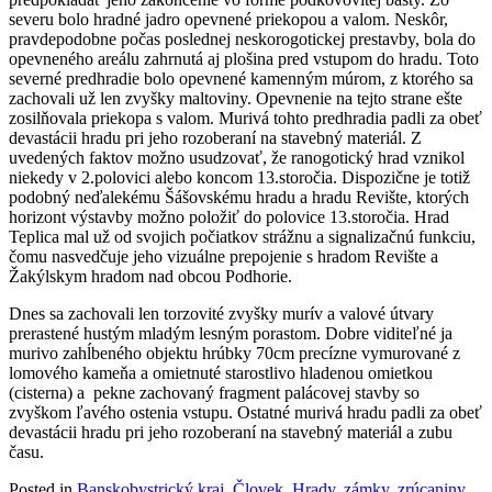
severu bolo hradné jadro opevnené priekopou a valom. Neskôr,
pravdepodobne počas poslednej neskorogotickej prestavby, bola do
opevneného areálu zahrnutá aj plošina pred vstupom do hradu. Toto
severné predhradie bolo opevnené kamenným múrom, z ktorého sa
zachovali už len zvyšky maltoviny. Opevnenie na tejto strane ešte
zosilňovala priekopa s valom. Murivá tohto predhradia padli za obeť
devastácii hradu pri jeho rozoberaní na stavebný materiál. Z
uvedených faktov možno usudzovať, že ranogotický hrad vznikol
niekedy v 2.polovici alebo koncom 13.storočia. Dispozične je totiž
podobný neďalekému Šášovskému hradu a hradu Revište, ktorých
horizont výstavby možno položiť do polovice 13.storočia. Hrad
Teplica mal už od svojich počiatkov strážnu a signalizačnú funkciu,
čomu nasvedčuje jeho vizuálne prepojenie s hradom Revište a
Žakýlskym hradom nad obcou Podhorie.
Dnes sa zachovali len torzovité zvyšky murív a valové útvary
prerastené hustým mladým lesným porastom. Dobre viditeľné ja
murivo zahĺbeného objektu hrúbky 70cm precízne vymurované z
lomového kameňa a omietnuté starostlivo hladenou omietkou
(cisterna) a pekne zachovaný fragment palácovej stavby so
zvyškom ľavého ostenia vstupu. Ostatné murivá hradu padli za obeť
devastácii hradu pri jeho rozoberaní na stavebný materiál a zubu
času.
Posted in
Banskobystrický kraj
,
Človek
,
Hrady, zámky, zrúcaniny
,