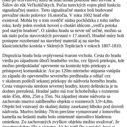
Šášov do rúk Veľkolúčskych. Počas tureckých vojen plnil funkciu
signalizačnej stanice. Tieto signalizačné stanice boli budované
prevažne okolo polovice 16.storočia. V roku 1602 hrad ešte
existoval. Mohla by o tom svedčiť súdna pochôdzka z toho istého
roku, kedy jeden svedok hovorí o chotári idúcom „vedľa potoka
pod starým hradom“. O zániku hradu sa nevie nič určité, možno sa
tak stalo počas stavovských povstaní v 17.storočí. Hradné múry boli
postupne rozoberané na stavebný materiál aj na stavbu
klasicistického kostola v Sklených Tepliciach v rokoch 1807-1810.
Dispozícia hradu bola ovplyvnená tvarom vrcholu. Cesta do hradu
viedla po západnom úbočí hradného vrchu, cez šijovú priekopu, kde
možno predpokladať opevnenie na kontrolu tejto priekopy a
prístupovej komunikácie. Asi po 120m mierneho stúpania vstúpila
zo západu do opevneného severného predhradia a odtiaľ cez
v skalnom podloží sekanej priekopy do nádvoria horného hradu.
Cesta vstupovala stredom severnej hradby, ktorej deštrukcia je tu
dodnes prerušená. Hradné jadro má tvar lichobežníka s rozmermi
strán 45m, 40m, 25m a 35m. Na západnej strane nádvoria sa
zachovalo murivo zahĺbeného objektu o rozmeroch 3,9×4,8m.
Objekt bol vstavaný do skalnej dutiny zasekanej hlboko pod úroveň
nádvoria. Murivo hrúbky 70cm precízne vymurované z lomového
kameňa na šedastú maltu bolo omietnuté starostlivo hladenou
omietkou. Zo zachovaných zvyškov objektu možno uvažovať, že
pravdepodobne išlo o cisternu. Ak by totiž šlo o nejaký, hoci aj