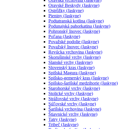
Oravská vrchovina (Jaskyne)
Oravské Beskydy (Jaskyne)
Ostrôžky (Jaskyne)
Pieniny (Jaskyne)
Podtatranská kotlina (Jaskyne)
Podunajská pahorkatina (Jaskyne)
Pohronský Inovec (Jaskyne)
Poľana (Jaskyne)
Považské podolie (Jaskyne)
Považský Inovec (Jaskyne)
Revúcka vrchovina (Jaskyne)
Skorušinské vrchy (Jaskyne)
Slanské vrchy (Jaskyne)
Slovenský kras (Jaskyne)
Spišská Magura (Jaskyne)
Spišsko-gemerský kras (Jaskyne)
Spišsko-šarišské medzihorie (Jaskyne)
Starohorské vrchy (Jaskyne)
Stolické vrchy (Jaskyne)
Strážovské vrchy (Jaskyne)
Súľovské vrchy (Jaskyne)
Šarišská vrchovina (Jaskyne)
Štiavnické vrchy (Jaskyne)
Tatry (Jaskyne)
Tribeč (Jaskyne)