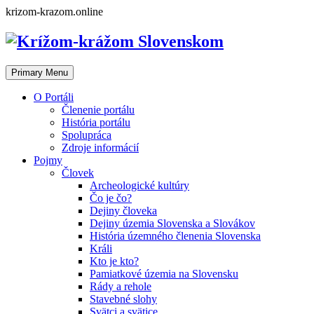
Skip
krizom-krazom.online
to
content
Primary Menu
O Portáli
Členenie portálu
História portálu
Spolupráca
Zdroje informácií
Pojmy
Človek
Archeologické kultúry
Čo je čo?
Dejiny človeka
Dejiny územia Slovenska a Slovákov
História územného členenia Slovenska
Králi
Kto je kto?
Pamiatkové územia na Slovensku
Rády a rehole
Stavebné slohy
Svätci a svätice