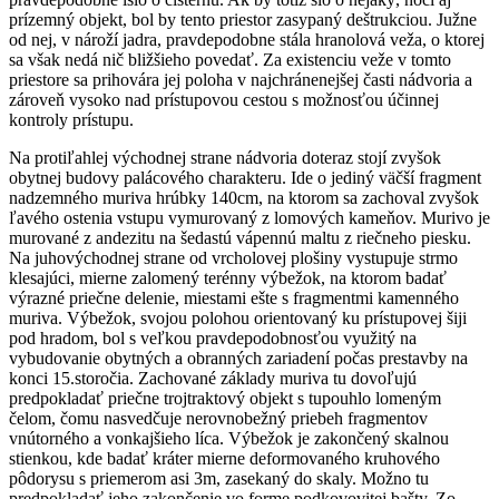
prízemný objekt, bol by tento priestor zasypaný deštrukciou. Južne
od nej, v nároží jadra, pravdepodobne stála hranolová veža, o ktorej
sa však nedá nič bližšieho povedať. Za existenciu veže v tomto
priestore sa prihovára jej poloha v najchránenejšej časti nádvoria a
zároveň vysoko nad prístupovou cestou s možnosťou účinnej
kontroly prístupu.
Na protiľahlej východnej strane nádvoria doteraz stojí zvyšok
obytnej budovy palácového charakteru. Ide o jediný väčší fragment
nadzemného muriva hrúbky 140cm, na ktorom sa zachoval zvyšok
ľavého ostenia vstupu vymurovaný z lomových kameňov. Murivo je
murované z andezitu na šedastú vápennú maltu z riečneho piesku.
Na juhovýchodnej strane od vrcholovej plošiny vystupuje strmo
klesajúci, mierne zalomený terénny výbežok, na ktorom badať
výrazné priečne delenie, miestami ešte s fragmentmi kamenného
muriva. Výbežok, svojou polohou orientovaný ku prístupovej šiji
pod hradom, bol s veľkou pravdepodobnosťou využitý na
vybudovanie obytných a obranných zariadení počas prestavby na
konci 15.storočia. Zachované základy muriva tu dovoľujú
predpokladať priečne trojtraktový objekt s tupouhlo lomeným
čelom, čomu nasvedčuje nerovnobežný priebeh fragmentov
vnútorného a vonkajšieho líca. Výbežok je zakončený skalnou
stienkou, kde badať kráter mierne deformovaného kruhového
pôdorysu s priemerom asi 3m, zasekaný do skaly. Možno tu
predpokladať jeho zakončenie vo forme podkovovitej bašty. Zo