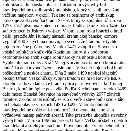
kolonizácia do banskej oblasti. Iniciátorom výstavby bol
pravdepodobne ostrihomský arcibiskup, ktorý vlastnil prevažnú
väčšinu majetkov v okolí. Tak isto sa ostrihomský arcibiskup
považuje za stavebníka hradu Šášov, ktorý sa spomína už v roku
1253. Prvá písomná zmienka o hrade Teplica je až z roku 1456, keď
sa ho zmocnilo Jiskrovo vojsko. V tom istom roku bratríci o hrad
prišli, pretože Ján Huňady nariadil kremnickej banskej komore
vyplatiť 400 zlatých na opravu, čo svedčí, že hrad bol v týchto
bojoch značne poškodený. V roku 1471 vstúpili na Slovensko
vojská poľského kráľoviča Kazimíra, ktorý si s podporou
ostrihomského arcibiskupa robil nároky na uhorskú korunu.
Vyplienili hrad i obec. Kráľ Matej Korvín povstanie do konca roka
potlačil a anektované územia oslobodil. V týchto bojoch bol hrad
poškodený a neskôr chátral. Dňa 3.mája 1490 napísal jágerský
biskup Urban Veľkolúčsky svojim bratom na hrad Revište list, z
ktorého sa dozvedáme, že hrad Teplica patrí ovdovelej kráľovnej
Beatrix, ktorá ho úplne postavila. Podľa Kachelmanna v roku 1489
dalo mesto Banská Štiavnica na stavebné výdavky 2077 zlatých
forintov, z čoho sa dá usúdiť, že išlo o veľkú stavebnú akciu a táto
prebiehala hlavne v rokoch 1489 a 1490. V tomto období
pravdepodobne došlo aj k modernizácii opevnenia, lebo si to
vyžadoval nástup palných zbraní. Táto prestavba ukončila stavebný
vývoj hradu. V roku 1490 na príkaz Urbana Veľkolúčskeho opatrili
hrad delami a strelným prachom. Pravdepodobne v priebehu tohto
roku po Korvínovej smrti sa hrad dostal podobne ako Revište a