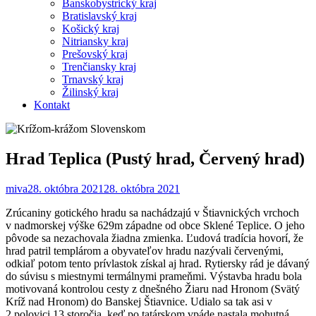
Banskobystrický kraj
Bratislavský kraj
Košický kraj
Nitriansky kraj
Prešovský kraj
Trenčiansky kraj
Trnavský kraj
Žilinský kraj
Kontakt
Hrad Teplica (Pustý hrad, Červený hrad)
miva
28. októbra 2021
28. októbra 2021
Zrúcaniny gotického hradu sa nachádzajú v Štiavnických vrchoch
v nadmorskej výške 629m západne od obce Sklené Teplice. O jeho
pôvode sa nezachovala žiadna zmienka. Ľudová tradícia hovorí, že
hrad patril templárom a obyvateľov hradu nazývali červenými,
odkiaľ potom tento prívlastok získal aj hrad. Rytiersky rád je dávaný
do súvisu s miestnymi termálnymi prameňmi. Výstavba hradu bola
motivovaná kontrolou cesty z dnešného Žiaru nad Hronom (Svätý
Kríž nad Hronom) do Banskej Štiavnice. Udialo sa tak asi v
2.polovici 13.storočia, keď po tatárskom vpáde nastala mohutná