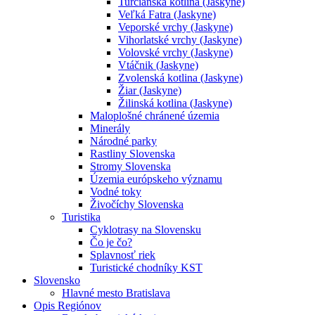
Turčianska kotlina (Jaskyne)
Veľká Fatra (Jaskyne)
Veporské vrchy (Jaskyne)
Vihorlatské vrchy (Jaskyne)
Volovské vrchy (Jaskyne)
Vtáčnik (Jaskyne)
Zvolenská kotlina (Jaskyne)
Žiar (Jaskyne)
Žilinská kotlina (Jaskyne)
Maloplošné chránené územia
Minerály
Národné parky
Rastliny Slovenska
Stromy Slovenska
Územia európskeho významu
Vodné toky
Živočíchy Slovenska
Turistika
Cyklotrasy na Slovensku
Čo je čo?
Splavnosť riek
Turistické chodníky KST
Slovensko
Hlavné mesto Bratislava
Opis Regiónov