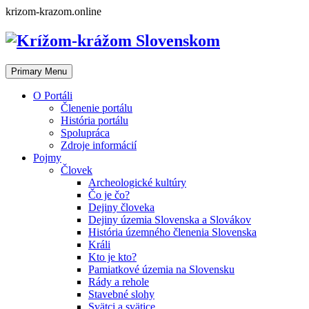
Skip
krizom-krazom.online
to
content
Primary Menu
O Portáli
Členenie portálu
História portálu
Spolupráca
Zdroje informácií
Pojmy
Človek
Archeologické kultúry
Čo je čo?
Dejiny človeka
Dejiny územia Slovenska a Slovákov
História územného členenia Slovenska
Králi
Kto je kto?
Pamiatkové územia na Slovensku
Rády a rehole
Stavebné slohy
Svätci a svätice