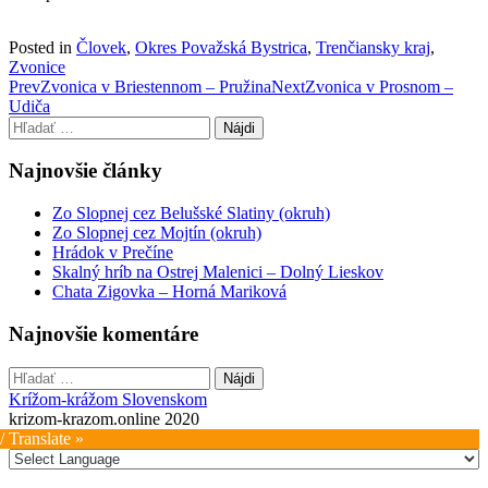
Posted in
Človek
,
Okres Považská Bystrica
,
Trenčiansky kraj
,
Zvonice
Post
Prev
Zvonica v Briestennom – Pružina
Next
Zvonica v Prosnom –
Udiča
navigation
Hľadať:
Najnovšie články
Zo Slopnej cez Belušské Slatiny (okruh)
Zo Slopnej cez Mojtín (okruh)
Hrádok v Prečíne
Skalný hríb na Ostrej Malenici – Dolný Lieskov
Chata Zigovka – Horná Mariková
Najnovšie komentáre
Hľadať:
Krížom-krážom Slovenskom
krizom-krazom.online 2020
/ Translate »