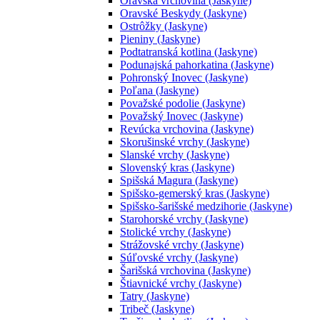
Oravská vrchovina (Jaskyne)
Oravské Beskydy (Jaskyne)
Ostrôžky (Jaskyne)
Pieniny (Jaskyne)
Podtatranská kotlina (Jaskyne)
Podunajská pahorkatina (Jaskyne)
Pohronský Inovec (Jaskyne)
Poľana (Jaskyne)
Považské podolie (Jaskyne)
Považský Inovec (Jaskyne)
Revúcka vrchovina (Jaskyne)
Skorušinské vrchy (Jaskyne)
Slanské vrchy (Jaskyne)
Slovenský kras (Jaskyne)
Spišská Magura (Jaskyne)
Spišsko-gemerský kras (Jaskyne)
Spišsko-šarišské medzihorie (Jaskyne)
Starohorské vrchy (Jaskyne)
Stolické vrchy (Jaskyne)
Strážovské vrchy (Jaskyne)
Súľovské vrchy (Jaskyne)
Šarišská vrchovina (Jaskyne)
Štiavnické vrchy (Jaskyne)
Tatry (Jaskyne)
Tribeč (Jaskyne)