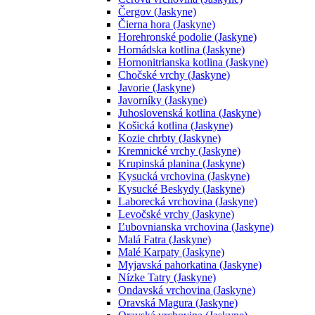
Čergov (Jaskyne)
Čierna hora (Jaskyne)
Horehronské podolie (Jaskyne)
Hornádska kotlina (Jaskyne)
Hornonitrianska kotlina (Jaskyne)
Chočské vrchy (Jaskyne)
Javorie (Jaskyne)
Javorníky (Jaskyne)
Juhoslovenská kotlina (Jaskyne)
Košická kotlina (Jaskyne)
Kozie chrbty (Jaskyne)
Kremnické vrchy (Jaskyne)
Krupinská planina (Jaskyne)
Kysucká vrchovina (Jaskyne)
Kysucké Beskydy (Jaskyne)
Laborecká vrchovina (Jaskyne)
Levočské vrchy (Jaskyne)
Ľubovnianska vrchovina (Jaskyne)
Malá Fatra (Jaskyne)
Malé Karpaty (Jaskyne)
Myjavská pahorkatina (Jaskyne)
Nízke Tatry (Jaskyne)
Ondavská vrchovina (Jaskyne)
Oravská Magura (Jaskyne)