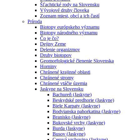
Šľachtické rody na Slovensku
Vývojové druhy človeka
Zoznam miest, obcí a ich častí
Príroda
Biotopy európskeho významu
Biotopy národného významu
Čo je čo?
Dejiny Zeme
Delenie organizmov
Druhy biotopov
Geomorfologické členenie Slovenska
Horniny
Chránené krajinné oblasti
Chránené stromy
Chránené vtáčie územia
Jaskyne na Slovensku
Bachureň (Jaskyne)
Beskydské predhorie (Jaskyne)
Biele Karpaty (Jaskyne)
Bodvianska pahorkatina (Jaskyne)
Branisko (Jaskyne)
Bukovské vrchy (Jaskyne)
Burda (Jaskyne)
Busov (Jaskyne)
Cerová vrchovina (Jaskyne)