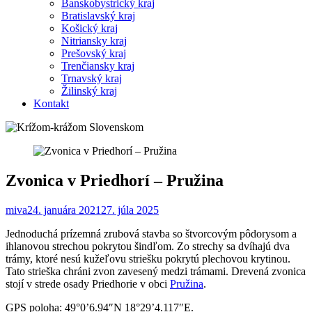
Banskobystrický kraj
Bratislavský kraj
Košický kraj
Nitriansky kraj
Prešovský kraj
Trenčiansky kraj
Trnavský kraj
Žilinský kraj
Kontakt
Zvonica v Priedhorí – Pružina
miva
24. januára 2021
27. júla 2025
Jednoduchá prízemná zrubová stavba so štvorcovým pôdorysom a
ihlanovou strechou pokrytou šindľom. Zo strechy sa dvíhajú dva
trámy, ktoré nesú kužeľovu striešku pokrytú plechovou krytinou.
Tato strieška chráni zvon zavesený medzi trámami. Drevená zvonica
stojí v strede osady Priedhorie v obci
Pružina
.
GPS poloha: 49°0’6.94″N 18°29’4.117″E.