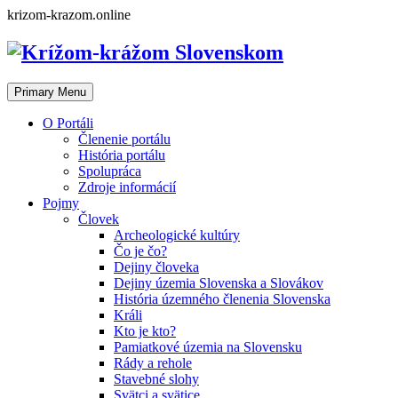
Skip
krizom-krazom.online
to
content
Primary Menu
O Portáli
Členenie portálu
História portálu
Spolupráca
Zdroje informácií
Pojmy
Človek
Archeologické kultúry
Čo je čo?
Dejiny človeka
Dejiny územia Slovenska a Slovákov
História územného členenia Slovenska
Králi
Kto je kto?
Pamiatkové územia na Slovensku
Rády a rehole
Stavebné slohy
Svätci a svätice