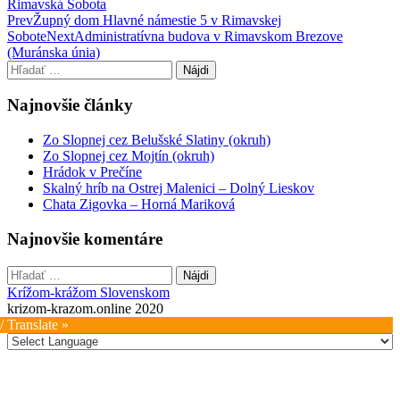
Rimavská Sobota
Post
Prev
Župný dom Hlavné námestie 5 v Rimavskej
Sobote
Next
Administratívna budova v Rimavskom Brezove
navigation
(Muránska únia)
Hľadať:
Najnovšie články
Zo Slopnej cez Belušské Slatiny (okruh)
Zo Slopnej cez Mojtín (okruh)
Hrádok v Prečíne
Skalný hríb na Ostrej Malenici – Dolný Lieskov
Chata Zigovka – Horná Mariková
Najnovšie komentáre
Hľadať:
Krížom-krážom Slovenskom
krizom-krazom.online 2020
/ Translate »