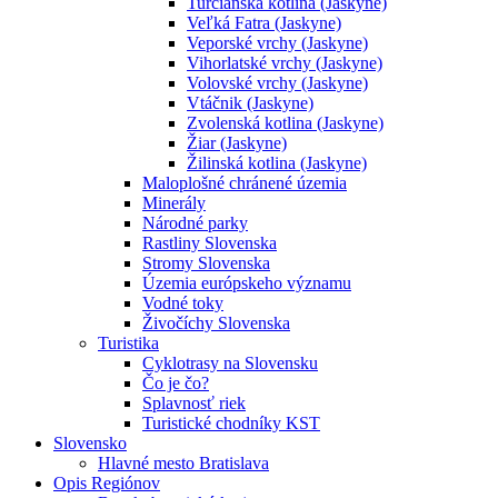
Turčianska kotlina (Jaskyne)
Veľká Fatra (Jaskyne)
Veporské vrchy (Jaskyne)
Vihorlatské vrchy (Jaskyne)
Volovské vrchy (Jaskyne)
Vtáčnik (Jaskyne)
Zvolenská kotlina (Jaskyne)
Žiar (Jaskyne)
Žilinská kotlina (Jaskyne)
Maloplošné chránené územia
Minerály
Národné parky
Rastliny Slovenska
Stromy Slovenska
Územia európskeho významu
Vodné toky
Živočíchy Slovenska
Turistika
Cyklotrasy na Slovensku
Čo je čo?
Splavnosť riek
Turistické chodníky KST
Slovensko
Hlavné mesto Bratislava
Opis Regiónov