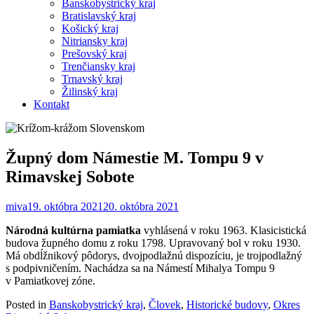
Banskobystrický kraj
Bratislavský kraj
Košický kraj
Nitriansky kraj
Prešovský kraj
Trenčiansky kraj
Trnavský kraj
Žilinský kraj
Kontakt
Župný dom Námestie M. Tompu 9 v
Rimavskej Sobote
miva
19. októbra 2021
20. októbra 2021
Národná kultúrna pamiatka
vyhlásená v roku 1963. Klasicistická
budova župného domu z roku 1798. Upravovaný bol v roku 1930.
Má obdĺžnikový pôdorys, dvojpodlažnú dispozíciu, je trojpodlažný
s podpivničením. Nachádza sa na Námestí Mihalya Tompu 9
v Pamiatkovej zóne.
Posted in
Banskobystrický kraj
,
Človek
,
Historické budovy
,
Okres