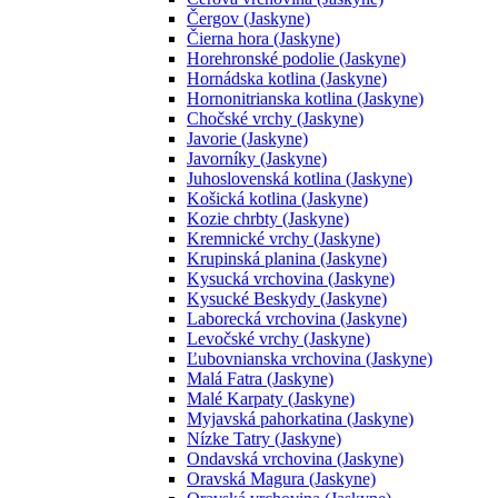
Čergov (Jaskyne)
Čierna hora (Jaskyne)
Horehronské podolie (Jaskyne)
Hornádska kotlina (Jaskyne)
Hornonitrianska kotlina (Jaskyne)
Chočské vrchy (Jaskyne)
Javorie (Jaskyne)
Javorníky (Jaskyne)
Juhoslovenská kotlina (Jaskyne)
Košická kotlina (Jaskyne)
Kozie chrbty (Jaskyne)
Kremnické vrchy (Jaskyne)
Krupinská planina (Jaskyne)
Kysucká vrchovina (Jaskyne)
Kysucké Beskydy (Jaskyne)
Laborecká vrchovina (Jaskyne)
Levočské vrchy (Jaskyne)
Ľubovnianska vrchovina (Jaskyne)
Malá Fatra (Jaskyne)
Malé Karpaty (Jaskyne)
Myjavská pahorkatina (Jaskyne)
Nízke Tatry (Jaskyne)
Ondavská vrchovina (Jaskyne)
Oravská Magura (Jaskyne)