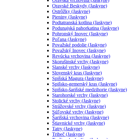
Oravská vrchovina (Jaskyne)
Oravské Beskydy (Jaskyne)
Ostrôžky (Jaskyne)
Pieniny (Jaskyne)
Podtatranská kotlina (Jaskyne)
Podunajská pahorkatina (Jaskyne)
Pohronský Inovec (Jaskyne)
Poľana (Jaskyne)
Považské podolie (Jaskyne)
Považský Inovec (Jaskyne)
Revúcka vrchovina (Jaskyne)
Skorušinské vrchy (Jaskyne)
Slanské vrchy (Jaskyne)
Slovenský kras (Jaskyne)
Spišská Magura (Jaskyne)
Spišsko-gemerský kras (Jaskyne)
Spišsko-šarišské medzihorie (Jaskyne)
Starohorské vrchy (Jaskyne)
Stolické vrchy (Jaskyne)
Strážovské vrchy (Jaskyne)
Súľovské vrchy (Jaskyne)
Šarišská vrchovina (Jaskyne)
Štiavnické vrchy (Jaskyne)
Tatry (Jaskyne)
Tribeč (Jaskyne)