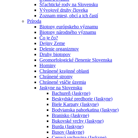
Šľachtické rody na Slovensku
Vývojové druhy človeka
Zoznam miest, obcí a ich častí
Príroda
Biotopy európskeho významu
Biotopy národného významu
Čo je čo?
Dejiny Zeme
Delenie organizmov
Druhy biotopov
Geomorfologické členenie Slovenska
Horniny
Chránené krajinné oblasti
Chránené stromy
Chránené vtáčie územia
Jaskyne na Slovensku
Bachureň (Jaskyne)
Beskydské predhorie (Jaskyne)
Biele Karpaty (Jaskyne)
Bodvianska pahorkatina (Jaskyne)
Branisko (Jaskyne)
Bukovské vrchy (Jaskyne)
Burda (Jaskyne)
Busov (Jaskyne)
Cerová vrchovina (Jaskyne)