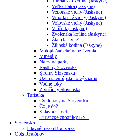
Turčianska kotlina (Jaskyne)
Veľká Fatra (Jaskyne)
Veporské vrchy (Jaskyne)
Vihorlatské vrchy (Jaskyne)
Volovské vrchy (Jaskyne)
Vtáčnik (Jaskyne)
Zvolenská kotlina (Jaskyne)
Žiar (Jaskyne)
Žilinská kotlina (Jaskyne)
Maloplošné chránené územia
Minerály
Národné parky
Rastliny Slovenska
Stromy Slovenska
Územia európskeho významu
Vodné toky
Živočíchy Slovenska
Turistika
Cyklotrasy na Slovensku
Čo je čo?
Splavnosť riek
Turistické chodníky KST
Slovensko
Hlavné mesto Bratislava
Opis Regiónov