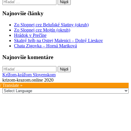
Hľadať:
Najnovšie články
Zo Slopnej cez Belušské Slatiny (okruh)
Zo Slopnej cez Mojtín (okruh)
Hrádok v Prečíne
Skalný hríb na Ostrej Malenici – Dolný Lieskov
Chata Zigovka – Horná Mariková
Najnovšie komentáre
Hľadať:
Krížom-krážom Slovenskom
krizom-krazom.online 2020
/ Translate »