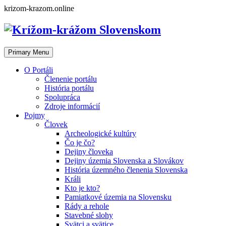
Skip
krizom-krazom.online
to
content
Primary Menu
O Portáli
Členenie portálu
História portálu
Spolupráca
Zdroje informácií
Pojmy
Človek
Archeologické kultúry
Čo je čo?
Dejiny človeka
Dejiny územia Slovenska a Slovákov
História územného členenia Slovenska
Králi
Kto je kto?
Pamiatkové územia na Slovensku
Rády a rehole
Stavebné slohy
Svätci a svätice