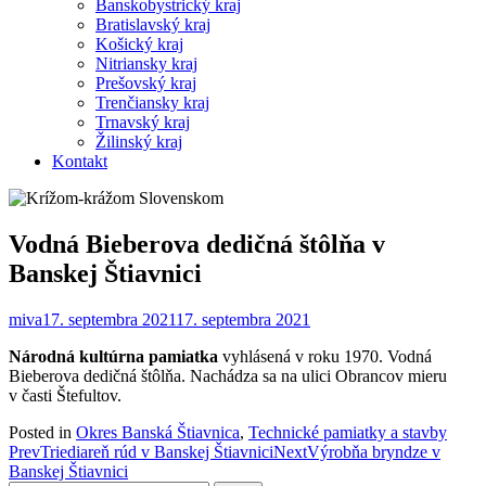
Banskobystrický kraj
Bratislavský kraj
Košický kraj
Nitriansky kraj
Prešovský kraj
Trenčiansky kraj
Trnavský kraj
Žilinský kraj
Kontakt
Vodná Bieberova dedičná štôlňa v
Banskej Štiavnici
miva
17. septembra 2021
17. septembra 2021
Národná kultúrna pamiatka
vyhlásená v roku 1970. Vodná
Bieberova dedičná štôlňa. Nachádza sa na ulici Obrancov mieru
v časti Štefultov.
Posted in
Okres Banská Štiavnica
,
Technické pamiatky a stavby
Post
Prev
Triediareň rúd v Banskej Štiavnici
Next
Výrobňa bryndze v
Banskej Štiavnici
navigation