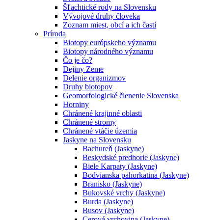
Šľachtické rody na Slovensku
Vývojové druhy človeka
Zoznam miest, obcí a ich častí
Príroda
Biotopy európskeho významu
Biotopy národného významu
Čo je čo?
Dejiny Zeme
Delenie organizmov
Druhy biotopov
Geomorfologické členenie Slovenska
Horniny
Chránené krajinné oblasti
Chránené stromy
Chránené vtáčie územia
Jaskyne na Slovensku
Bachureň (Jaskyne)
Beskydské predhorie (Jaskyne)
Biele Karpaty (Jaskyne)
Bodvianska pahorkatina (Jaskyne)
Branisko (Jaskyne)
Bukovské vrchy (Jaskyne)
Burda (Jaskyne)
Busov (Jaskyne)
Cerová vrchovina (Jaskyne)