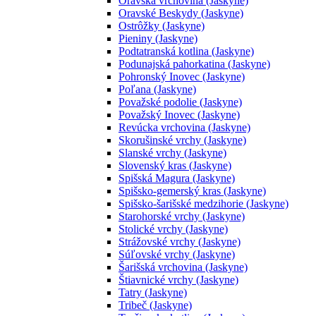
Oravská vrchovina (Jaskyne)
Oravské Beskydy (Jaskyne)
Ostrôžky (Jaskyne)
Pieniny (Jaskyne)
Podtatranská kotlina (Jaskyne)
Podunajská pahorkatina (Jaskyne)
Pohronský Inovec (Jaskyne)
Poľana (Jaskyne)
Považské podolie (Jaskyne)
Považský Inovec (Jaskyne)
Revúcka vrchovina (Jaskyne)
Skorušinské vrchy (Jaskyne)
Slanské vrchy (Jaskyne)
Slovenský kras (Jaskyne)
Spišská Magura (Jaskyne)
Spišsko-gemerský kras (Jaskyne)
Spišsko-šarišské medzihorie (Jaskyne)
Starohorské vrchy (Jaskyne)
Stolické vrchy (Jaskyne)
Strážovské vrchy (Jaskyne)
Súľovské vrchy (Jaskyne)
Šarišská vrchovina (Jaskyne)
Štiavnické vrchy (Jaskyne)
Tatry (Jaskyne)
Tribeč (Jaskyne)