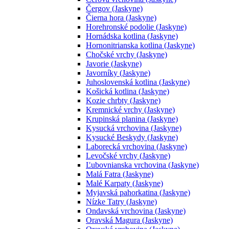
Čergov (Jaskyne)
Čierna hora (Jaskyne)
Horehronské podolie (Jaskyne)
Hornádska kotlina (Jaskyne)
Hornonitrianska kotlina (Jaskyne)
Chočské vrchy (Jaskyne)
Javorie (Jaskyne)
Javorníky (Jaskyne)
Juhoslovenská kotlina (Jaskyne)
Košická kotlina (Jaskyne)
Kozie chrbty (Jaskyne)
Kremnické vrchy (Jaskyne)
Krupinská planina (Jaskyne)
Kysucká vrchovina (Jaskyne)
Kysucké Beskydy (Jaskyne)
Laborecká vrchovina (Jaskyne)
Levočské vrchy (Jaskyne)
Ľubovnianska vrchovina (Jaskyne)
Malá Fatra (Jaskyne)
Malé Karpaty (Jaskyne)
Myjavská pahorkatina (Jaskyne)
Nízke Tatry (Jaskyne)
Ondavská vrchovina (Jaskyne)
Oravská Magura (Jaskyne)