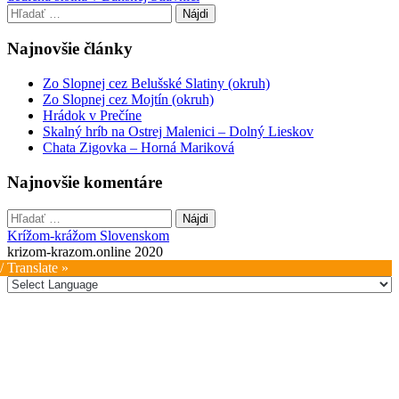
navigation
Hľadať:
Najnovšie články
Zo Slopnej cez Belušské Slatiny (okruh)
Zo Slopnej cez Mojtín (okruh)
Hrádok v Prečíne
Skalný hríb na Ostrej Malenici – Dolný Lieskov
Chata Zigovka – Horná Mariková
Najnovšie komentáre
Hľadať:
Krížom-krážom Slovenskom
krizom-krazom.online 2020
/ Translate »