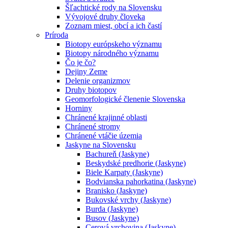
Šľachtické rody na Slovensku
Vývojové druhy človeka
Zoznam miest, obcí a ich častí
Príroda
Biotopy európskeho významu
Biotopy národného významu
Čo je čo?
Dejiny Zeme
Delenie organizmov
Druhy biotopov
Geomorfologické členenie Slovenska
Horniny
Chránené krajinné oblasti
Chránené stromy
Chránené vtáčie územia
Jaskyne na Slovensku
Bachureň (Jaskyne)
Beskydské predhorie (Jaskyne)
Biele Karpaty (Jaskyne)
Bodvianska pahorkatina (Jaskyne)
Branisko (Jaskyne)
Bukovské vrchy (Jaskyne)
Burda (Jaskyne)
Busov (Jaskyne)
Cerová vrchovina (Jaskyne)