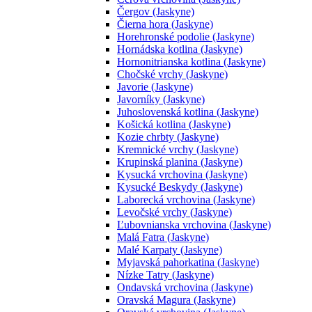
Čergov (Jaskyne)
Čierna hora (Jaskyne)
Horehronské podolie (Jaskyne)
Hornádska kotlina (Jaskyne)
Hornonitrianska kotlina (Jaskyne)
Chočské vrchy (Jaskyne)
Javorie (Jaskyne)
Javorníky (Jaskyne)
Juhoslovenská kotlina (Jaskyne)
Košická kotlina (Jaskyne)
Kozie chrbty (Jaskyne)
Kremnické vrchy (Jaskyne)
Krupinská planina (Jaskyne)
Kysucká vrchovina (Jaskyne)
Kysucké Beskydy (Jaskyne)
Laborecká vrchovina (Jaskyne)
Levočské vrchy (Jaskyne)
Ľubovnianska vrchovina (Jaskyne)
Malá Fatra (Jaskyne)
Malé Karpaty (Jaskyne)
Myjavská pahorkatina (Jaskyne)
Nízke Tatry (Jaskyne)
Ondavská vrchovina (Jaskyne)
Oravská Magura (Jaskyne)