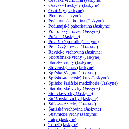
Oravská vrchovina (Jaskyne)
Oravské Beskydy (Jaskyne)
Ostrôžky (Jaskyne)
Pieniny (Jaskyne)
Podtatranská kotlina (Jaskyne)
Podunajská pahorkatina (Jaskyne)
Pohronský Inovec (Jaskyne)
Poľana (Jaskyne)
Považské podolie (Jaskyne)
Považský Inovec (Jaskyne)
Revúcka vrchovina (Jaskyne)
Skorušinské vrchy (Jaskyne)
Slanské vrchy (Jaskyne)
Slovenský kras (Jaskyne)
Spišská Magura (Jaskyne)
Spišsko-gemerský kras (Jaskyne)
Spišsko-šarišské medzihorie (Jaskyne)
Starohorské vrchy (Jaskyne)
Stolické vrchy (Jaskyne)
Strážovské vrchy (Jaskyne)
Súľovské vrchy (Jaskyne)
Šarišská vrchovina (Jaskyne)
Štiavnické vrchy (Jaskyne)
Tatry (Jaskyne)
Tribeč (Jaskyne)