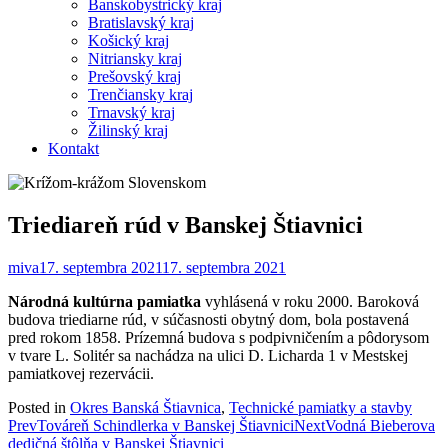
Banskobystrický kraj
Bratislavský kraj
Košický kraj
Nitriansky kraj
Prešovský kraj
Trenčiansky kraj
Trnavský kraj
Žilinský kraj
Kontakt
Triediareň rúd v Banskej Štiavnici
miva
17. septembra 2021
17. septembra 2021
Národná kultúrna pamiatka
vyhlásená v roku 2000. Baroková
budova triediarne rúd, v súčasnosti obytný dom, bola postavená
pred rokom 1858. Prízemná budova s podpivničením a pôdorysom
v tvare L. Solitér sa nachádza na ulici D. Licharda 1 v Mestskej
pamiatkovej rezervácii.
Posted in
Okres Banská Štiavnica
,
Technické pamiatky a stavby
Post
Prev
Továreň Schindlerka v Banskej Štiavnici
Next
Vodná Bieberova
dedičná štôlňa v Banskej Štiavnici