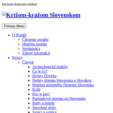
Skip
krizom-krazom.online
to
content
Primary Menu
O Portáli
Členenie portálu
História portálu
Spolupráca
Zdroje informácií
Pojmy
Človek
Archeologické kultúry
Čo je čo?
Dejiny človeka
Dejiny územia Slovenska a Slovákov
História územného členenia Slovenska
Králi
Kto je kto?
Pamiatkové územia na Slovensku
Rády a rehole
Stavebné slohy
Svätci a svätice