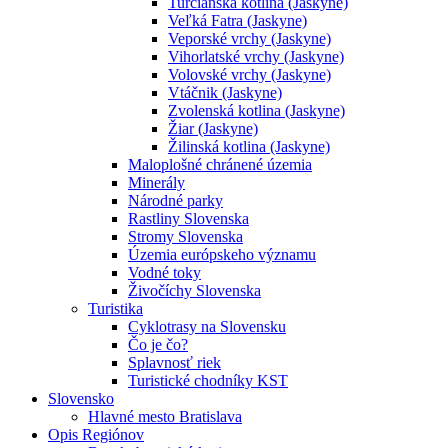
Turčianska kotlina (Jaskyne)
Veľká Fatra (Jaskyne)
Veporské vrchy (Jaskyne)
Vihorlatské vrchy (Jaskyne)
Volovské vrchy (Jaskyne)
Vtáčnik (Jaskyne)
Zvolenská kotlina (Jaskyne)
Žiar (Jaskyne)
Žilinská kotlina (Jaskyne)
Maloplošné chránené územia
Minerály
Národné parky
Rastliny Slovenska
Stromy Slovenska
Územia európskeho významu
Vodné toky
Živočíchy Slovenska
Turistika
Cyklotrasy na Slovensku
Čo je čo?
Splavnosť riek
Turistické chodníky KST
Slovensko
Hlavné mesto Bratislava
Opis Regiónov