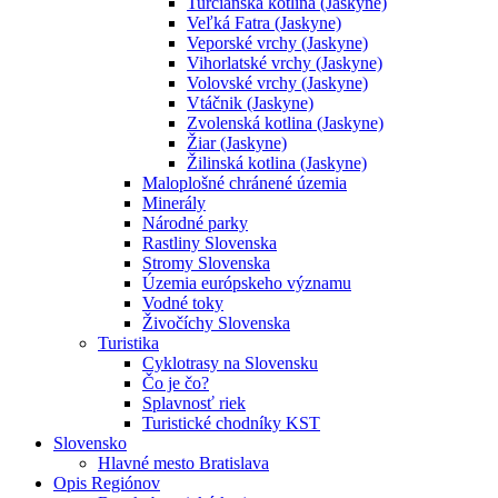
Turčianska kotlina (Jaskyne)
Veľká Fatra (Jaskyne)
Veporské vrchy (Jaskyne)
Vihorlatské vrchy (Jaskyne)
Volovské vrchy (Jaskyne)
Vtáčnik (Jaskyne)
Zvolenská kotlina (Jaskyne)
Žiar (Jaskyne)
Žilinská kotlina (Jaskyne)
Maloplošné chránené územia
Minerály
Národné parky
Rastliny Slovenska
Stromy Slovenska
Územia európskeho významu
Vodné toky
Živočíchy Slovenska
Turistika
Cyklotrasy na Slovensku
Čo je čo?
Splavnosť riek
Turistické chodníky KST
Slovensko
Hlavné mesto Bratislava
Opis Regiónov