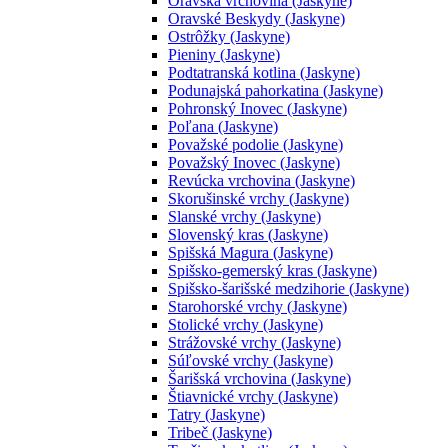
Oravská vrchovina (Jaskyne)
Oravské Beskydy (Jaskyne)
Ostrôžky (Jaskyne)
Pieniny (Jaskyne)
Podtatranská kotlina (Jaskyne)
Podunajská pahorkatina (Jaskyne)
Pohronský Inovec (Jaskyne)
Poľana (Jaskyne)
Považské podolie (Jaskyne)
Považský Inovec (Jaskyne)
Revúcka vrchovina (Jaskyne)
Skorušinské vrchy (Jaskyne)
Slanské vrchy (Jaskyne)
Slovenský kras (Jaskyne)
Spišská Magura (Jaskyne)
Spišsko-gemerský kras (Jaskyne)
Spišsko-šarišské medzihorie (Jaskyne)
Starohorské vrchy (Jaskyne)
Stolické vrchy (Jaskyne)
Strážovské vrchy (Jaskyne)
Súľovské vrchy (Jaskyne)
Šarišská vrchovina (Jaskyne)
Štiavnické vrchy (Jaskyne)
Tatry (Jaskyne)
Tribeč (Jaskyne)