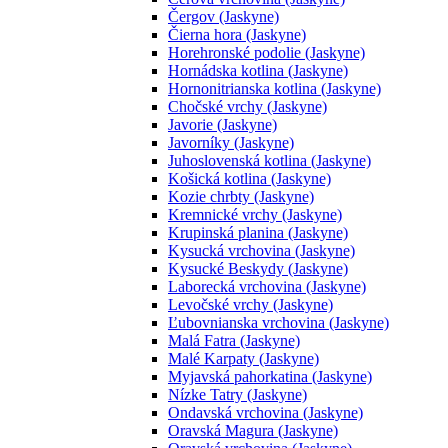
Čergov (Jaskyne)
Čierna hora (Jaskyne)
Horehronské podolie (Jaskyne)
Hornádska kotlina (Jaskyne)
Hornonitrianska kotlina (Jaskyne)
Chočské vrchy (Jaskyne)
Javorie (Jaskyne)
Javorníky (Jaskyne)
Juhoslovenská kotlina (Jaskyne)
Košická kotlina (Jaskyne)
Kozie chrbty (Jaskyne)
Kremnické vrchy (Jaskyne)
Krupinská planina (Jaskyne)
Kysucká vrchovina (Jaskyne)
Kysucké Beskydy (Jaskyne)
Laborecká vrchovina (Jaskyne)
Levočské vrchy (Jaskyne)
Ľubovnianska vrchovina (Jaskyne)
Malá Fatra (Jaskyne)
Malé Karpaty (Jaskyne)
Myjavská pahorkatina (Jaskyne)
Nízke Tatry (Jaskyne)
Ondavská vrchovina (Jaskyne)
Oravská Magura (Jaskyne)