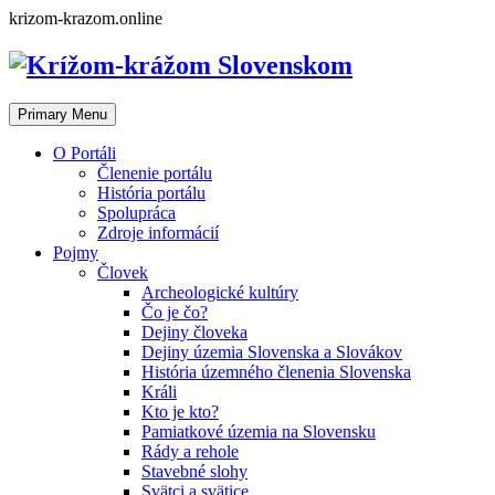
Skip
krizom-krazom.online
to
content
Primary Menu
O Portáli
Členenie portálu
História portálu
Spolupráca
Zdroje informácií
Pojmy
Človek
Archeologické kultúry
Čo je čo?
Dejiny človeka
Dejiny územia Slovenska a Slovákov
História územného členenia Slovenska
Králi
Kto je kto?
Pamiatkové územia na Slovensku
Rády a rehole
Stavebné slohy
Svätci a svätice