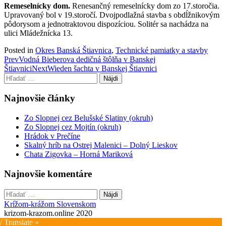
Remeselnícky dom.
Renesančný remeselnícky dom zo 17.storočia.
Upravovaný bol v 19.storočí. Dvojpodlažná stavba s obdĺžnikovým
pôdorysom a jednotraktovou dispozíciou. Solitér sa nachádza na
ulici Mládežnícka 13.
Posted in
Okres Banská Štiavnica
,
Technické pamiatky a stavby
Post
Prev
Vodná Bieberova dedičná štôlňa v Banskej
Štiavnici
Next
Wieden šachta v Banskej Štiavnici
navigation
Hľadať:
Najnovšie články
Zo Slopnej cez Belušské Slatiny (okruh)
Zo Slopnej cez Mojtín (okruh)
Hrádok v Prečíne
Skalný hríb na Ostrej Malenici – Dolný Lieskov
Chata Zigovka – Horná Mariková
Najnovšie komentáre
Hľadať:
Krížom-krážom Slovenskom
krizom-krazom.online 2020
/ Translate »