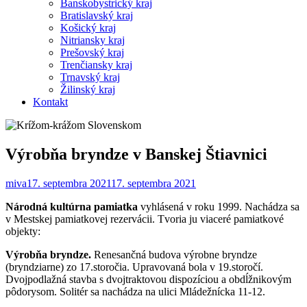
Banskobystrický kraj
Bratislavský kraj
Košický kraj
Nitriansky kraj
Prešovský kraj
Trenčiansky kraj
Trnavský kraj
Žilinský kraj
Kontakt
Výrobňa bryndze v Banskej Štiavnici
miva
17. septembra 2021
17. septembra 2021
Národná kultúrna pamiatka
vyhlásená v roku 1999. Nachádza sa
v Mestskej pamiatkovej rezervácii. Tvoria ju viaceré pamiatkové
objekty:
Výrobňa bryndze.
Renesančná budova výrobne bryndze
(bryndziarne) zo 17.storočia. Upravovaná bola v 19.storočí.
Dvojpodlažná stavba s dvojtraktovou dispozíciou a obdĺžnikovým
pôdorysom. Solitér sa nachádza na ulici Mládežnícka 11-12.