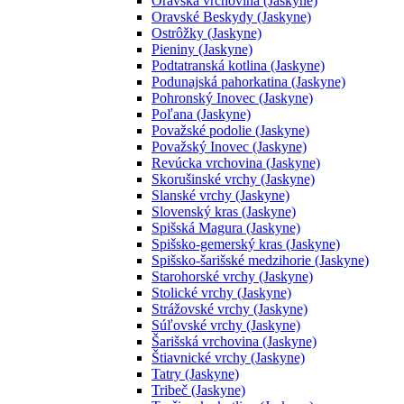
Oravská vrchovina (Jaskyne)
Oravské Beskydy (Jaskyne)
Ostrôžky (Jaskyne)
Pieniny (Jaskyne)
Podtatranská kotlina (Jaskyne)
Podunajská pahorkatina (Jaskyne)
Pohronský Inovec (Jaskyne)
Poľana (Jaskyne)
Považské podolie (Jaskyne)
Považský Inovec (Jaskyne)
Revúcka vrchovina (Jaskyne)
Skorušinské vrchy (Jaskyne)
Slanské vrchy (Jaskyne)
Slovenský kras (Jaskyne)
Spišská Magura (Jaskyne)
Spišsko-gemerský kras (Jaskyne)
Spišsko-šarišské medzihorie (Jaskyne)
Starohorské vrchy (Jaskyne)
Stolické vrchy (Jaskyne)
Strážovské vrchy (Jaskyne)
Súľovské vrchy (Jaskyne)
Šarišská vrchovina (Jaskyne)
Štiavnické vrchy (Jaskyne)
Tatry (Jaskyne)
Tribeč (Jaskyne)