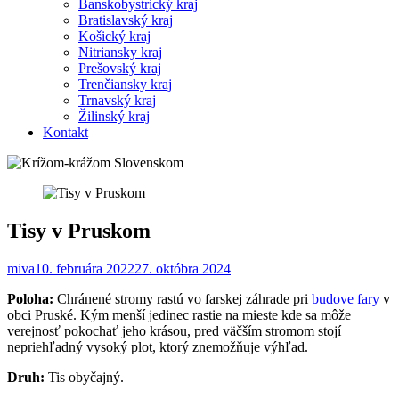
Banskobystrický kraj
Bratislavský kraj
Košický kraj
Nitriansky kraj
Prešovský kraj
Trenčiansky kraj
Trnavský kraj
Žilinský kraj
Kontakt
Tisy v Pruskom
miva
10. februára 2022
27. októbra 2024
Poloha:
Chránené stromy rastú vo farskej záhrade pri
budove fary
v
obci Pruské. Kým menší jedinec rastie na mieste kde sa môže
verejnosť pokochať jeho krásou, pred väčším stromom stojí
nepriehľadný vysoký plot, ktorý znemožňuje výhľad.
Druh:
Tis obyčajný.