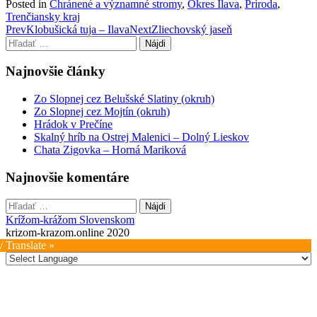
Posted in
Chránené a významné stromy
,
Okres Ilava
,
Príroda
,
Trenčiansky kraj
Post
Prev
Klobušická tuja – Ilava
Next
Zliechovský jaseň
Hľadať:
navigation
Najnovšie články
Zo Slopnej cez Belušské Slatiny (okruh)
Zo Slopnej cez Mojtín (okruh)
Hrádok v Prečíne
Skalný hríb na Ostrej Malenici – Dolný Lieskov
Chata Zigovka – Horná Mariková
Najnovšie komentáre
Hľadať:
Krížom-krážom Slovenskom
krizom-krazom.online 2020
/ Translate »