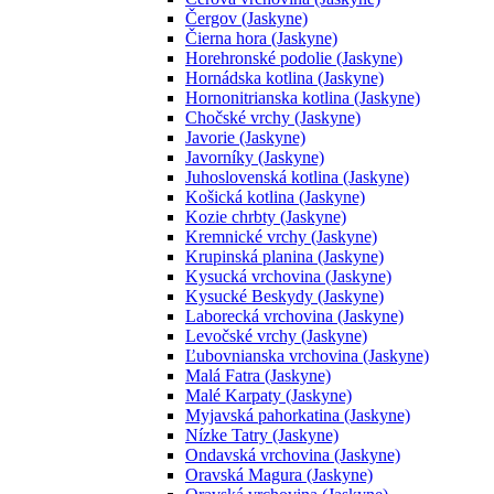
Čergov (Jaskyne)
Čierna hora (Jaskyne)
Horehronské podolie (Jaskyne)
Hornádska kotlina (Jaskyne)
Hornonitrianska kotlina (Jaskyne)
Chočské vrchy (Jaskyne)
Javorie (Jaskyne)
Javorníky (Jaskyne)
Juhoslovenská kotlina (Jaskyne)
Košická kotlina (Jaskyne)
Kozie chrbty (Jaskyne)
Kremnické vrchy (Jaskyne)
Krupinská planina (Jaskyne)
Kysucká vrchovina (Jaskyne)
Kysucké Beskydy (Jaskyne)
Laborecká vrchovina (Jaskyne)
Levočské vrchy (Jaskyne)
Ľubovnianska vrchovina (Jaskyne)
Malá Fatra (Jaskyne)
Malé Karpaty (Jaskyne)
Myjavská pahorkatina (Jaskyne)
Nízke Tatry (Jaskyne)
Ondavská vrchovina (Jaskyne)
Oravská Magura (Jaskyne)