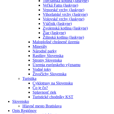
Turčianska kotlina (Jaskyne)
Veľká Fatra (Jaskyne)
Veporské vrchy (Jaskyne)
Vihorlatské vrchy (Jaskyne)
Volovské vrchy (Jaskyne)
Vtáčnik (Jaskyne)
Zvolenská kotlina (Jaskyne)
Žiar (Jaskyne)
Žilinská kotlina (Jaskyne)
Maloplošné chránené územia
Minerály
Národné parky
Rastliny Slovenska
Stromy Slovenska
Územia európskeho významu
Vodné toky
Živočíchy Slovenska
Turistika
Cyklotrasy na Slovensku
Čo je čo?
Splavnosť riek
Turistické chodníky KST
Slovensko
Hlavné mesto Bratislava
Opis Regiónov