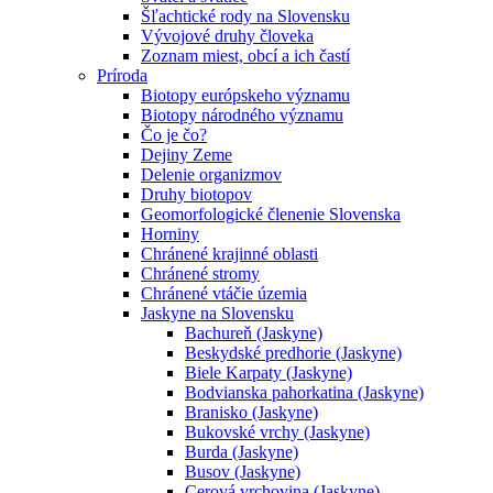
Šľachtické rody na Slovensku
Vývojové druhy človeka
Zoznam miest, obcí a ich častí
Príroda
Biotopy európskeho významu
Biotopy národného významu
Čo je čo?
Dejiny Zeme
Delenie organizmov
Druhy biotopov
Geomorfologické členenie Slovenska
Horniny
Chránené krajinné oblasti
Chránené stromy
Chránené vtáčie územia
Jaskyne na Slovensku
Bachureň (Jaskyne)
Beskydské predhorie (Jaskyne)
Biele Karpaty (Jaskyne)
Bodvianska pahorkatina (Jaskyne)
Branisko (Jaskyne)
Bukovské vrchy (Jaskyne)
Burda (Jaskyne)
Busov (Jaskyne)
Cerová vrchovina (Jaskyne)