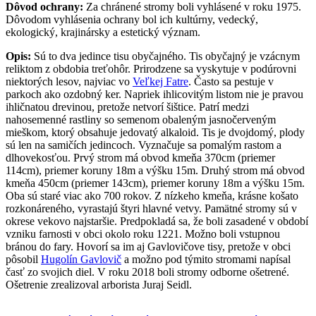
Dôvod ochrany:
Za chránené stromy boli vyhlásené v roku 1975.
Dôvodom vyhlásenia ochrany bol ich kultúrny, vedecký,
ekologický, krajinársky a estetický význam.
Opis:
Sú to dva jedince tisu obyčajného. Tis obyčajný je vzácnym
reliktom z obdobia treťohôr. Prirodzene sa vyskytuje v podúrovni
niektorých lesov, najviac vo
Veľkej Fatre
. Často sa pestuje v
parkoch ako ozdobný ker. Napriek ihlicovitým listom nie je pravou
ihličnatou drevinou, pretože netvorí šištice. Patrí medzi
nahosemenné rastliny so semenom obaleným jasnočerveným
mieškom, ktorý obsahuje jedovatý alkaloid. Tis je dvojdomý, plody
sú len na samičích jedincoch. Vyznačuje sa pomalým rastom a
dlhovekosťou. Prvý strom má obvod kmeňa 370cm (priemer
114cm), priemer koruny 18m a výšku 15m. Druhý strom má obvod
kmeňa 450cm (priemer 143cm), priemer koruny 18m a výšku 15m.
Oba sú staré viac ako 700 rokov. Z nízkeho kmeňa, krásne košato
rozkonáreného, vyrastajú štyri hlavné vetvy. Pamätné stromy sú v
okrese vekovo najstaršie. Predpokladá sa, že boli zasadené v období
vzniku farnosti v obci okolo roku 1221. Možno boli vstupnou
bránou do fary. Hovorí sa im aj Gavlovičove tisy, pretože v obci
pôsobil
Hugolín Gavlovič
a možno pod týmito stromami napísal
časť zo svojich diel. V roku 2018 boli stromy odborne ošetrené.
Ošetrenie zrealizoval arborista Juraj Seidl.