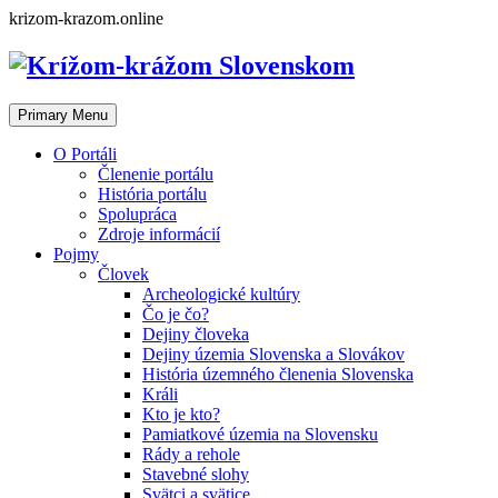
Skip
krizom-krazom.online
to
content
Primary Menu
O Portáli
Členenie portálu
História portálu
Spolupráca
Zdroje informácií
Pojmy
Človek
Archeologické kultúry
Čo je čo?
Dejiny človeka
Dejiny územia Slovenska a Slovákov
História územného členenia Slovenska
Králi
Kto je kto?
Pamiatkové územia na Slovensku
Rády a rehole
Stavebné slohy
Svätci a svätice