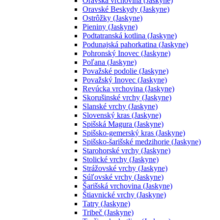
Oravská vrchovina (Jaskyne)
Oravské Beskydy (Jaskyne)
Ostrôžky (Jaskyne)
Pieniny (Jaskyne)
Podtatranská kotlina (Jaskyne)
Podunajská pahorkatina (Jaskyne)
Pohronský Inovec (Jaskyne)
Poľana (Jaskyne)
Považské podolie (Jaskyne)
Považský Inovec (Jaskyne)
Revúcka vrchovina (Jaskyne)
Skorušinské vrchy (Jaskyne)
Slanské vrchy (Jaskyne)
Slovenský kras (Jaskyne)
Spišská Magura (Jaskyne)
Spišsko-gemerský kras (Jaskyne)
Spišsko-šarišské medzihorie (Jaskyne)
Starohorské vrchy (Jaskyne)
Stolické vrchy (Jaskyne)
Strážovské vrchy (Jaskyne)
Súľovské vrchy (Jaskyne)
Šarišská vrchovina (Jaskyne)
Štiavnické vrchy (Jaskyne)
Tatry (Jaskyne)
Tribeč (Jaskyne)