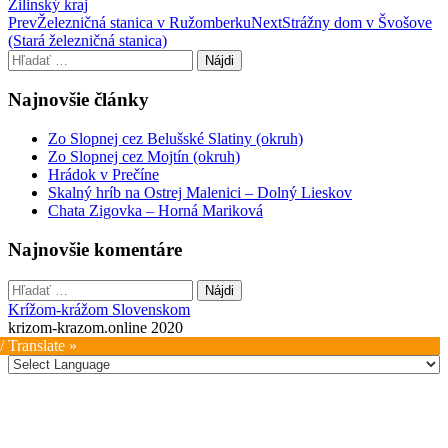
Žilinský kraj
Post
Prev
Železničná stanica v Ružomberku
Next
Strážny dom v Švošove
(Stará železničná stanica)
navigation
Hľadať:
Najnovšie články
Zo Slopnej cez Belušské Slatiny (okruh)
Zo Slopnej cez Mojtín (okruh)
Hrádok v Prečíne
Skalný hríb na Ostrej Malenici – Dolný Lieskov
Chata Zigovka – Horná Mariková
Najnovšie komentáre
Hľadať:
Krížom-krážom Slovenskom
krizom-krazom.online 2020
/ Translate »