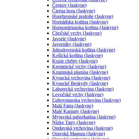
Čergov (Jaskyne)
Čierna hora (Jaskyne)
Horehronské podolie (Jaskyne)
Hornádska kotlina (Jaskyne)
Hornonitrianska kotlina (Jaskyne)
Chočské vrchy (Jaskyne)
Javorie (Jaskyne)
Javorníky (Jaskyne)
Juhoslovenská kotlina (Jaskyne)
Košická kotlina (Jaskyne)
Kozie chrbty (Jaskyne)
Kremnické vrchy (Jaskyne)
Krupinská planina (Jaskyne)
Kysucká vrchovina (Jaskyne)
Kysucké Beskydy (Jaskyne)
Laborecká vrchovina (Jaskyne)
Levočské vrchy (Jaskyne)
Ľubovnianska vrchovina (Jaskyne)
Malá Fatra (Jaskyne)
Malé Karpaty (Jaskyne)
Myjavská pahorkatina (Jaskyne)
Nízke Tatry (Jaskyne)
Ondavská vrchovina (Jaskyne)
Oravská Magura (Jaskyne)