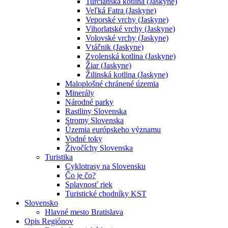
Turčianska kotlina (Jaskyne)
Veľká Fatra (Jaskyne)
Veporské vrchy (Jaskyne)
Vihorlatské vrchy (Jaskyne)
Volovské vrchy (Jaskyne)
Vtáčnik (Jaskyne)
Zvolenská kotlina (Jaskyne)
Žiar (Jaskyne)
Žilinská kotlina (Jaskyne)
Maloplošné chránené územia
Minerály
Národné parky
Rastliny Slovenska
Stromy Slovenska
Územia európskeho významu
Vodné toky
Živočíchy Slovenska
Turistika
Cyklotrasy na Slovensku
Čo je čo?
Splavnosť riek
Turistické chodníky KST
Slovensko
Hlavné mesto Bratislava
Opis Regiónov