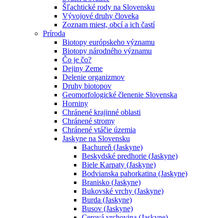
Šľachtické rody na Slovensku
Vývojové druhy človeka
Zoznam miest, obcí a ich častí
Príroda
Biotopy európskeho významu
Biotopy národného významu
Čo je čo?
Dejiny Zeme
Delenie organizmov
Druhy biotopov
Geomorfologické členenie Slovenska
Horniny
Chránené krajinné oblasti
Chránené stromy
Chránené vtáčie územia
Jaskyne na Slovensku
Bachureň (Jaskyne)
Beskydské predhorie (Jaskyne)
Biele Karpaty (Jaskyne)
Bodvianska pahorkatina (Jaskyne)
Branisko (Jaskyne)
Bukovské vrchy (Jaskyne)
Burda (Jaskyne)
Busov (Jaskyne)
Cerová vrchovina (Jaskyne)