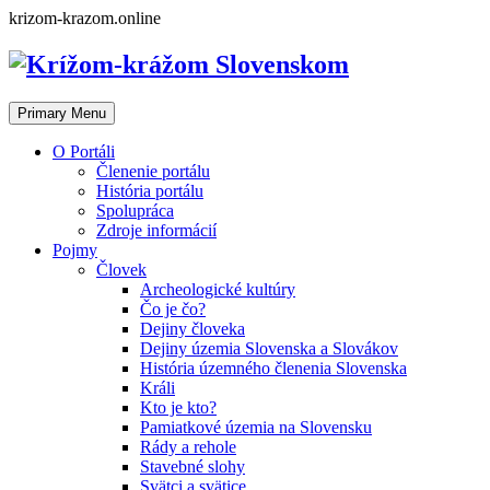
Skip
krizom-krazom.online
to
content
Primary Menu
O Portáli
Členenie portálu
História portálu
Spolupráca
Zdroje informácií
Pojmy
Človek
Archeologické kultúry
Čo je čo?
Dejiny človeka
Dejiny územia Slovenska a Slovákov
História územného členenia Slovenska
Králi
Kto je kto?
Pamiatkové územia na Slovensku
Rády a rehole
Stavebné slohy
Svätci a svätice