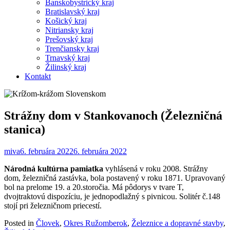
Banskobystrický kraj
Bratislavský kraj
Košický kraj
Nitriansky kraj
Prešovský kraj
Trenčiansky kraj
Trnavský kraj
Žilinský kraj
Kontakt
Strážny dom v Stankovanoch (Železničná
stanica)
miva
6. februára 2022
6. februára 2022
Národná kultúrna pamiatka
vyhlásená v roku 2008. Strážny
dom, železničná zastávka, bola postavený v roku 1871. Upravovaný
bol na prelome 19. a 20.storočia. Má pôdorys v tvare T,
dvojtraktovú dispozíciu, je jednopodlažný s pivnicou. Solitér č.148
stojí pri železničnom priecestí.
Posted in
Človek
,
Okres Ružomberok
,
Železnice a dopravné stavby
,