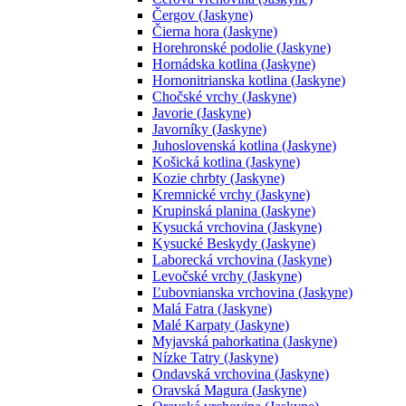
Čergov (Jaskyne)
Čierna hora (Jaskyne)
Horehronské podolie (Jaskyne)
Hornádska kotlina (Jaskyne)
Hornonitrianska kotlina (Jaskyne)
Chočské vrchy (Jaskyne)
Javorie (Jaskyne)
Javorníky (Jaskyne)
Juhoslovenská kotlina (Jaskyne)
Košická kotlina (Jaskyne)
Kozie chrbty (Jaskyne)
Kremnické vrchy (Jaskyne)
Krupinská planina (Jaskyne)
Kysucká vrchovina (Jaskyne)
Kysucké Beskydy (Jaskyne)
Laborecká vrchovina (Jaskyne)
Levočské vrchy (Jaskyne)
Ľubovnianska vrchovina (Jaskyne)
Malá Fatra (Jaskyne)
Malé Karpaty (Jaskyne)
Myjavská pahorkatina (Jaskyne)
Nízke Tatry (Jaskyne)
Ondavská vrchovina (Jaskyne)
Oravská Magura (Jaskyne)