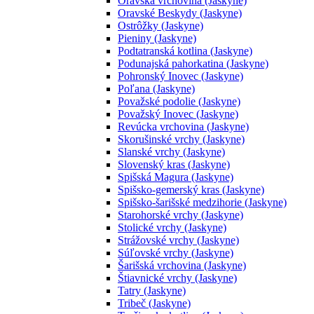
Oravská vrchovina (Jaskyne)
Oravské Beskydy (Jaskyne)
Ostrôžky (Jaskyne)
Pieniny (Jaskyne)
Podtatranská kotlina (Jaskyne)
Podunajská pahorkatina (Jaskyne)
Pohronský Inovec (Jaskyne)
Poľana (Jaskyne)
Považské podolie (Jaskyne)
Považský Inovec (Jaskyne)
Revúcka vrchovina (Jaskyne)
Skorušinské vrchy (Jaskyne)
Slanské vrchy (Jaskyne)
Slovenský kras (Jaskyne)
Spišská Magura (Jaskyne)
Spišsko-gemerský kras (Jaskyne)
Spišsko-šarišské medzihorie (Jaskyne)
Starohorské vrchy (Jaskyne)
Stolické vrchy (Jaskyne)
Strážovské vrchy (Jaskyne)
Súľovské vrchy (Jaskyne)
Šarišská vrchovina (Jaskyne)
Štiavnické vrchy (Jaskyne)
Tatry (Jaskyne)
Tribeč (Jaskyne)