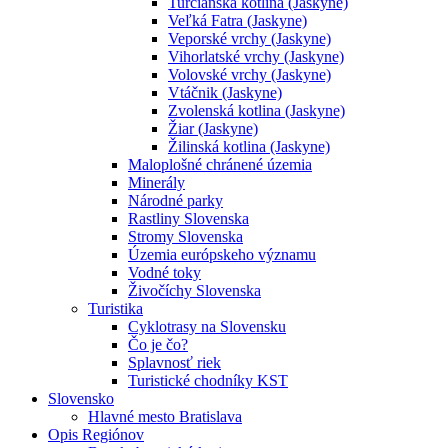
Turčianska kotlina (Jaskyne)
Veľká Fatra (Jaskyne)
Veporské vrchy (Jaskyne)
Vihorlatské vrchy (Jaskyne)
Volovské vrchy (Jaskyne)
Vtáčnik (Jaskyne)
Zvolenská kotlina (Jaskyne)
Žiar (Jaskyne)
Žilinská kotlina (Jaskyne)
Maloplošné chránené územia
Minerály
Národné parky
Rastliny Slovenska
Stromy Slovenska
Územia európskeho významu
Vodné toky
Živočíchy Slovenska
Turistika
Cyklotrasy na Slovensku
Čo je čo?
Splavnosť riek
Turistické chodníky KST
Slovensko
Hlavné mesto Bratislava
Opis Regiónov