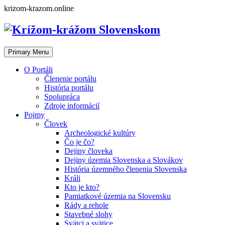
Skip
krizom-krazom.online
to
content
Primary Menu
O Portáli
Členenie portálu
História portálu
Spolupráca
Zdroje informácií
Pojmy
Človek
Archeologické kultúry
Čo je čo?
Dejiny človeka
Dejiny územia Slovenska a Slovákov
História územného členenia Slovenska
Králi
Kto je kto?
Pamiatkové územia na Slovensku
Rády a rehole
Stavebné slohy
Svätci a svätice