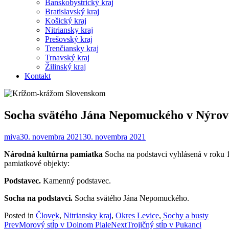
Banskobystrický kraj
Bratislavský kraj
Košický kraj
Nitriansky kraj
Prešovský kraj
Trenčiansky kraj
Trnavský kraj
Žilinský kraj
Kontakt
Socha svätého Jána Nepomuckého v Nýrov
miva
30. novembra 2021
30. novembra 2021
Národná kultúrna pamiatka
Socha na podstavci vyhlásená v roku 
pamiatkové objekty:
Podstavec.
Kamenný podstavec.
Socha na podstavci.
Socha svätého Jána Nepomuckého.
Posted in
Človek
,
Nitriansky kraj
,
Okres Levice
,
Sochy a busty
Post
Prev
Morový stĺp v Dolnom Piale
Next
Trojičný stĺp v Pukanci