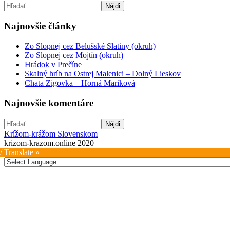
Hľadať:
navigation
Najnovšie články
Zo Slopnej cez Belušské Slatiny (okruh)
Zo Slopnej cez Mojtín (okruh)
Hrádok v Prečíne
Skalný hríb na Ostrej Malenici – Dolný Lieskov
Chata Zigovka – Horná Mariková
Najnovšie komentáre
Hľadať:
Krížom-krážom Slovenskom
krizom-krazom.online 2020
/ Translate »