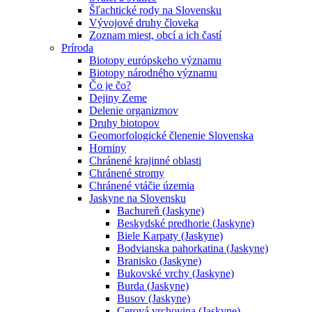
Šľachtické rody na Slovensku
Vývojové druhy človeka
Zoznam miest, obcí a ich častí
Príroda
Biotopy európskeho významu
Biotopy národného významu
Čo je čo?
Dejiny Zeme
Delenie organizmov
Druhy biotopov
Geomorfologické členenie Slovenska
Horniny
Chránené krajinné oblasti
Chránené stromy
Chránené vtáčie územia
Jaskyne na Slovensku
Bachureň (Jaskyne)
Beskydské predhorie (Jaskyne)
Biele Karpaty (Jaskyne)
Bodvianska pahorkatina (Jaskyne)
Branisko (Jaskyne)
Bukovské vrchy (Jaskyne)
Burda (Jaskyne)
Busov (Jaskyne)
Cerová vrchovina (Jaskyne)