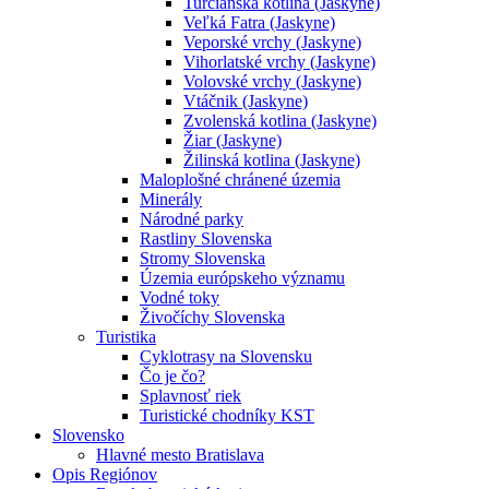
Turčianska kotlina (Jaskyne)
Veľká Fatra (Jaskyne)
Veporské vrchy (Jaskyne)
Vihorlatské vrchy (Jaskyne)
Volovské vrchy (Jaskyne)
Vtáčnik (Jaskyne)
Zvolenská kotlina (Jaskyne)
Žiar (Jaskyne)
Žilinská kotlina (Jaskyne)
Maloplošné chránené územia
Minerály
Národné parky
Rastliny Slovenska
Stromy Slovenska
Územia európskeho významu
Vodné toky
Živočíchy Slovenska
Turistika
Cyklotrasy na Slovensku
Čo je čo?
Splavnosť riek
Turistické chodníky KST
Slovensko
Hlavné mesto Bratislava
Opis Regiónov