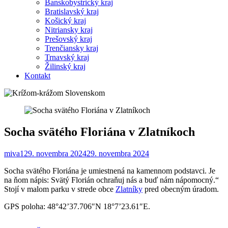
Banskobystrický kraj
Bratislavský kraj
Košický kraj
Nitriansky kraj
Prešovský kraj
Trenčiansky kraj
Trnavský kraj
Žilinský kraj
Kontakt
Socha svätého Floriána v Zlatníkoch
miva1
29. novembra 2024
29. novembra 2024
Socha svätého Floriána je umiestnená na kamennom podstavci. Je
na ňom nápis: Svätý Florián ochraňuj nás a buď nám nápomocný.“
Stojí v malom parku v strede obce
Zlatníky
pred obecným úradom.
GPS poloha: 48°42’37.706″N 18°7’23.61″E.