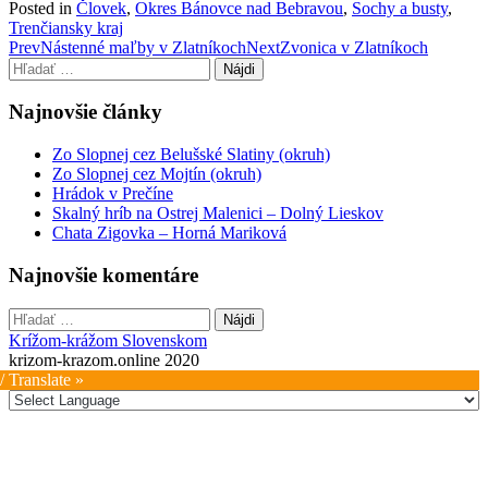
Posted in
Človek
,
Okres Bánovce nad Bebravou
,
Sochy a busty
,
Trenčiansky kraj
Post
Prev
Nástenné maľby v Zlatníkoch
Next
Zvonica v Zlatníkoch
Hľadať:
navigation
Najnovšie články
Zo Slopnej cez Belušské Slatiny (okruh)
Zo Slopnej cez Mojtín (okruh)
Hrádok v Prečíne
Skalný hríb na Ostrej Malenici – Dolný Lieskov
Chata Zigovka – Horná Mariková
Najnovšie komentáre
Hľadať:
Krížom-krážom Slovenskom
krizom-krazom.online 2020
/ Translate »