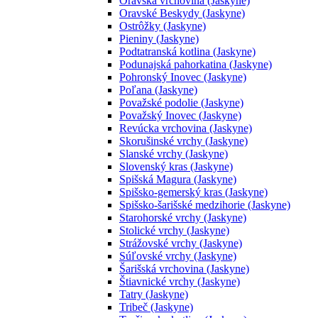
Oravská vrchovina (Jaskyne)
Oravské Beskydy (Jaskyne)
Ostrôžky (Jaskyne)
Pieniny (Jaskyne)
Podtatranská kotlina (Jaskyne)
Podunajská pahorkatina (Jaskyne)
Pohronský Inovec (Jaskyne)
Poľana (Jaskyne)
Považské podolie (Jaskyne)
Považský Inovec (Jaskyne)
Revúcka vrchovina (Jaskyne)
Skorušinské vrchy (Jaskyne)
Slanské vrchy (Jaskyne)
Slovenský kras (Jaskyne)
Spišská Magura (Jaskyne)
Spišsko-gemerský kras (Jaskyne)
Spišsko-šarišské medzihorie (Jaskyne)
Starohorské vrchy (Jaskyne)
Stolické vrchy (Jaskyne)
Strážovské vrchy (Jaskyne)
Súľovské vrchy (Jaskyne)
Šarišská vrchovina (Jaskyne)
Štiavnické vrchy (Jaskyne)
Tatry (Jaskyne)
Tribeč (Jaskyne)