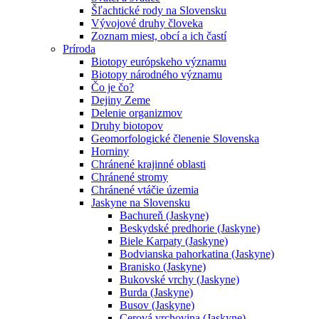
Šľachtické rody na Slovensku
Vývojové druhy človeka
Zoznam miest, obcí a ich častí
Príroda
Biotopy európskeho významu
Biotopy národného významu
Čo je čo?
Dejiny Zeme
Delenie organizmov
Druhy biotopov
Geomorfologické členenie Slovenska
Horniny
Chránené krajinné oblasti
Chránené stromy
Chránené vtáčie územia
Jaskyne na Slovensku
Bachureň (Jaskyne)
Beskydské predhorie (Jaskyne)
Biele Karpaty (Jaskyne)
Bodvianska pahorkatina (Jaskyne)
Branisko (Jaskyne)
Bukovské vrchy (Jaskyne)
Burda (Jaskyne)
Busov (Jaskyne)
Cerová vrchovina (Jaskyne)