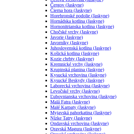
Čergov (Jaskyne)
Čierna hora (Jaskyne)
Horehronské podolie (Jaskyne)
Hornádska kotlina (Jaskyne)
Hornonitrianska kotlina (Jaskyne)
Chočské vrchy (Jaskyne)
Javorie (Jaskyne)
Javorníky (Jaskyne)
Juhoslovenská kotlina (Jaskyne)
Košická kotlina (Jaskyne)
Kozie chrbty (Jaskyne)
Kremnické vrchy (Jaskyne)
Krupinská planina (Jaskyne)
Kysucká vrchovina (Jaskyne)
Kysucké Beskydy (Jaskyne)
Laborecká vrchovina (Jaskyne)
Levočské vrchy (Jaskyne)
Ľubovnianska vrchovina (Jaskyne)
Malá Fatra (Jaskyne)
Malé Karpaty (Jaskyne)
Myjavská pahorkatina (Jaskyne)
Nízke Tatry (Jaskyne)
Ondavská vrchovina (Jaskyne)
Oravská Magura (Jaskyne)