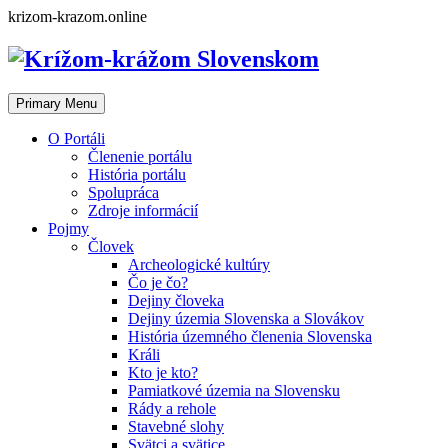
Skip
krizom-krazom.online
to
content
Primary Menu
O Portáli
Členenie portálu
História portálu
Spolupráca
Zdroje informácií
Pojmy
Človek
Archeologické kultúry
Čo je čo?
Dejiny človeka
Dejiny územia Slovenska a Slovákov
História územného členenia Slovenska
Králi
Kto je kto?
Pamiatkové územia na Slovensku
Rády a rehole
Stavebné slohy
Svätci a svätice