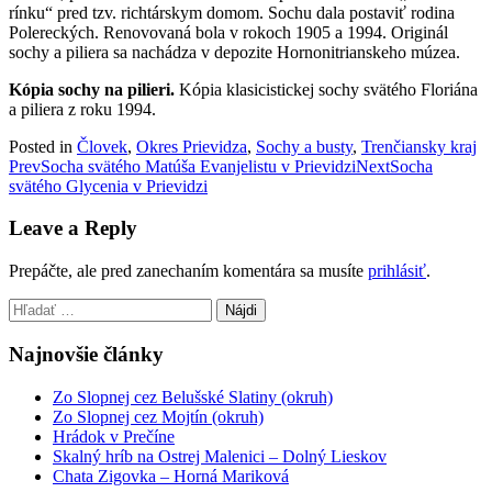
rínku“ pred tzv. richtárskym domom. Sochu dala postaviť rodina
Polereckých. Renovovaná bola v rokoch 1905 a 1994. Originál
sochy a piliera sa nachádza v depozite Hornonitrianskeho múzea.
Kópia sochy na pilieri.
Kópia klasicistickej sochy svätého Floriána
a piliera z roku 1994.
Posted in
Človek
,
Okres Prievidza
,
Sochy a busty
,
Trenčiansky kraj
Post
Prev
Socha svätého Matúša Evanjelistu v Prievidzi
Next
Socha
svätého Glycenia v Prievidzi
navigation
Leave a Reply
Prepáčte, ale pred zanechaním komentára sa musíte
prihlásiť
.
Hľadať:
Najnovšie články
Zo Slopnej cez Belušské Slatiny (okruh)
Zo Slopnej cez Mojtín (okruh)
Hrádok v Prečíne
Skalný hríb na Ostrej Malenici – Dolný Lieskov
Chata Zigovka – Horná Mariková