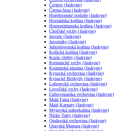
Čergov (Jaskyne)
Čierna hora (Jaskyne)
Horehronské podolie (Jaskyne)
Hornádska kotlina (Jaskyne)
Hornonitrianska kotlina (Jaskyne)
Chočské vrchy (Jaskyne)
Javorie (Jaskyne)
Javorníky (Jaskyne)
Juhoslovenská kotlina (Jaskyne)
Košická kotlina (Jaskyne)
Kozie chrbty (Jaskyne)
Kremnické vrchy (Jaskyne)
Krupinská planina (Jaskyne)
Kysucká vrchovina (Jaskyne)
Kysucké Beskydy (Jaskyne)
Laborecká vrchovina (Jaskyne)
Levočské vrchy (Jaskyne)
Ľubovnianska vrchovina (Jaskyne)
Malá Fatra (Jaskyne)
Malé Karpaty (Jaskyne)
Myjavská pahorkatina (Jaskyne)
Nízke Tatry (Jaskyne)
Ondavská vrchovina (Jaskyne)
Oravská Magura (Jaskyne)