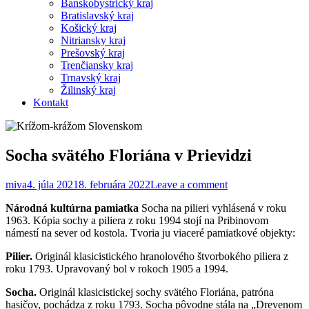
Banskobystrický kraj
Bratislavský kraj
Košický kraj
Nitriansky kraj
Prešovský kraj
Trenčiansky kraj
Trnavský kraj
Žilinský kraj
Kontakt
Socha svätého Floriána v Prievidzi
miva
4. júla 2021
8. februára 2022
Leave a comment
Národná kultúrna pamiatka
Socha na pilieri vyhlásená v roku
1963. Kópia sochy a piliera z roku 1994 stojí na Pribinovom
námestí na sever od kostola. Tvoria ju viaceré pamiatkové objekty:
Pilier.
Originál klasicistického hranolového štvorbokého piliera z
roku 1793. Upravovaný bol v rokoch 1905 a 1994.
Socha.
Originál klasicistickej sochy svätého Floriána, patróna
hasičov, pochádza z roku 1793. Socha pôvodne stála na „Drevenom