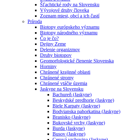
Šľachtické rody na Slovensku
Vývojové druhy človeka
Zoznam miest, obcí a ich častí
Príroda
Biotopy európskeho významu
Biotopy národného významu
Čo je čo?
Dejiny Zeme
Delenie organizmov
Druhy biotopov
Geomorfologické členenie Slovenska
Horniny
Chránené krajinné oblasti
Chránené stromy
Chránené vtáčie územia
Jaskyne na Slovensku
Bachureň (Jaskyne)
Beskydské predhorie (Jaskyne)
Biele Karpaty (Jaskyne)
Bodvianska pahorkatina (Jaskyne)
Branisko (Jaskyne)
Bukovské vrchy (Jaskyne)
Burda (Jaskyne)
Busov (Jaskyne)
Cerová vrchovina (Jaskyne)