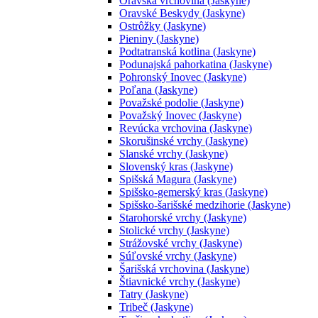
Oravská vrchovina (Jaskyne)
Oravské Beskydy (Jaskyne)
Ostrôžky (Jaskyne)
Pieniny (Jaskyne)
Podtatranská kotlina (Jaskyne)
Podunajská pahorkatina (Jaskyne)
Pohronský Inovec (Jaskyne)
Poľana (Jaskyne)
Považské podolie (Jaskyne)
Považský Inovec (Jaskyne)
Revúcka vrchovina (Jaskyne)
Skorušinské vrchy (Jaskyne)
Slanské vrchy (Jaskyne)
Slovenský kras (Jaskyne)
Spišská Magura (Jaskyne)
Spišsko-gemerský kras (Jaskyne)
Spišsko-šarišské medzihorie (Jaskyne)
Starohorské vrchy (Jaskyne)
Stolické vrchy (Jaskyne)
Strážovské vrchy (Jaskyne)
Súľovské vrchy (Jaskyne)
Šarišská vrchovina (Jaskyne)
Štiavnické vrchy (Jaskyne)
Tatry (Jaskyne)
Tribeč (Jaskyne)