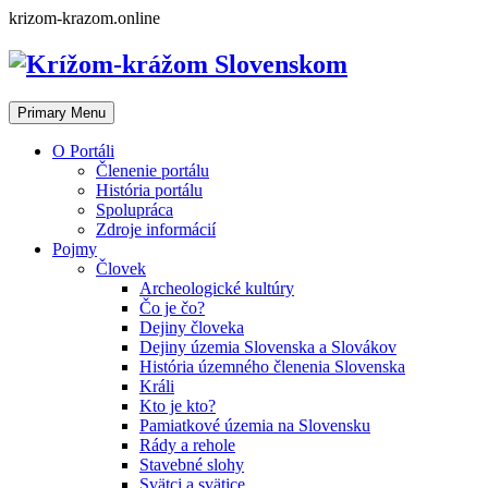
Skip
krizom-krazom.online
to
content
Primary Menu
O Portáli
Členenie portálu
História portálu
Spolupráca
Zdroje informácií
Pojmy
Človek
Archeologické kultúry
Čo je čo?
Dejiny človeka
Dejiny územia Slovenska a Slovákov
História územného členenia Slovenska
Králi
Kto je kto?
Pamiatkové územia na Slovensku
Rády a rehole
Stavebné slohy
Svätci a svätice