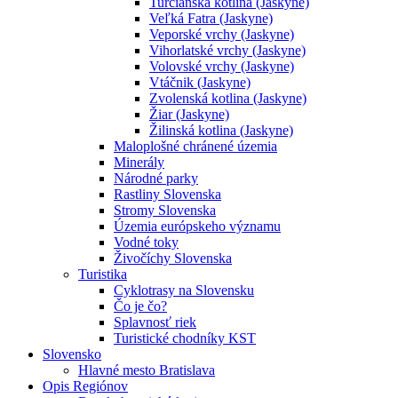
Turčianska kotlina (Jaskyne)
Veľká Fatra (Jaskyne)
Veporské vrchy (Jaskyne)
Vihorlatské vrchy (Jaskyne)
Volovské vrchy (Jaskyne)
Vtáčnik (Jaskyne)
Zvolenská kotlina (Jaskyne)
Žiar (Jaskyne)
Žilinská kotlina (Jaskyne)
Maloplošné chránené územia
Minerály
Národné parky
Rastliny Slovenska
Stromy Slovenska
Územia európskeho významu
Vodné toky
Živočíchy Slovenska
Turistika
Cyklotrasy na Slovensku
Čo je čo?
Splavnosť riek
Turistické chodníky KST
Slovensko
Hlavné mesto Bratislava
Opis Regiónov