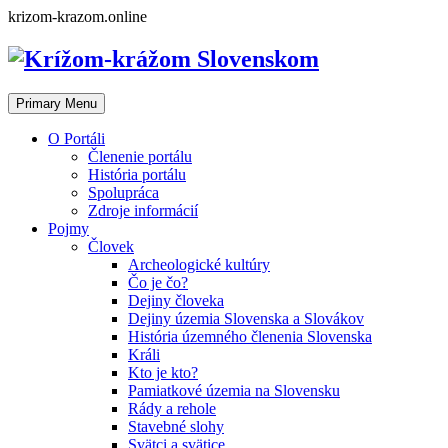
Skip
krizom-krazom.online
to
content
Primary Menu
O Portáli
Členenie portálu
História portálu
Spolupráca
Zdroje informácií
Pojmy
Človek
Archeologické kultúry
Čo je čo?
Dejiny človeka
Dejiny územia Slovenska a Slovákov
História územného členenia Slovenska
Králi
Kto je kto?
Pamiatkové územia na Slovensku
Rády a rehole
Stavebné slohy
Svätci a svätice