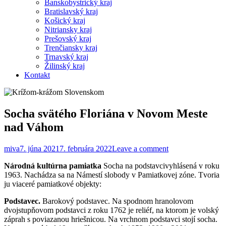
Banskobystrický kraj
Bratislavský kraj
Košický kraj
Nitriansky kraj
Prešovský kraj
Trenčiansky kraj
Trnavský kraj
Žilinský kraj
Kontakt
Socha svätého Floriána v Novom Meste
nad Váhom
miva
7. júna 2021
7. februára 2022
Leave a comment
Národná kultúrna pamiatka
Socha na podstavcivyhlásená v roku
1963. Nachádza sa na Námestí slobody v Pamiatkovej zóne. Tvoria
ju viaceré pamiatkové objekty:
Podstavec.
Barokový podstavec. Na spodnom hranolovom
dvojstupňovom podstavci z roku 1762 je reliéf, na ktorom je volský
záprah s poviazanou hriešnicou. Na vrchnom podstavci stojí socha.