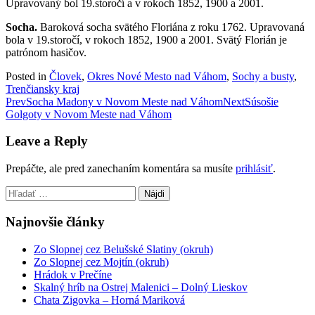
Upravovaný bol 19.storočí a v rokoch 1852, 1900 a 2001.
Socha.
Baroková socha svätého Floriána z roku 1762. Upravovaná
bola v 19.storočí, v rokoch 1852, 1900 a 2001. Svätý Florián je
patrónom hasičov.
Posted in
Človek
,
Okres Nové Mesto nad Váhom
,
Sochy a busty
,
Trenčiansky kraj
Post
Prev
Socha Madony v Novom Meste nad Váhom
Next
Súsošie
Golgoty v Novom Meste nad Váhom
navigation
Leave a Reply
Prepáčte, ale pred zanechaním komentára sa musíte
prihlásiť
.
Hľadať:
Najnovšie články
Zo Slopnej cez Belušské Slatiny (okruh)
Zo Slopnej cez Mojtín (okruh)
Hrádok v Prečíne
Skalný hríb na Ostrej Malenici – Dolný Lieskov
Chata Zigovka – Horná Mariková