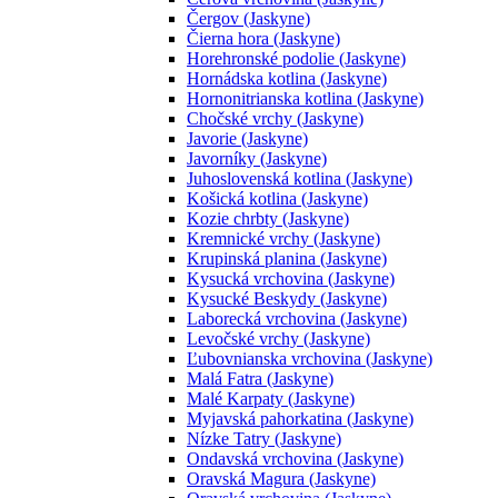
Čergov (Jaskyne)
Čierna hora (Jaskyne)
Horehronské podolie (Jaskyne)
Hornádska kotlina (Jaskyne)
Hornonitrianska kotlina (Jaskyne)
Chočské vrchy (Jaskyne)
Javorie (Jaskyne)
Javorníky (Jaskyne)
Juhoslovenská kotlina (Jaskyne)
Košická kotlina (Jaskyne)
Kozie chrbty (Jaskyne)
Kremnické vrchy (Jaskyne)
Krupinská planina (Jaskyne)
Kysucká vrchovina (Jaskyne)
Kysucké Beskydy (Jaskyne)
Laborecká vrchovina (Jaskyne)
Levočské vrchy (Jaskyne)
Ľubovnianska vrchovina (Jaskyne)
Malá Fatra (Jaskyne)
Malé Karpaty (Jaskyne)
Myjavská pahorkatina (Jaskyne)
Nízke Tatry (Jaskyne)
Ondavská vrchovina (Jaskyne)
Oravská Magura (Jaskyne)