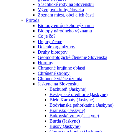
Šľachtické rody na Slovensku
Vývojové druhy človeka
Zoznam miest, obcí a ich častí
Príroda
Biotopy európskeho významu
Biotopy národného významu
Čo je čo?
Dejiny Zeme
Delenie organizmov
Druhy biotopov
Geomorfologické členenie Slovenska
Horniny
Chránené krajinné oblasti
Chránené stromy
Chránené vtáčie územia
Jaskyne na Slovensku
Bachureň (Jaskyne)
Beskydské predhorie (Jaskyne)
Biele Karpaty (Jaskyne)
Bodvianska pahorkatina (Jaskyne)
Branisko (Jaskyne)
Bukovské vrchy (Jaskyne)
Burda (Jaskyne)
Busov (Jaskyne)
Cerová vrchovina (Jaskyne)