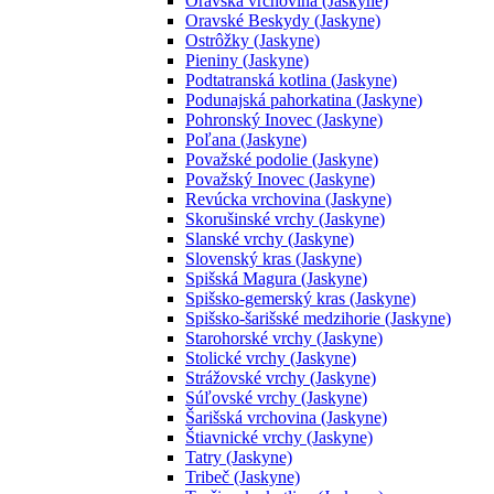
Oravská vrchovina (Jaskyne)
Oravské Beskydy (Jaskyne)
Ostrôžky (Jaskyne)
Pieniny (Jaskyne)
Podtatranská kotlina (Jaskyne)
Podunajská pahorkatina (Jaskyne)
Pohronský Inovec (Jaskyne)
Poľana (Jaskyne)
Považské podolie (Jaskyne)
Považský Inovec (Jaskyne)
Revúcka vrchovina (Jaskyne)
Skorušinské vrchy (Jaskyne)
Slanské vrchy (Jaskyne)
Slovenský kras (Jaskyne)
Spišská Magura (Jaskyne)
Spišsko-gemerský kras (Jaskyne)
Spišsko-šarišské medzihorie (Jaskyne)
Starohorské vrchy (Jaskyne)
Stolické vrchy (Jaskyne)
Strážovské vrchy (Jaskyne)
Súľovské vrchy (Jaskyne)
Šarišská vrchovina (Jaskyne)
Štiavnické vrchy (Jaskyne)
Tatry (Jaskyne)
Tribeč (Jaskyne)