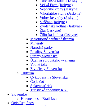
Turčianska kotlina (Jaskyne)
Veľká Fatra (Jaskyne)
Veporské vrchy (Jaskyne)
Vihorlatské vrchy (Jaskyne)
Volovské vrchy (Jaskyne)
Vtáčnik (Jaskyne)
Zvolenská kotlina (Jaskyne)
Žiar (Jaskyne)
Žilinská kotlina (Jaskyne)
Maloplošné chránené územia
Minerály
Národné parky
Rastliny Slovenska
Stromy Slovenska
Územia európskeho významu
Vodné toky
Živočíchy Slovenska
Turistika
Cyklotrasy na Slovensku
Čo je čo?
Splavnosť riek
Turistické chodníky KST
Slovensko
Hlavné mesto Bratislava
Opis Regiónov