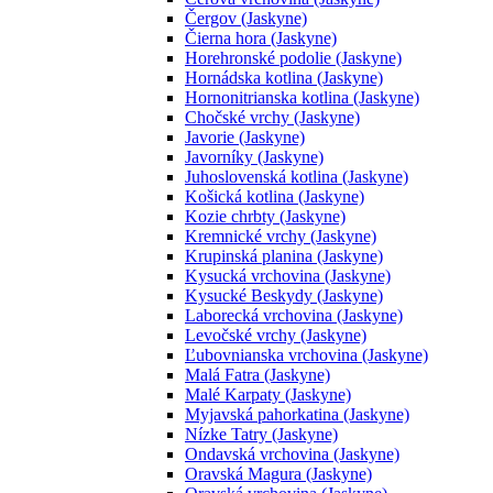
Čergov (Jaskyne)
Čierna hora (Jaskyne)
Horehronské podolie (Jaskyne)
Hornádska kotlina (Jaskyne)
Hornonitrianska kotlina (Jaskyne)
Chočské vrchy (Jaskyne)
Javorie (Jaskyne)
Javorníky (Jaskyne)
Juhoslovenská kotlina (Jaskyne)
Košická kotlina (Jaskyne)
Kozie chrbty (Jaskyne)
Kremnické vrchy (Jaskyne)
Krupinská planina (Jaskyne)
Kysucká vrchovina (Jaskyne)
Kysucké Beskydy (Jaskyne)
Laborecká vrchovina (Jaskyne)
Levočské vrchy (Jaskyne)
Ľubovnianska vrchovina (Jaskyne)
Malá Fatra (Jaskyne)
Malé Karpaty (Jaskyne)
Myjavská pahorkatina (Jaskyne)
Nízke Tatry (Jaskyne)
Ondavská vrchovina (Jaskyne)
Oravská Magura (Jaskyne)