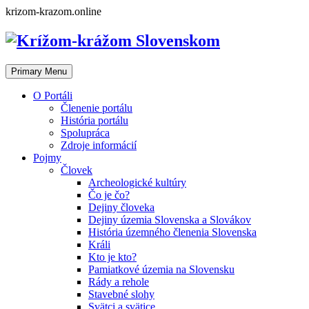
Skip
krizom-krazom.online
to
content
Primary Menu
O Portáli
Členenie portálu
História portálu
Spolupráca
Zdroje informácií
Pojmy
Človek
Archeologické kultúry
Čo je čo?
Dejiny človeka
Dejiny územia Slovenska a Slovákov
História územného členenia Slovenska
Králi
Kto je kto?
Pamiatkové územia na Slovensku
Rády a rehole
Stavebné slohy
Svätci a svätice