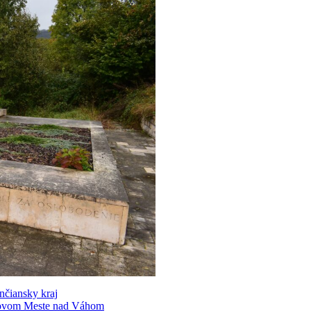
nčiansky kraj
Novom Meste nad Váhom