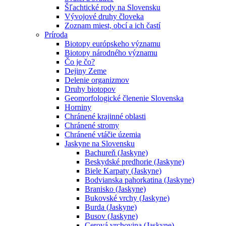
Šľachtické rody na Slovensku
Vývojové druhy človeka
Zoznam miest, obcí a ich častí
Príroda
Biotopy európskeho významu
Biotopy národného významu
Čo je čo?
Dejiny Zeme
Delenie organizmov
Druhy biotopov
Geomorfologické členenie Slovenska
Horniny
Chránené krajinné oblasti
Chránené stromy
Chránené vtáčie územia
Jaskyne na Slovensku
Bachureň (Jaskyne)
Beskydské predhorie (Jaskyne)
Biele Karpaty (Jaskyne)
Bodvianska pahorkatina (Jaskyne)
Branisko (Jaskyne)
Bukovské vrchy (Jaskyne)
Burda (Jaskyne)
Busov (Jaskyne)
Cerová vrchovina (Jaskyne)