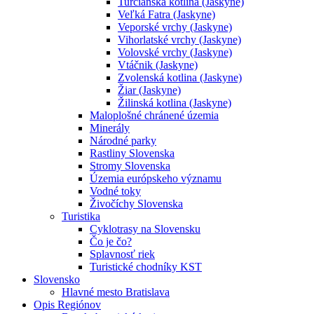
Turčianska kotlina (Jaskyne)
Veľká Fatra (Jaskyne)
Veporské vrchy (Jaskyne)
Vihorlatské vrchy (Jaskyne)
Volovské vrchy (Jaskyne)
Vtáčnik (Jaskyne)
Zvolenská kotlina (Jaskyne)
Žiar (Jaskyne)
Žilinská kotlina (Jaskyne)
Maloplošné chránené územia
Minerály
Národné parky
Rastliny Slovenska
Stromy Slovenska
Územia európskeho významu
Vodné toky
Živočíchy Slovenska
Turistika
Cyklotrasy na Slovensku
Čo je čo?
Splavnosť riek
Turistické chodníky KST
Slovensko
Hlavné mesto Bratislava
Opis Regiónov