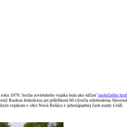
 roku 1979. Socha sovietskeho vojaka bola ako súčasť
spoločného hro
ený Ruskou federáciou pri príležitosti 60.výročia oslobodenia Slovens
skym vojakom v obci Nová Bošáca v juhozápadnej časti osady Grúň.