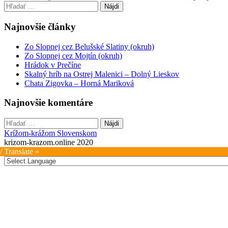
Hľadať:
navigation
Najnovšie články
Zo Slopnej cez Belušské Slatiny (okruh)
Zo Slopnej cez Mojtín (okruh)
Hrádok v Prečíne
Skalný hríb na Ostrej Malenici – Dolný Lieskov
Chata Zigovka – Horná Mariková
Najnovšie komentáre
Hľadať:
Krížom-krážom Slovenskom
krizom-krazom.online 2020
/ Translate »