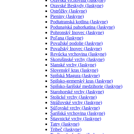
Oravská vrchovina (Jaskyne)
Oravské Beskydy (Jaskyne)
Ostrôžky (Jaskyne)
Pieniny (Jaskyne)
Podtatranská kotlina (Jaskyne)
Podunajská pahorkatina (Jaskyne)
Pohronský Inovec (Jaskyne)
Poľana (Jaskyne)
Považské podolie (Jaskyne)
Považský Inovec (Jaskyne)
Revúcka vrchovina (Jaskyne)
Skorušinské vrchy (Jaskyne)
Slanské vrchy (Jaskyne)
Slovenský kras (Jaskyne)
Spišská Magura (Jaskyne)
Spišsko-gemerský kras (Jaskyne)
Spišsko-šarišské medzihorie (Jaskyne)
Starohorské vrchy (Jaskyne)
Stolické vrchy (Jaskyne)
Strážovské vrchy (Jaskyne)
Súľovské vrchy (Jaskyne)
Šarišská vrchovina (Jaskyne)
Štiavnické vrchy (Jaskyne)
Tatry (Jaskyne)
Tribeč (Jaskyne)