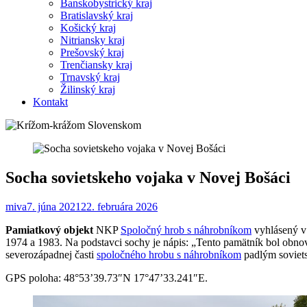
Banskobystrický kraj
Bratislavský kraj
Košický kraj
Nitriansky kraj
Prešovský kraj
Trenčiansky kraj
Trnavský kraj
Žilinský kraj
Kontakt
Socha sovietskeho vojaka v Novej Bošáci
miva
7. júna 2021
22. februára 2026
Pamiatkový objekt
NKP
Spoločný hrob s náhrobníkom
vyhlásený v
1974 a 1983. Na podstavci sochy je nápis: „Tento pamätník bol obnov
severozápadnej časti
spoločného hrobu s náhrobníkom
padlým soviet
GPS poloha: 48°53’39.73″N 17°47’33.241″E.