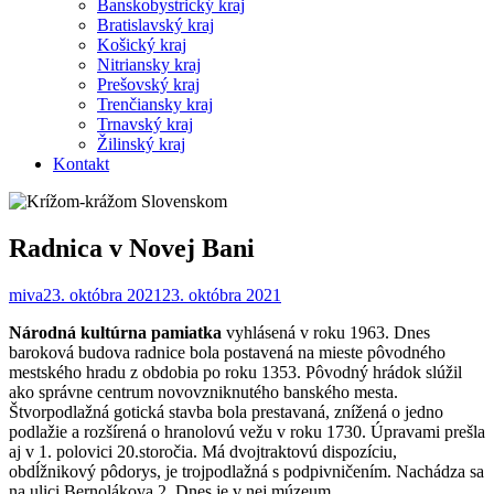
Banskobystrický kraj
Bratislavský kraj
Košický kraj
Nitriansky kraj
Prešovský kraj
Trenčiansky kraj
Trnavský kraj
Žilinský kraj
Kontakt
Radnica v Novej Bani
miva
23. októbra 2021
23. októbra 2021
Národná kultúrna pamiatka
vyhlásená v roku 1963. Dnes
baroková budova radnice bola postavená na mieste pôvodného
mestského hradu z obdobia po roku 1353. Pôvodný hrádok slúžil
ako správne centrum novovzniknutého banského mesta.
Štvorpodlažná gotická stavba bola prestavaná, znížená o jedno
podlažie a rozšírená o hranolovú vežu v roku 1730. Úpravami prešla
aj v 1. polovici 20.storočia. Má dvojtraktovú dispozíciu,
obdĺžnikový pôdorys, je trojpodlažná s podpivničením. Nachádza sa
na ulici Bernolákova 2. Dnes je v nej múzeum.