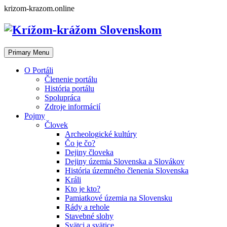
Skip
krizom-krazom.online
to
content
Primary Menu
O Portáli
Členenie portálu
História portálu
Spolupráca
Zdroje informácií
Pojmy
Človek
Archeologické kultúry
Čo je čo?
Dejiny človeka
Dejiny územia Slovenska a Slovákov
História územného členenia Slovenska
Králi
Kto je kto?
Pamiatkové územia na Slovensku
Rády a rehole
Stavebné slohy
Svätci a svätice