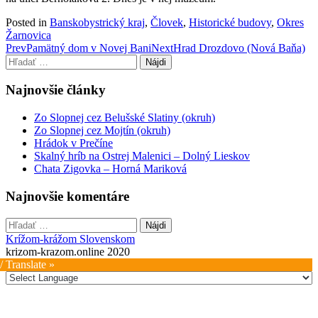
Posted in
Banskobystrický kraj
,
Človek
,
Historické budovy
,
Okres
Žarnovica
Post
Prev
Pamätný dom v Novej Bani
Next
Hrad Drozdovo (Nová Baňa)
Hľadať:
navigation
Najnovšie články
Zo Slopnej cez Belušské Slatiny (okruh)
Zo Slopnej cez Mojtín (okruh)
Hrádok v Prečíne
Skalný hríb na Ostrej Malenici – Dolný Lieskov
Chata Zigovka – Horná Mariková
Najnovšie komentáre
Hľadať:
Krížom-krážom Slovenskom
krizom-krazom.online 2020
/ Translate »