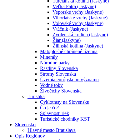
Turčianska kotlina (Jaskyne)
Veľká Fatra (Jaskyne)
Veporské vrchy (Jaskyne)
Vihorlatské vrchy (Jaskyne)
Volovské vrchy (Jaskyne)
Vtáčnik (Jaskyne)
Zvolenská kotlina (Jaskyne)
Žiar (Jaskyne)
Žilinská kotlina (Jaskyne)
Maloplošné chránené územia
Minerály
Národné parky
Rastliny Slovenska
Stromy Slovenska
Územia európskeho významu
Vodné toky
Živočíchy Slovenska
Turistika
Cyklotrasy na Slovensku
Čo je čo?
Splavnosť riek
Turistické chodníky KST
Slovensko
Hlavné mesto Bratislava
Opis Regiónov