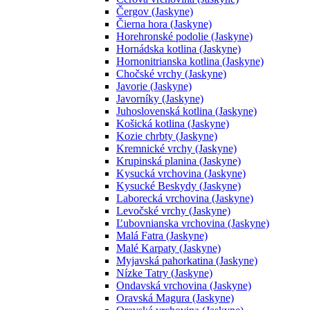
Čergov (Jaskyne)
Čierna hora (Jaskyne)
Horehronské podolie (Jaskyne)
Hornádska kotlina (Jaskyne)
Hornonitrianska kotlina (Jaskyne)
Chočské vrchy (Jaskyne)
Javorie (Jaskyne)
Javorníky (Jaskyne)
Juhoslovenská kotlina (Jaskyne)
Košická kotlina (Jaskyne)
Kozie chrbty (Jaskyne)
Kremnické vrchy (Jaskyne)
Krupinská planina (Jaskyne)
Kysucká vrchovina (Jaskyne)
Kysucké Beskydy (Jaskyne)
Laborecká vrchovina (Jaskyne)
Levočské vrchy (Jaskyne)
Ľubovnianska vrchovina (Jaskyne)
Malá Fatra (Jaskyne)
Malé Karpaty (Jaskyne)
Myjavská pahorkatina (Jaskyne)
Nízke Tatry (Jaskyne)
Ondavská vrchovina (Jaskyne)
Oravská Magura (Jaskyne)