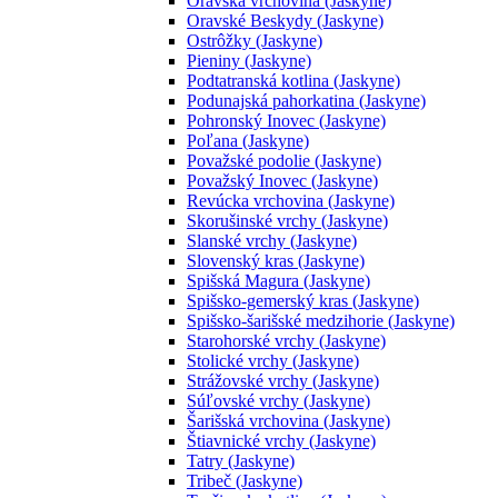
Oravská vrchovina (Jaskyne)
Oravské Beskydy (Jaskyne)
Ostrôžky (Jaskyne)
Pieniny (Jaskyne)
Podtatranská kotlina (Jaskyne)
Podunajská pahorkatina (Jaskyne)
Pohronský Inovec (Jaskyne)
Poľana (Jaskyne)
Považské podolie (Jaskyne)
Považský Inovec (Jaskyne)
Revúcka vrchovina (Jaskyne)
Skorušinské vrchy (Jaskyne)
Slanské vrchy (Jaskyne)
Slovenský kras (Jaskyne)
Spišská Magura (Jaskyne)
Spišsko-gemerský kras (Jaskyne)
Spišsko-šarišské medzihorie (Jaskyne)
Starohorské vrchy (Jaskyne)
Stolické vrchy (Jaskyne)
Strážovské vrchy (Jaskyne)
Súľovské vrchy (Jaskyne)
Šarišská vrchovina (Jaskyne)
Štiavnické vrchy (Jaskyne)
Tatry (Jaskyne)
Tribeč (Jaskyne)