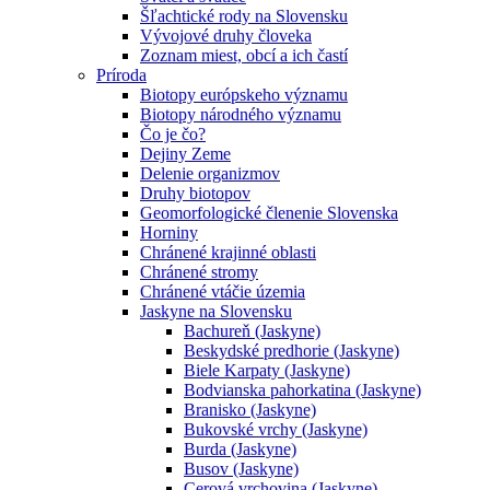
Šľachtické rody na Slovensku
Vývojové druhy človeka
Zoznam miest, obcí a ich častí
Príroda
Biotopy európskeho významu
Biotopy národného významu
Čo je čo?
Dejiny Zeme
Delenie organizmov
Druhy biotopov
Geomorfologické členenie Slovenska
Horniny
Chránené krajinné oblasti
Chránené stromy
Chránené vtáčie územia
Jaskyne na Slovensku
Bachureň (Jaskyne)
Beskydské predhorie (Jaskyne)
Biele Karpaty (Jaskyne)
Bodvianska pahorkatina (Jaskyne)
Branisko (Jaskyne)
Bukovské vrchy (Jaskyne)
Burda (Jaskyne)
Busov (Jaskyne)
Cerová vrchovina (Jaskyne)