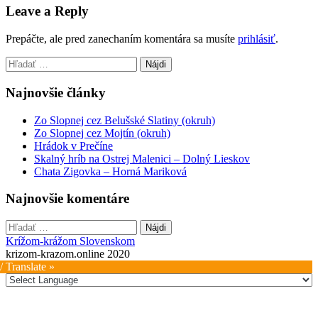
Leave a Reply
Prepáčte, ale pred zanechaním komentára sa musíte
prihlásiť
.
Hľadať:
Najnovšie články
Zo Slopnej cez Belušské Slatiny (okruh)
Zo Slopnej cez Mojtín (okruh)
Hrádok v Prečíne
Skalný hríb na Ostrej Malenici – Dolný Lieskov
Chata Zigovka – Horná Mariková
Najnovšie komentáre
Hľadať:
Krížom-krážom Slovenskom
krizom-krazom.online 2020
/ Translate »