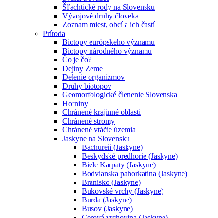
Šľachtické rody na Slovensku
Vývojové druhy človeka
Zoznam miest, obcí a ich častí
Príroda
Biotopy európskeho významu
Biotopy národného významu
Čo je čo?
Dejiny Zeme
Delenie organizmov
Druhy biotopov
Geomorfologické členenie Slovenska
Horniny
Chránené krajinné oblasti
Chránené stromy
Chránené vtáčie územia
Jaskyne na Slovensku
Bachureň (Jaskyne)
Beskydské predhorie (Jaskyne)
Biele Karpaty (Jaskyne)
Bodvianska pahorkatina (Jaskyne)
Branisko (Jaskyne)
Bukovské vrchy (Jaskyne)
Burda (Jaskyne)
Busov (Jaskyne)
Cerová vrchovina (Jaskyne)