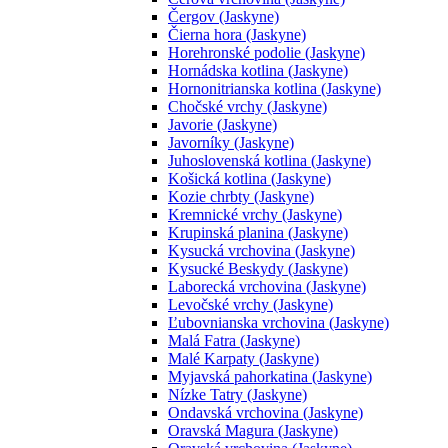
Čergov (Jaskyne)
Čierna hora (Jaskyne)
Horehronské podolie (Jaskyne)
Hornádska kotlina (Jaskyne)
Hornonitrianska kotlina (Jaskyne)
Chočské vrchy (Jaskyne)
Javorie (Jaskyne)
Javorníky (Jaskyne)
Juhoslovenská kotlina (Jaskyne)
Košická kotlina (Jaskyne)
Kozie chrbty (Jaskyne)
Kremnické vrchy (Jaskyne)
Krupinská planina (Jaskyne)
Kysucká vrchovina (Jaskyne)
Kysucké Beskydy (Jaskyne)
Laborecká vrchovina (Jaskyne)
Levočské vrchy (Jaskyne)
Ľubovnianska vrchovina (Jaskyne)
Malá Fatra (Jaskyne)
Malé Karpaty (Jaskyne)
Myjavská pahorkatina (Jaskyne)
Nízke Tatry (Jaskyne)
Ondavská vrchovina (Jaskyne)
Oravská Magura (Jaskyne)