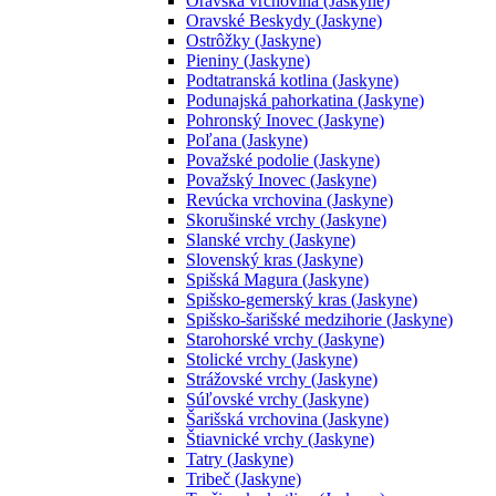
Oravská vrchovina (Jaskyne)
Oravské Beskydy (Jaskyne)
Ostrôžky (Jaskyne)
Pieniny (Jaskyne)
Podtatranská kotlina (Jaskyne)
Podunajská pahorkatina (Jaskyne)
Pohronský Inovec (Jaskyne)
Poľana (Jaskyne)
Považské podolie (Jaskyne)
Považský Inovec (Jaskyne)
Revúcka vrchovina (Jaskyne)
Skorušinské vrchy (Jaskyne)
Slanské vrchy (Jaskyne)
Slovenský kras (Jaskyne)
Spišská Magura (Jaskyne)
Spišsko-gemerský kras (Jaskyne)
Spišsko-šarišské medzihorie (Jaskyne)
Starohorské vrchy (Jaskyne)
Stolické vrchy (Jaskyne)
Strážovské vrchy (Jaskyne)
Súľovské vrchy (Jaskyne)
Šarišská vrchovina (Jaskyne)
Štiavnické vrchy (Jaskyne)
Tatry (Jaskyne)
Tribeč (Jaskyne)