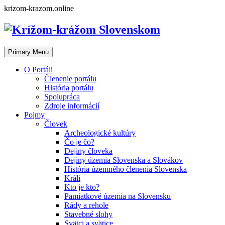
Skip
krizom-krazom.online
to
content
Primary Menu
O Portáli
Členenie portálu
História portálu
Spolupráca
Zdroje informácií
Pojmy
Človek
Archeologické kultúry
Čo je čo?
Dejiny človeka
Dejiny územia Slovenska a Slovákov
História územného členenia Slovenska
Králi
Kto je kto?
Pamiatkové územia na Slovensku
Rády a rehole
Stavebné slohy
Svätci a svätice