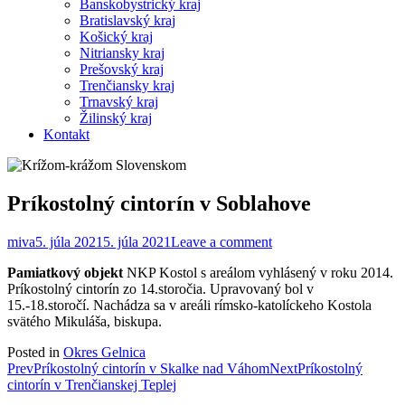
Banskobystrický kraj
Bratislavský kraj
Košický kraj
Nitriansky kraj
Prešovský kraj
Trenčiansky kraj
Trnavský kraj
Žilinský kraj
Kontakt
Príkostolný cintorín v Soblahove
miva
5. júla 2021
5. júla 2021
Leave a comment
Pamiatkový objekt
NKP Kostol s areálom vyhlásený v roku 2014.
Príkostolný cintorín zo 14.storočia. Upravovaný bol v
15.-18.storočí. Nachádza sa v areáli rímsko-katolíckeho Kostola
svätého Mikuláša, biskupa.
Posted in
Okres Gelnica
Post
Prev
Príkostolný cintorín v Skalke nad Váhom
Next
Príkostolný
cintorín v Trenčianskej Teplej
navigation