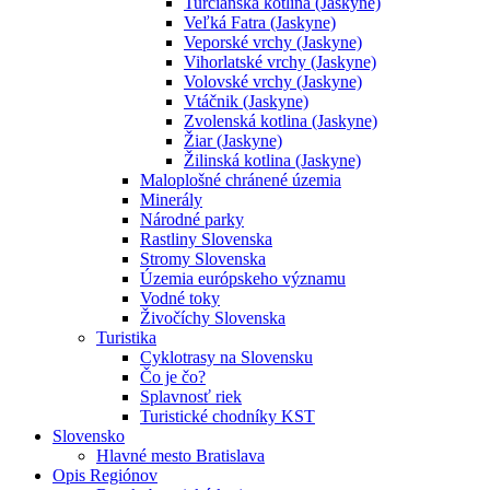
Turčianska kotlina (Jaskyne)
Veľká Fatra (Jaskyne)
Veporské vrchy (Jaskyne)
Vihorlatské vrchy (Jaskyne)
Volovské vrchy (Jaskyne)
Vtáčnik (Jaskyne)
Zvolenská kotlina (Jaskyne)
Žiar (Jaskyne)
Žilinská kotlina (Jaskyne)
Maloplošné chránené územia
Minerály
Národné parky
Rastliny Slovenska
Stromy Slovenska
Územia európskeho významu
Vodné toky
Živočíchy Slovenska
Turistika
Cyklotrasy na Slovensku
Čo je čo?
Splavnosť riek
Turistické chodníky KST
Slovensko
Hlavné mesto Bratislava
Opis Regiónov