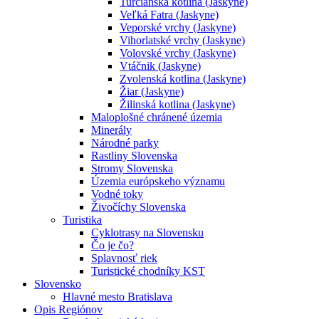
Turčianska kotlina (Jaskyne)
Veľká Fatra (Jaskyne)
Veporské vrchy (Jaskyne)
Vihorlatské vrchy (Jaskyne)
Volovské vrchy (Jaskyne)
Vtáčnik (Jaskyne)
Zvolenská kotlina (Jaskyne)
Žiar (Jaskyne)
Žilinská kotlina (Jaskyne)
Maloplošné chránené územia
Minerály
Národné parky
Rastliny Slovenska
Stromy Slovenska
Územia európskeho významu
Vodné toky
Živočíchy Slovenska
Turistika
Cyklotrasy na Slovensku
Čo je čo?
Splavnosť riek
Turistické chodníky KST
Slovensko
Hlavné mesto Bratislava
Opis Regiónov