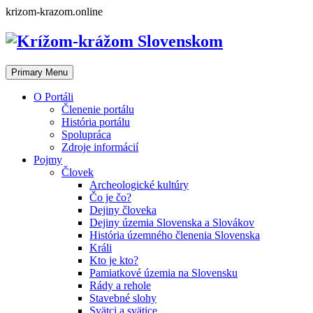
Skip
krizom-krazom.online
to
content
Primary Menu
O Portáli
Členenie portálu
História portálu
Spolupráca
Zdroje informácií
Pojmy
Človek
Archeologické kultúry
Čo je čo?
Dejiny človeka
Dejiny územia Slovenska a Slovákov
História územného členenia Slovenska
Králi
Kto je kto?
Pamiatkové územia na Slovensku
Rády a rehole
Stavebné slohy
Svätci a svätice