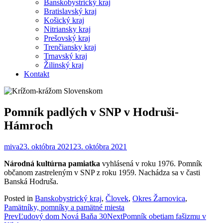
Banskobystrický kraj
Bratislavský kraj
Košický kraj
Nitriansky kraj
Prešovský kraj
Trenčiansky kraj
Trnavský kraj
Žilinský kraj
Kontakt
Pomník padlých v SNP v Hodruši-
Hámroch
miva
23. októbra 2021
23. októbra 2021
Národná kultúrna pamiatka
vyhlásená v roku 1976. Pomník
občanom zastreleným v SNP z roku 1959. Nachádza sa v časti
Banská Hodruša.
Posted in
Banskobystrický kraj
,
Človek
,
Okres Žarnovica
,
Pamätníky, pomníky a pamätné miesta
Post
Prev
Ľudový dom Nová Baňa 30
Next
Pomník obetiam fašizmu v