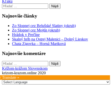
Kľaku
navigation
Hľadať:
Najnovšie články
Zo Slopnej cez Belušské Slatiny (okruh)
Zo Slopnej cez Mojtín (okruh)
Hrádok v Prečíne
Skalný hríb na Ostrej Malenici – Dolný Lieskov
Chata Zigovka – Horná Mariková
Najnovšie komentáre
Hľadať:
Krížom-krážom Slovenskom
krizom-krazom.online 2020
/ Translate »