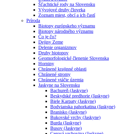
Šľachtické rody na Slovensku
Vývojové druhy človeka
Zoznam miest, obcí a ich častí
Príroda
Biotopy európskeho významu
Biotopy národného významu
Čo je čo?
Dejiny Zeme
Delenie organizmov
Druhy biotopov
Geomorfologické členenie Slovenska
Horniny
Chránené krajinné oblasti
Chránené stromy
Chránené vtáčie územia
Jaskyne na Slovensku
Bachureň (Jaskyne)
Beskydské predhorie (Jaskyne)
Biele Karpaty (Jaskyne)
Bodvianska pahorkatina (Jaskyne)
Branisko (Jaskyne)
Bukovské vrchy (Jaskyne)
Burda (Jaskyne)
Busov (Jaskyne)
Cerová vrchovina (Jaskyne)