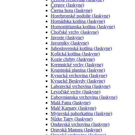
Čergov (Jaskyne)
Čierna hora (Jaskyne)
Horehronské podolie (Jaskyne)
Hornádska kotlina (Jaskyne)
Hornonitrianska kotlina (Jaskyne)
Chočské vrchy (Jaskyne)
Javorie (Jaskyne)
Javorníky (Jaskyne)
Juhoslovenská kotlina (Jaskyne)
Košická kotlina (Jaskyne)
Kozie chrbty (Jaskyne)
Kremnické vrchy (Jaskyne)
Krupinská planina (Jaskyne)
Kysucká vrchovina (Jaskyne)
Kysucké Beskydy (Jaskyne)
Laborecká vrchovina (Jaskyne)
Levočské vrchy (Jaskyne)
Ľubovnianska vrchovina (Jaskyne)
Malá Fatra (Jaskyne)
Malé Karpaty (Jaskyne)
Myjavská pahorkatina (Jaskyne)
Nízke Tatry (Jaskyne)
Ondavská vrchovina (Jaskyne)
Oravská Magura (Jaskyne)