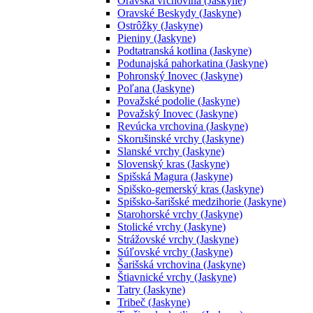
Oravská vrchovina (Jaskyne)
Oravské Beskydy (Jaskyne)
Ostrôžky (Jaskyne)
Pieniny (Jaskyne)
Podtatranská kotlina (Jaskyne)
Podunajská pahorkatina (Jaskyne)
Pohronský Inovec (Jaskyne)
Poľana (Jaskyne)
Považské podolie (Jaskyne)
Považský Inovec (Jaskyne)
Revúcka vrchovina (Jaskyne)
Skorušinské vrchy (Jaskyne)
Slanské vrchy (Jaskyne)
Slovenský kras (Jaskyne)
Spišská Magura (Jaskyne)
Spišsko-gemerský kras (Jaskyne)
Spišsko-šarišské medzihorie (Jaskyne)
Starohorské vrchy (Jaskyne)
Stolické vrchy (Jaskyne)
Strážovské vrchy (Jaskyne)
Súľovské vrchy (Jaskyne)
Šarišská vrchovina (Jaskyne)
Štiavnické vrchy (Jaskyne)
Tatry (Jaskyne)
Tribeč (Jaskyne)