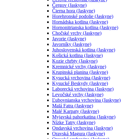
Čergov (Jaskyne)
Čierna hora (Jaskyne)
Horehronské podolie (Jaskyne)
Hornádska kotlina (Jaskyne)
Hornonitrianska kotlina (Jaskyne)
Chočské vrchy (Jaskyne)
Javorie (Jaskyne)
Javorníky (Jaskyne)
Juhoslovenská kotlina (Jaskyne)
Košická kotlina (Jaskyne)
Kozie chrbty (Jaskyne)
Kremnické vrchy (Jaskyne)
Krupinská planina (Jaskyne)
Kysucká vrchovina (Jaskyne)
Kysucké Beskydy (Jaskyne)
Laborecká vrchovina (Jaskyne)
Levočské vrchy (Jaskyne)
Ľubovnianska vrchovina (Jaskyne)
Malá Fatra (Jaskyne)
Malé Karpaty (Jaskyne)
Myjavská pahorkatina (Jaskyne)
Nízke Tatry (Jaskyne)
Ondavská vrchovina (Jaskyne)
Oravská Magura (Jaskyne)