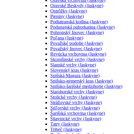
Oravská vrchovina (Jaskyne)
Oravské Beskydy (Jaskyne)
Ostrôžky (Jaskyne)
Pieniny (Jaskyne)
Podtatranská kotlina (Jaskyne)
Podunajská pahorkatina (Jaskyne)
Pohronský Inovec (Jaskyne)
Poľana (Jaskyne)
Považské podolie (Jaskyne)
Považský Inovec (Jaskyne)
Revúcka vrchovina (Jaskyne)
Skorušinské vrchy (Jaskyne)
Slanské vrchy (Jaskyne)
Slovenský kras (Jaskyne)
Spišská Magura (Jaskyne)
Spišsko-gemerský kras (Jaskyne)
Spišsko-šarišské medzihorie (Jaskyne)
Starohorské vrchy (Jaskyne)
Stolické vrchy (Jaskyne)
Strážovské vrchy (Jaskyne)
Súľovské vrchy (Jaskyne)
Šarišská vrchovina (Jaskyne)
Štiavnické vrchy (Jaskyne)
Tatry (Jaskyne)
Tribeč (Jaskyne)