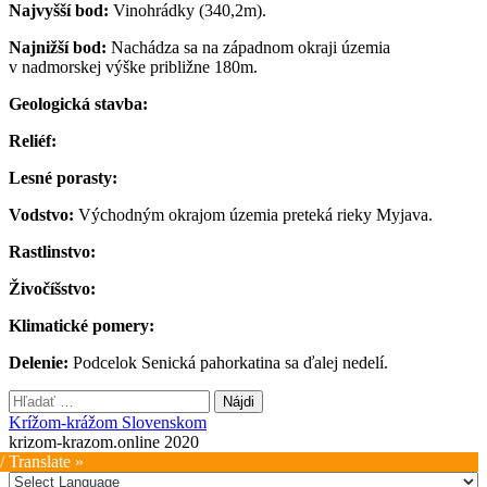
Najvyšší bod:
Vinohrádky (340,2m).
Najnižší bod:
Nachádza sa na západnom okraji územia
v nadmorskej výške približne 180m.
Geologická stavba:
Reliéf:
Lesné porasty:
Vodstvo:
Východným okrajom územia preteká rieky Myjava.
Rastlinstvo:
Živočíšstvo:
Klimatické pomery:
Delenie:
Podcelok Senická pahorkatina sa ďalej nedelí.
Hľadať:
Krížom-krážom Slovenskom
krizom-krazom.online 2020
/ Translate »