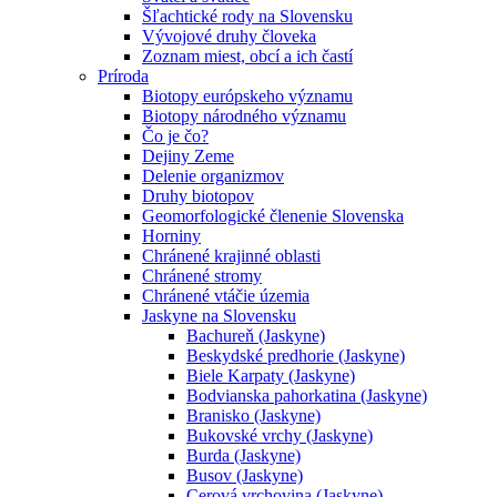
Šľachtické rody na Slovensku
Vývojové druhy človeka
Zoznam miest, obcí a ich častí
Príroda
Biotopy európskeho významu
Biotopy národného významu
Čo je čo?
Dejiny Zeme
Delenie organizmov
Druhy biotopov
Geomorfologické členenie Slovenska
Horniny
Chránené krajinné oblasti
Chránené stromy
Chránené vtáčie územia
Jaskyne na Slovensku
Bachureň (Jaskyne)
Beskydské predhorie (Jaskyne)
Biele Karpaty (Jaskyne)
Bodvianska pahorkatina (Jaskyne)
Branisko (Jaskyne)
Bukovské vrchy (Jaskyne)
Burda (Jaskyne)
Busov (Jaskyne)
Cerová vrchovina (Jaskyne)