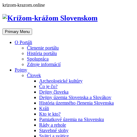
Skip
krizom-krazom.online
to
content
Primary Menu
O Portáli
Členenie portálu
História portálu
Spolupráca
Zdroje informácií
Pojmy
Človek
Archeologické kultúry
Čo je čo?
Dejiny človeka
Dejiny územia Slovenska a Slovákov
História územného členenia Slovenska
Králi
Kto je kto?
Pamiatkové územia na Slovensku
Rády a rehole
Stavebné slohy
Svätci a svätice