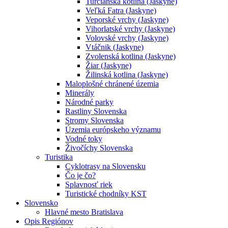
Turčianska kotlina (Jaskyne)
Veľká Fatra (Jaskyne)
Veporské vrchy (Jaskyne)
Vihorlatské vrchy (Jaskyne)
Volovské vrchy (Jaskyne)
Vtáčnik (Jaskyne)
Zvolenská kotlina (Jaskyne)
Žiar (Jaskyne)
Žilinská kotlina (Jaskyne)
Maloplošné chránené územia
Minerály
Národné parky
Rastliny Slovenska
Stromy Slovenska
Územia európskeho významu
Vodné toky
Živočíchy Slovenska
Turistika
Cyklotrasy na Slovensku
Čo je čo?
Splavnosť riek
Turistické chodníky KST
Slovensko
Hlavné mesto Bratislava
Opis Regiónov