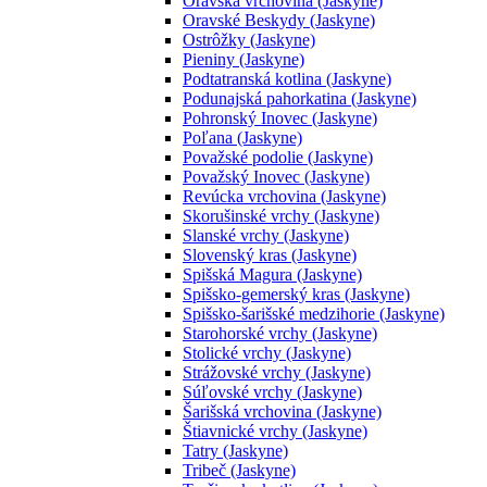
Oravská vrchovina (Jaskyne)
Oravské Beskydy (Jaskyne)
Ostrôžky (Jaskyne)
Pieniny (Jaskyne)
Podtatranská kotlina (Jaskyne)
Podunajská pahorkatina (Jaskyne)
Pohronský Inovec (Jaskyne)
Poľana (Jaskyne)
Považské podolie (Jaskyne)
Považský Inovec (Jaskyne)
Revúcka vrchovina (Jaskyne)
Skorušinské vrchy (Jaskyne)
Slanské vrchy (Jaskyne)
Slovenský kras (Jaskyne)
Spišská Magura (Jaskyne)
Spišsko-gemerský kras (Jaskyne)
Spišsko-šarišské medzihorie (Jaskyne)
Starohorské vrchy (Jaskyne)
Stolické vrchy (Jaskyne)
Strážovské vrchy (Jaskyne)
Súľovské vrchy (Jaskyne)
Šarišská vrchovina (Jaskyne)
Štiavnické vrchy (Jaskyne)
Tatry (Jaskyne)
Tribeč (Jaskyne)