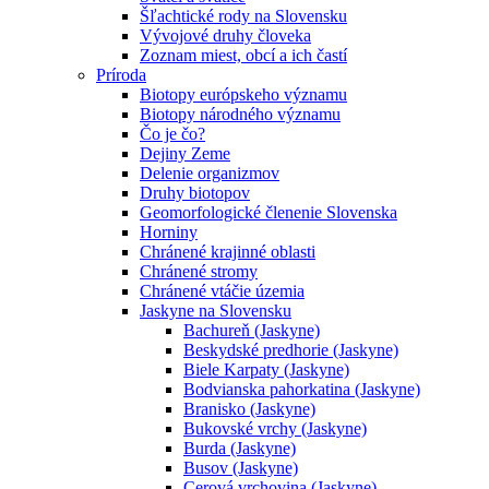
Šľachtické rody na Slovensku
Vývojové druhy človeka
Zoznam miest, obcí a ich častí
Príroda
Biotopy európskeho významu
Biotopy národného významu
Čo je čo?
Dejiny Zeme
Delenie organizmov
Druhy biotopov
Geomorfologické členenie Slovenska
Horniny
Chránené krajinné oblasti
Chránené stromy
Chránené vtáčie územia
Jaskyne na Slovensku
Bachureň (Jaskyne)
Beskydské predhorie (Jaskyne)
Biele Karpaty (Jaskyne)
Bodvianska pahorkatina (Jaskyne)
Branisko (Jaskyne)
Bukovské vrchy (Jaskyne)
Burda (Jaskyne)
Busov (Jaskyne)
Cerová vrchovina (Jaskyne)