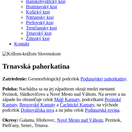
Banskobystrický kraj
Bratislavský kraj
Košický kraj
Nitriansky kraj
Prešovský kraj
Trenčiansky kraj
Trnavský kraj
Žilinský kraj
Kontakt
Trnavská pahorkatina
Zatriedenie:
Geomorfologický podcelok
Podunajskej pahorkatiny
.
Poloha:
Nachádza sa na jej západnom okraji medzi mestami
Pezinok, Sládkovičovo a Nové Mesto nad Váhom. Na severe a na
západe ho ohraničuje celok
Malé Karpaty
, podcelkami
Pezinské
Karpaty
,
Brezovské Karpaty
a
Čachtické Karpaty
, na východe
podcelok
Dolnovážska niva
a na juhu celok
Podunajská rovina
.
Okresy:
Galanta, Hlohovec,
Nové Mesto nad Váhom
, Pezinok,
Piešťany, Senec, Trnava.