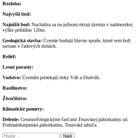
Rozloha:
Najvyšší bod:
Najnižší bod:
Nachádza sa na južnom okraji územia v nadmorskej
výške približne 120m.
Geologická stavba:
Územie budujú hlavne spraše, ktoré sem boli
naviate v ľadových dobách.
Reliéf:
Lesné porasty:
Vodstvo:
Územím pretekajú rieky Váh a Dudváh.
Rastlinstvo:
Živočíšstvo:
Klimatické pomery:
Delenie:
Geomorfologickými časťami Trnavskej pahorkatiny sú:
Podmalokarpatská pahorkatina, Trnavská tabuľa.
Hľadať: