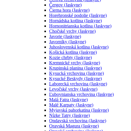
Čergov (Jaskyne)
Čierna hora (Jaskyne)
Horehronské podolie (Jaskyne)
Hornádska kotlina (Jaskyne)
Hornonitrianska kotlina (Jaskyne)
Chočské vrchy (Jaskyne)
Javorie (Jaskyne)
Javorníky (Jaskyne)
Juhoslovenská kotlina (Jaskyne)
Košická kotlina (Jaskyne)
Kozie chrbty (Jaskyne)
Kremnické vrchy (Jaskyne)
Krupinská planina (Jaskyne)
Kysucká vrchovina (Jaskyne)
Kysucké Beskydy (Jaskyne)
Laborecká vrchovina (Jaskyne)
Levočské vrchy (Jaskyne)
Ľubovnianska vrchovina (Jaskyne)
Malá Fatra (Jaskyne)
Malé Karpaty (Jaskyne)
Myjavská pahorkatina (Jaskyne)
Nízke Tatry (Jaskyne)
Ondavská vrchovina (Jaskyne)
Oravská Magura (Jaskyne)