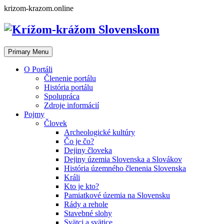
Skip
krizom-krazom.online
to
content
Primary Menu
O Portáli
Členenie portálu
História portálu
Spolupráca
Zdroje informácií
Pojmy
Človek
Archeologické kultúry
Čo je čo?
Dejiny človeka
Dejiny územia Slovenska a Slovákov
História územného členenia Slovenska
Králi
Kto je kto?
Pamiatkové územia na Slovensku
Rády a rehole
Stavebné slohy
Svätci a svätice