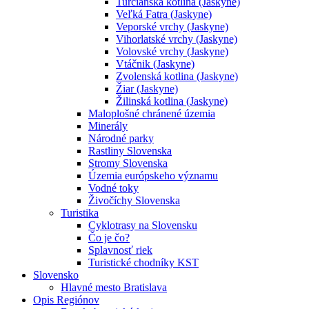
Turčianska kotlina (Jaskyne)
Veľká Fatra (Jaskyne)
Veporské vrchy (Jaskyne)
Vihorlatské vrchy (Jaskyne)
Volovské vrchy (Jaskyne)
Vtáčnik (Jaskyne)
Zvolenská kotlina (Jaskyne)
Žiar (Jaskyne)
Žilinská kotlina (Jaskyne)
Maloplošné chránené územia
Minerály
Národné parky
Rastliny Slovenska
Stromy Slovenska
Územia európskeho významu
Vodné toky
Živočíchy Slovenska
Turistika
Cyklotrasy na Slovensku
Čo je čo?
Splavnosť riek
Turistické chodníky KST
Slovensko
Hlavné mesto Bratislava
Opis Regiónov