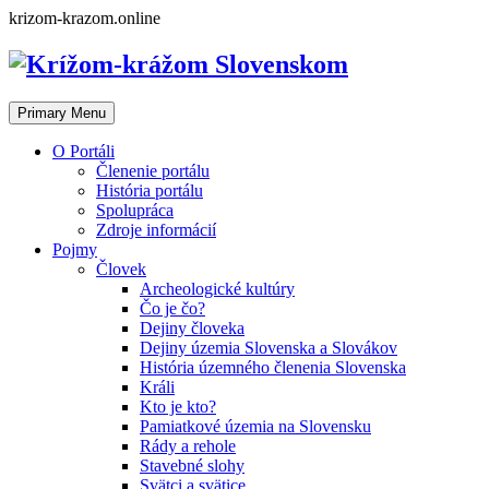
Skip
krizom-krazom.online
to
content
Primary Menu
O Portáli
Členenie portálu
História portálu
Spolupráca
Zdroje informácií
Pojmy
Človek
Archeologické kultúry
Čo je čo?
Dejiny človeka
Dejiny územia Slovenska a Slovákov
História územného členenia Slovenska
Králi
Kto je kto?
Pamiatkové územia na Slovensku
Rády a rehole
Stavebné slohy
Svätci a svätice