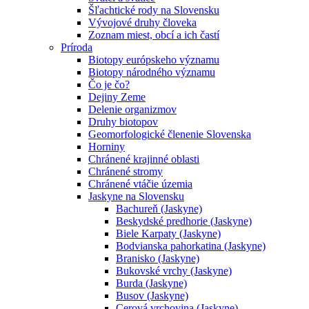
Šľachtické rody na Slovensku
Vývojové druhy človeka
Zoznam miest, obcí a ich častí
Príroda
Biotopy európskeho významu
Biotopy národného významu
Čo je čo?
Dejiny Zeme
Delenie organizmov
Druhy biotopov
Geomorfologické členenie Slovenska
Horniny
Chránené krajinné oblasti
Chránené stromy
Chránené vtáčie územia
Jaskyne na Slovensku
Bachureň (Jaskyne)
Beskydské predhorie (Jaskyne)
Biele Karpaty (Jaskyne)
Bodvianska pahorkatina (Jaskyne)
Branisko (Jaskyne)
Bukovské vrchy (Jaskyne)
Burda (Jaskyne)
Busov (Jaskyne)
Cerová vrchovina (Jaskyne)