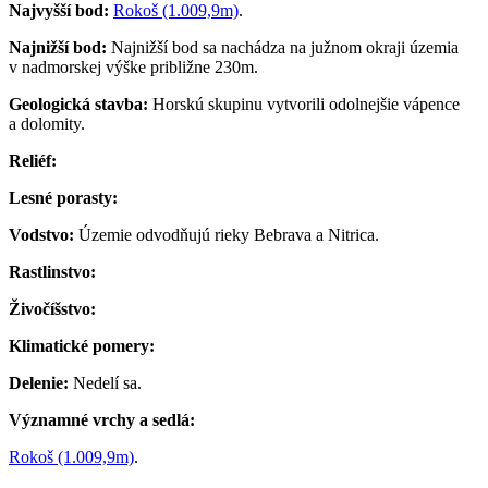
Najvyšší bod:
Rokoš (1.009,9m)
.
Najnižší bod:
Najnižší bod sa nachádza na južnom okraji územia
v nadmorskej výške približne 230m.
Geologická stavba:
Horskú skupinu vytvorili odolnejšie vápence
a dolomity.
Reliéf:
Lesné porasty:
Vodstvo:
Územie odvodňujú rieky Bebrava a Nitrica.
Rastlinstvo:
Živočíšstvo:
Klimatické pomery:
Delenie:
Nedelí sa.
Významné vrchy a sedlá:
Rokoš (1.009,9m)
.