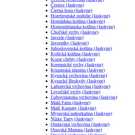
Čergov (Jaskyne)
Čierna hora (Jaskyne)
Horehronské podolie (Jaskyne)
Hornádska kotlina (Jaskyne)
Hornonitrianska kotlina (Jaskyne)
Chočské vrchy (Jaskyne)
Javorie (Jaskyne)
Javorníky (Jaskyne)
Juhoslovenská kotlina (Jaskyne)
Košická kotlina (Jaskyne)
Kozie chrbty (Jaskyne)
Kremnické vrchy (Jaskyne)
Krupinská planina (Jaskyne)
Kysucká vrchovina (Jaskyne)
Kysucké Beskydy (Jaskyne)
Laborecká vrchovina (Jaskyne)
Levočské vrchy (Jaskyne)
Ľubovnianska vrchovina (Jaskyne)
Malá Fatra (Jaskyne)
Malé Karpaty (Jaskyne)
Myjavská pahorkatina (Jaskyne)
Nízke Tatry (Jaskyne)
Ondavská vrchovina (Jaskyne)
Oravská Magura (Jaskyne)