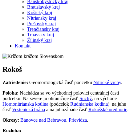
Banskobystrický kraj
Bratislavský kraj
Košický kraj
Nitriansky kraj
Prešovský kraj
Trenčiansky kraj
Trnavský kraj
Žilinský kraj
Kontakt
Rokoš
Zatriedenie:
Geomorfologická časť podcelku
Nitrické vrchy
.
Poloha:
Nachádza sa vo východnej polovici centrálnej časti
podcelku. Na severe ju ohraničuje časť
Suchý
, na východe
Hornonitrianska kotlina
(podcelok
Rudnianska kotlina
), na juhu
časť
Vestenická brána
a na juhozápade časť
Rokošské predhorie
.
Okresy:
Bánovce nad Bebravou
,
Prievidza
.
Rozloha: