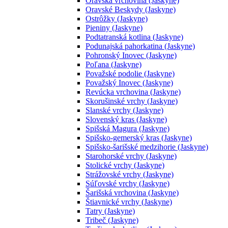
Oravská vrchovina (Jaskyne)
Oravské Beskydy (Jaskyne)
Ostrôžky (Jaskyne)
Pieniny (Jaskyne)
Podtatranská kotlina (Jaskyne)
Podunajská pahorkatina (Jaskyne)
Pohronský Inovec (Jaskyne)
Poľana (Jaskyne)
Považské podolie (Jaskyne)
Považský Inovec (Jaskyne)
Revúcka vrchovina (Jaskyne)
Skorušinské vrchy (Jaskyne)
Slanské vrchy (Jaskyne)
Slovenský kras (Jaskyne)
Spišská Magura (Jaskyne)
Spišsko-gemerský kras (Jaskyne)
Spišsko-šarišské medzihorie (Jaskyne)
Starohorské vrchy (Jaskyne)
Stolické vrchy (Jaskyne)
Strážovské vrchy (Jaskyne)
Súľovské vrchy (Jaskyne)
Šarišská vrchovina (Jaskyne)
Štiavnické vrchy (Jaskyne)
Tatry (Jaskyne)
Tribeč (Jaskyne)