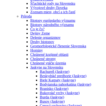
Šľachtické rody na Slovensku
Vývojové druhy človeka
Zoznam miest, obcí a ich častí
Príroda
Biotopy európskeho významu
Biotopy národného významu
Čo je čo?
Dejiny Zeme
Delenie organizmov
Druhy biotopov
Geomorfologické členenie Slovenska
Horniny
Chránené krajinné oblasti
Chránené stromy
Chránené vtáčie územia
Jaskyne na Slovensku
Bachureň (Jaskyne)
Beskydské predhorie (Jaskyne)
Biele Karpaty (Jaskyne)
Bodvianska pahorkatina (Jaskyne)
Branisko (Jaskyne)
Bukovské vrchy (Jaskyne)
Burda (Jaskyne)
Busov (Jaskyne)
Cerová vrchovina (Jaskyne)