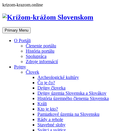
Skip
krizom-krazom.online
to
content
Primary Menu
O Portáli
Členenie portálu
História portálu
Spolupráca
Zdroje informácií
Pojmy
Človek
Archeologické kultúry
Čo je čo?
Dejiny človeka
Dejiny územia Slovenska a Slovákov
História územného členenia Slovenska
Králi
Kto je kto?
Pamiatkové územia na Slovensku
Rády a rehole
Stavebné slohy
Svätci a svätice