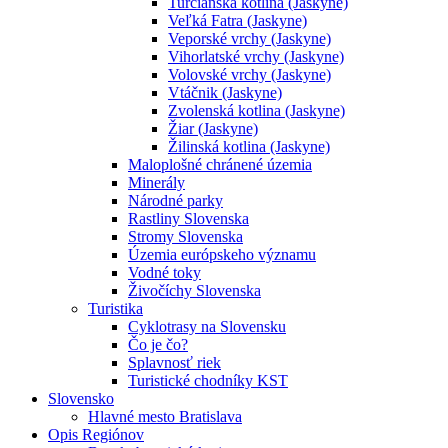
Turčianska kotlina (Jaskyne)
Veľká Fatra (Jaskyne)
Veporské vrchy (Jaskyne)
Vihorlatské vrchy (Jaskyne)
Volovské vrchy (Jaskyne)
Vtáčnik (Jaskyne)
Zvolenská kotlina (Jaskyne)
Žiar (Jaskyne)
Žilinská kotlina (Jaskyne)
Maloplošné chránené územia
Minerály
Národné parky
Rastliny Slovenska
Stromy Slovenska
Územia európskeho významu
Vodné toky
Živočíchy Slovenska
Turistika
Cyklotrasy na Slovensku
Čo je čo?
Splavnosť riek
Turistické chodníky KST
Slovensko
Hlavné mesto Bratislava
Opis Regiónov