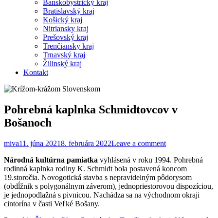
Banskobystrický kraj
Bratislavský kraj
Košický kraj
Nitriansky kraj
Prešovský kraj
Trenčiansky kraj
Trnavský kraj
Žilinský kraj
Kontakt
Pohrebná kaplnka Schmidtovcov v
Bošanoch
miva
11. júna 2021
8. februára 2022
Leave a comment
Národná kultúrna pamiatka
vyhlásená v roku 1994. Pohrebná
rodinná kaplnka rodiny K. Schmidt bola postavená koncom
19.storočia. Novogotická stavba s nepravidelným pôdorysom
(obdĺžnik s polygonálnym záverom), jednopriestorovou dispozíciou,
je jednopodlažná s pivnicou. Nachádza sa na východnom okraji
cintorína v časti Veľké Bošany.