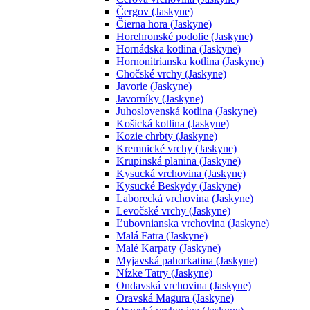
Čergov (Jaskyne)
Čierna hora (Jaskyne)
Horehronské podolie (Jaskyne)
Hornádska kotlina (Jaskyne)
Hornonitrianska kotlina (Jaskyne)
Chočské vrchy (Jaskyne)
Javorie (Jaskyne)
Javorníky (Jaskyne)
Juhoslovenská kotlina (Jaskyne)
Košická kotlina (Jaskyne)
Kozie chrbty (Jaskyne)
Kremnické vrchy (Jaskyne)
Krupinská planina (Jaskyne)
Kysucká vrchovina (Jaskyne)
Kysucké Beskydy (Jaskyne)
Laborecká vrchovina (Jaskyne)
Levočské vrchy (Jaskyne)
Ľubovnianska vrchovina (Jaskyne)
Malá Fatra (Jaskyne)
Malé Karpaty (Jaskyne)
Myjavská pahorkatina (Jaskyne)
Nízke Tatry (Jaskyne)
Ondavská vrchovina (Jaskyne)
Oravská Magura (Jaskyne)