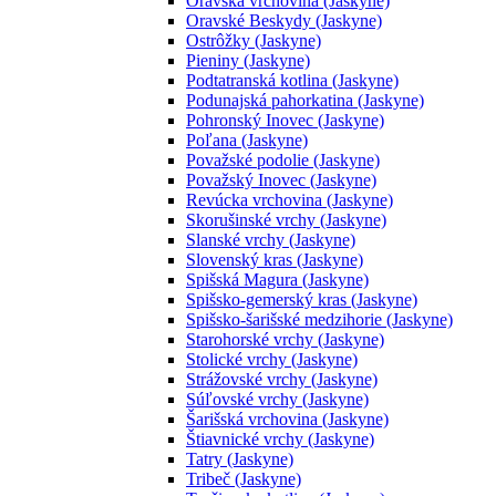
Oravská vrchovina (Jaskyne)
Oravské Beskydy (Jaskyne)
Ostrôžky (Jaskyne)
Pieniny (Jaskyne)
Podtatranská kotlina (Jaskyne)
Podunajská pahorkatina (Jaskyne)
Pohronský Inovec (Jaskyne)
Poľana (Jaskyne)
Považské podolie (Jaskyne)
Považský Inovec (Jaskyne)
Revúcka vrchovina (Jaskyne)
Skorušinské vrchy (Jaskyne)
Slanské vrchy (Jaskyne)
Slovenský kras (Jaskyne)
Spišská Magura (Jaskyne)
Spišsko-gemerský kras (Jaskyne)
Spišsko-šarišské medzihorie (Jaskyne)
Starohorské vrchy (Jaskyne)
Stolické vrchy (Jaskyne)
Strážovské vrchy (Jaskyne)
Súľovské vrchy (Jaskyne)
Šarišská vrchovina (Jaskyne)
Štiavnické vrchy (Jaskyne)
Tatry (Jaskyne)
Tribeč (Jaskyne)