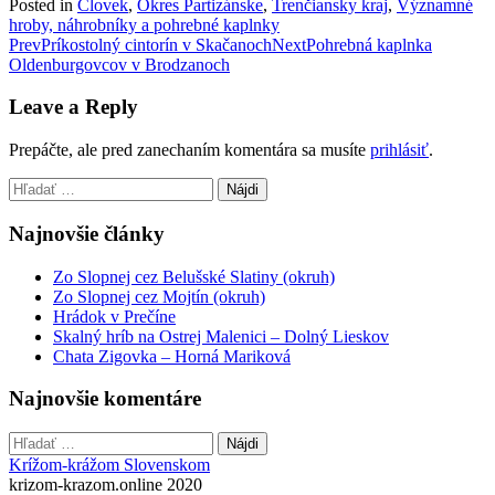
Posted in
Človek
,
Okres Partizánske
,
Trenčiansky kraj
,
Významné
hroby, náhrobníky a pohrebné kaplnky
Post
Prev
Príkostolný cintorín v Skačanoch
Next
Pohrebná kaplnka
Oldenburgovcov v Brodzanoch
navigation
Leave a Reply
Prepáčte, ale pred zanechaním komentára sa musíte
prihlásiť
.
Hľadať:
Najnovšie články
Zo Slopnej cez Belušské Slatiny (okruh)
Zo Slopnej cez Mojtín (okruh)
Hrádok v Prečíne
Skalný hríb na Ostrej Malenici – Dolný Lieskov
Chata Zigovka – Horná Mariková
Najnovšie komentáre
Hľadať:
Krížom-krážom Slovenskom
krizom-krazom.online 2020