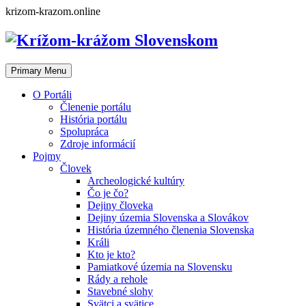
Skip
krizom-krazom.online
to
content
Primary Menu
O Portáli
Členenie portálu
História portálu
Spolupráca
Zdroje informácií
Pojmy
Človek
Archeologické kultúry
Čo je čo?
Dejiny človeka
Dejiny územia Slovenska a Slovákov
História územného členenia Slovenska
Králi
Kto je kto?
Pamiatkové územia na Slovensku
Rády a rehole
Stavebné slohy
Svätci a svätice