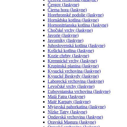
Čergov (Jaskyne)
Čierna hora (Jaskyne)
Horehronské podolie (Jaskyne)
Hornádska kotlina (Jaskyne)
Hornonitrianska kotlina (Jaskyne)
Chočské vrchy (Jaskyne)
Javorie (Jaskyne)
Javorníky (Jaskyne)
Juhoslovenská kotlina (Jaskyne)
Košická kotlina (Jaskyne)
Kozie chrbty (Jaskyne)
Kremnické vrchy (Jaskyne)
Krupinská planina (Jaskyne)
Kysucká vrchovina (Jaskyne)
Kysucké Beskydy (Jaskyne)
Laborecká vrchovina (Jaskyne)
Levočské vrchy (Jaskyne)
Ľubovnianska vrchovina (Jaskyne)
Malá Fatra (Jaskyne)
Malé Karpaty (Jaskyne)
Myjavská pahorkatina (Jaskyne)
Nízke Tatry (Jaskyne)
Ondavská vrchovina (Jaskyne)
Oravská Magura (Jaskyne)