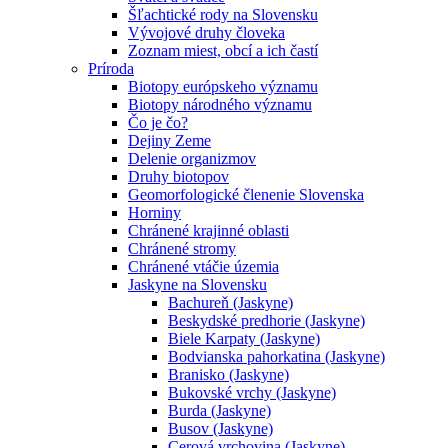
Šľachtické rody na Slovensku
Vývojové druhy človeka
Zoznam miest, obcí a ich častí
Príroda
Biotopy európskeho významu
Biotopy národného významu
Čo je čo?
Dejiny Zeme
Delenie organizmov
Druhy biotopov
Geomorfologické členenie Slovenska
Horniny
Chránené krajinné oblasti
Chránené stromy
Chránené vtáčie územia
Jaskyne na Slovensku
Bachureň (Jaskyne)
Beskydské predhorie (Jaskyne)
Biele Karpaty (Jaskyne)
Bodvianska pahorkatina (Jaskyne)
Branisko (Jaskyne)
Bukovské vrchy (Jaskyne)
Burda (Jaskyne)
Busov (Jaskyne)
Cerová vrchovina (Jaskyne)