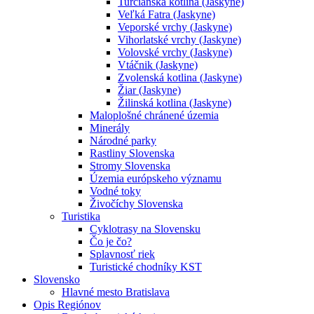
Turčianska kotlina (Jaskyne)
Veľká Fatra (Jaskyne)
Veporské vrchy (Jaskyne)
Vihorlatské vrchy (Jaskyne)
Volovské vrchy (Jaskyne)
Vtáčnik (Jaskyne)
Zvolenská kotlina (Jaskyne)
Žiar (Jaskyne)
Žilinská kotlina (Jaskyne)
Maloplošné chránené územia
Minerály
Národné parky
Rastliny Slovenska
Stromy Slovenska
Územia európskeho významu
Vodné toky
Živočíchy Slovenska
Turistika
Cyklotrasy na Slovensku
Čo je čo?
Splavnosť riek
Turistické chodníky KST
Slovensko
Hlavné mesto Bratislava
Opis Regiónov