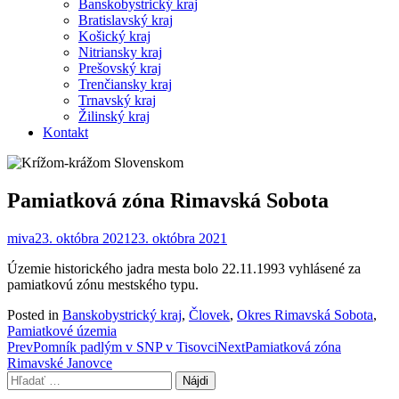
Banskobystrický kraj
Bratislavský kraj
Košický kraj
Nitriansky kraj
Prešovský kraj
Trenčiansky kraj
Trnavský kraj
Žilinský kraj
Kontakt
Pamiatková zóna Rimavská Sobota
miva
23. októbra 2021
23. októbra 2021
Územie historického jadra mesta bolo 22.11.1993 vyhlásené za
pamiatkovú zónu mestského typu.
Posted in
Banskobystrický kraj
,
Človek
,
Okres Rimavská Sobota
,
Pamiatkové územia
Post
Prev
Pomník padlým v SNP v Tisovci
Next
Pamiatková zóna
Rimavské Janovce
navigation
Hľadať: