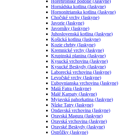
Horehronské podolie (Jaskyne)
Hornádska kotlina (Jaskyne)
Hornonitrianska kotlina (Jaskyne)
Chočské vrchy (Jaskyne)
Javorie (Jaskyne)
Javorníky (Jaskyne)
Juhoslovenská kotlina (Jaskyne)
Košická kotlina (Jaskyne)
Kozie chrbty (Jaskyne)
Kremnické vrchy (Jaskyne)
Krupinská planina (Jaskyne)
Kysucká vrchovina (Jaskyne)
Kysucké Beskydy (Jaskyne)
Laborecká vrchovina (Jaskyne)
Levočské vrchy (Jaskyne)
Ľubovnianska vrchovina (Jaskyne)
Malá Fatra (Jaskyne)
Malé Karpaty (Jaskyne)
Myjavská pahorkatina (Jaskyne)
Nízke Tatry (Jaskyne)
Ondavská vrchovina (Jaskyne)
Oravská Magura (Jaskyne)
Oravská vrchovina (Jaskyne)
Oravské Beskydy (Jaskyne)
Ostrôžky (Jaskyne)