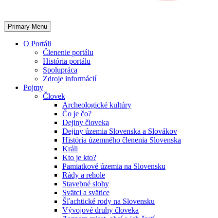
Primary Menu
O Portáli
Členenie portálu
História portálu
Spolupráca
Zdroje informácií
Pojmy
Človek
Archeologické kultúry
Čo je čo?
Dejiny človeka
Dejiny územia Slovenska a Slovákov
História územného členenia Slovenska
Králi
Kto je kto?
Pamiatkové územia na Slovensku
Rády a rehole
Stavebné slohy
Svätci a svätice
Šľachtické rody na Slovensku
Vývojové druhy človeka