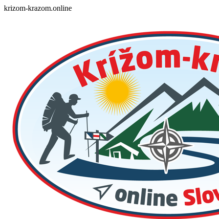
Skip
krizom-krazom.online
to
content