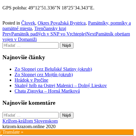
GPS poloha: 49°12’51.336″N 18°25’34.343″E.
Posted in
Človek
,
Okres Považská Bystrica
,
Pamätníky, pomníky a
pamätné miesta
,
Trenčiansky kraj
Post
Prev
Pamätník padlých v SNP vo Vrchteplej
Next
Pamätník obetiam
vojen v Domaniži
navigation
Hľadať:
Najnovšie články
Zo Slopnej cez Belušské Slatiny (okruh)
Zo Slopnej cez Mojtín (okruh)
Hrádok v Prečíne
Skalný hríb na Ostrej Malenici – Dolný Lieskov
Chata Zigovka – Horná Mariková
Najnovšie komentáre
Hľadať:
Krížom-krážom Slovenskom
krizom-krazom.online 2020
/ Translate »