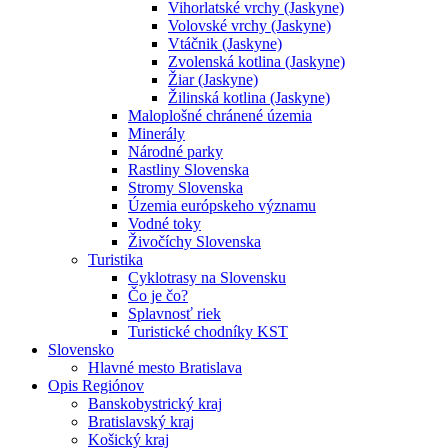
Vihorlatské vrchy (Jaskyne)
Volovské vrchy (Jaskyne)
Vtáčnik (Jaskyne)
Zvolenská kotlina (Jaskyne)
Žiar (Jaskyne)
Žilinská kotlina (Jaskyne)
Maloplošné chránené územia
Minerály
Národné parky
Rastliny Slovenska
Stromy Slovenska
Územia európskeho významu
Vodné toky
Živočíchy Slovenska
Turistika
Cyklotrasy na Slovensku
Čo je čo?
Splavnosť riek
Turistické chodníky KST
Slovensko
Hlavné mesto Bratislava
Opis Regiónov
Banskobystrický kraj
Bratislavský kraj
Košický kraj