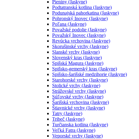
Pieniny (Jaskyne)
Podtatranská kotlina (Jaskyne)
Podunajská pahorkatina (Jaskyne)
Pohronský Inovec (Jaskyne)
Poľana (Jaskyne)
Považské podolie (Jaskyne)
Považský Inovec (Jaskyne)
Revúcka vrchovina (Jaskyne)
Skorušinské vrchy (Jaskyne)
Slanské vrchy (Jaskyne)
Slovenský kras (Jaskyne)
Spišská Magura (Jaskyne)
Spišsko-gemerský kras (Jaskyne)
Spišsko-šarišské medzihorie (Jaskyne)
Starohorské vrchy (Jaskyne)
Stolické vrchy (Jaskyne)
Strážovské vrchy (Jaskyne)
Súľovské vrchy (Jaskyne)
Šarišská vrchovina (Jaskyne)
Štiavnické vrchy (Jaskyne)
Tatry (Jaskyne)
Tribeč (Jaskyne)
Turčianska kotlina (Jaskyne)
Veľká Fatra (Jaskyne)
Veporské vrchy (Jaskyne)