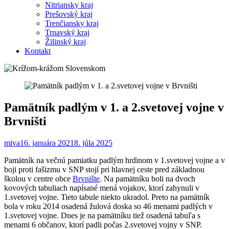
Nitriansky kraj
Prešovský kraj
Trenčiansky kraj
Trnavský kraj
Žilinský kraj
Kontakt
Pamätník padlým v 1. a 2.svetovej vojne v
Brvništi
miva
16. januára 2021
8. júla 2025
Pamätník na večnú pamiatku padlým hrdinom v 1.svetovej vojne a v
boji proti fašizmu v SNP stojí pri hlavnej ceste pred základnou
školou v centre obce
Brvnište
. Na pamätníku boli na dvoch
kovových tabuliach napísané mená vojakov, ktorí zahynuli v
1.svetovej vojne. Tieto tabule niekto ukradol. Preto na pamätník
bola v roku 2014 osadená žulová doska so 46 menami padlých v
1.svetovej vojne. Dnes je na pamätníku tiež osadená tabuľa s
menami 6 občanov, ktorí padli počas 2.svetovej vojny v SNP.