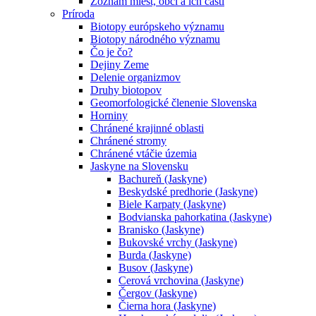
Zoznam miest, obcí a ich častí
Príroda
Biotopy európskeho významu
Biotopy národného významu
Čo je čo?
Dejiny Zeme
Delenie organizmov
Druhy biotopov
Geomorfologické členenie Slovenska
Horniny
Chránené krajinné oblasti
Chránené stromy
Chránené vtáčie územia
Jaskyne na Slovensku
Bachureň (Jaskyne)
Beskydské predhorie (Jaskyne)
Biele Karpaty (Jaskyne)
Bodvianska pahorkatina (Jaskyne)
Branisko (Jaskyne)
Bukovské vrchy (Jaskyne)
Burda (Jaskyne)
Busov (Jaskyne)
Cerová vrchovina (Jaskyne)
Čergov (Jaskyne)
Čierna hora (Jaskyne)