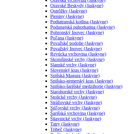
Oravská vrchovina (Jaskyne)
Oravské Beskydy (Jaskyne)
Ostrôžky (Jaskyne)
Pieniny (Jaskyne)
Podtatranská kotlina (Jaskyne)
Podunajská pahorkatina (Jaskyne)
Pohronský Inovec (Jaskyne)
Poľana (Jaskyne)
Považské podolie (Jaskyne)
Považský Inovec (Jaskyne)
Revúcka vrchovina (Jaskyne)
Skorušinské vrchy (Jaskyne)
Slanské vrchy (Jaskyne)
Slovenský kras (Jaskyne)
Spišská Magura (Jaskyne)
Spišsko-gemerský kras (Jaskyne)
Spišsko-šarišské medzihorie (Jaskyne)
Starohorské vrchy (Jaskyne)
Stolické vrchy (Jaskyne)
Strážovské vrchy (Jaskyne)
Súľovské vrchy (Jaskyne)
Šarišská vrchovina (Jaskyne)
Štiavnické vrchy (Jaskyne)
Tatry (Jaskyne)
Tribeč (Jaskyne)