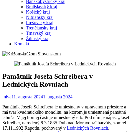
Banskobystrický kraj
Bratislavský kraj
Košický kraj
Nitriansky kraj
Prešovský kraj
Trenčiansky kraj
Trnavský kraj
Žilinský kraj
Kontakt
Pamätník Josefa Schreibera v
Lednických Rovniach
miva1
1. augusta 2024
1. augusta 2024
Pamätník Josefa Schreibera je umiestnený v upravenom priestore a
má tvar kvadratického monolitu, na ktorom je umiestnená pamätná
tabuľa. V jej hornej časti je umiestnený erb. Pod ním je nápis: „Josef
Schreiber, narodený 8.3.1835 Dub nad Moravou-Charváty, zomrel
17.11.1902 Rapotín, pochovaný v
Lednických Rovniach
.