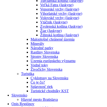
Turčianska kotlina (Jaskyne)
Veľká Fatra (Jaskyne)
Veporské vrchy (Jaskyne)
Vihorlatské vrchy (Jaskyne)
Volovské vrchy (Jaskyne)
Vtáčnik (Jaskyne)
Zvolenská kotlina (Jaskyne)
Žiar (Jaskyne)
Žilinská kotlina (Jaskyne)
Maloplošné chránené územia
Minerály
Národné parky
Rastliny Slovenska
Stromy Slovenska
Územia európskeho významu
Vodné toky
Živočíchy Slovenska
Turistika
Cyklotrasy na Slovensku
Čo je čo?
Splavnosť riek
Turistické chodníky KST
Slovensko
Hlavné mesto Bratislava
Opis Regiónov