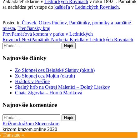
Zakladateľ sklárne v
Lednických Rovniach
v roku 1892″. Pamätník
sa nachádza pri vstupe do
kaštieľa
v
Lednických Rovniach
.
Posted in
Človek
,
Okres Púchov
,
Pamätníky, pomníky a pamätné
miesta
,
Trenčiansky kraj
Post
Prev
Pamäťová komora v parku v Lednických
Rovniach
Next
Pamätník Norberta Kreidla v Lednických Rovniach
navigation
Hľadať:
Najnovšie články
Zo Slopnej cez Belušské Slatiny (okruh)
Zo Slopnej cez Mojtín (okruh)
Hrádok v Prečíne
Skalný hríb na Ostrej Malenici – Dolný Lieskov
Chata Zigovka – Horná Mariková
Najnovšie komentáre
Hľadať:
Krížom-krážom Slovenskom
krizom-krazom.online 2020
/ Translate »