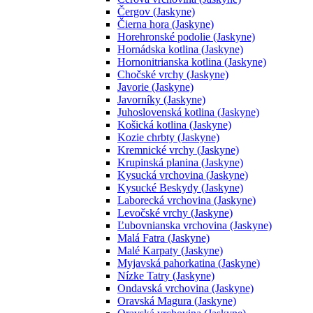
Čergov (Jaskyne)
Čierna hora (Jaskyne)
Horehronské podolie (Jaskyne)
Hornádska kotlina (Jaskyne)
Hornonitrianska kotlina (Jaskyne)
Chočské vrchy (Jaskyne)
Javorie (Jaskyne)
Javorníky (Jaskyne)
Juhoslovenská kotlina (Jaskyne)
Košická kotlina (Jaskyne)
Kozie chrbty (Jaskyne)
Kremnické vrchy (Jaskyne)
Krupinská planina (Jaskyne)
Kysucká vrchovina (Jaskyne)
Kysucké Beskydy (Jaskyne)
Laborecká vrchovina (Jaskyne)
Levočské vrchy (Jaskyne)
Ľubovnianska vrchovina (Jaskyne)
Malá Fatra (Jaskyne)
Malé Karpaty (Jaskyne)
Myjavská pahorkatina (Jaskyne)
Nízke Tatry (Jaskyne)
Ondavská vrchovina (Jaskyne)
Oravská Magura (Jaskyne)