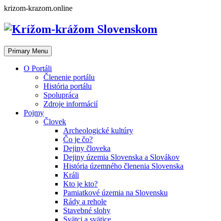
Skip
krizom-krazom.online
to
content
Primary Menu
O Portáli
Členenie portálu
História portálu
Spolupráca
Zdroje informácií
Pojmy
Človek
Archeologické kultúry
Čo je čo?
Dejiny človeka
Dejiny územia Slovenska a Slovákov
História územného členenia Slovenska
Králi
Kto je kto?
Pamiatkové územia na Slovensku
Rády a rehole
Stavebné slohy
Svätci a svätice