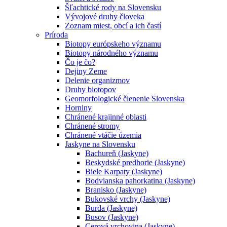
Šľachtické rody na Slovensku
Vývojové druhy človeka
Zoznam miest, obcí a ich častí
Príroda
Biotopy európskeho významu
Biotopy národného významu
Čo je čo?
Dejiny Zeme
Delenie organizmov
Druhy biotopov
Geomorfologické členenie Slovenska
Horniny
Chránené krajinné oblasti
Chránené stromy
Chránené vtáčie územia
Jaskyne na Slovensku
Bachureň (Jaskyne)
Beskydské predhorie (Jaskyne)
Biele Karpaty (Jaskyne)
Bodvianska pahorkatina (Jaskyne)
Branisko (Jaskyne)
Bukovské vrchy (Jaskyne)
Burda (Jaskyne)
Busov (Jaskyne)
Cerová vrchovina (Jaskyne)