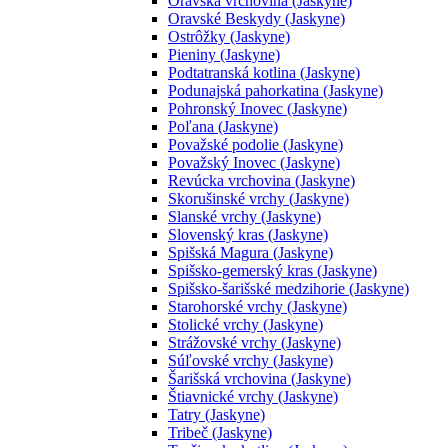
Oravská vrchovina (Jaskyne)
Oravské Beskydy (Jaskyne)
Ostrôžky (Jaskyne)
Pieniny (Jaskyne)
Podtatranská kotlina (Jaskyne)
Podunajská pahorkatina (Jaskyne)
Pohronský Inovec (Jaskyne)
Poľana (Jaskyne)
Považské podolie (Jaskyne)
Považský Inovec (Jaskyne)
Revúcka vrchovina (Jaskyne)
Skorušinské vrchy (Jaskyne)
Slanské vrchy (Jaskyne)
Slovenský kras (Jaskyne)
Spišská Magura (Jaskyne)
Spišsko-gemerský kras (Jaskyne)
Spišsko-šarišské medzihorie (Jaskyne)
Starohorské vrchy (Jaskyne)
Stolické vrchy (Jaskyne)
Strážovské vrchy (Jaskyne)
Súľovské vrchy (Jaskyne)
Šarišská vrchovina (Jaskyne)
Štiavnické vrchy (Jaskyne)
Tatry (Jaskyne)
Tribeč (Jaskyne)