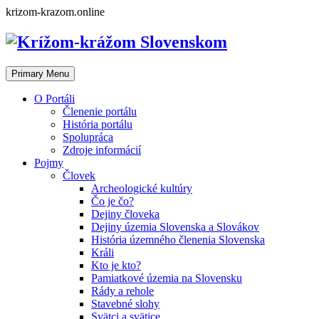
Skip
krizom-krazom.online
to
content
Primary Menu
O Portáli
Členenie portálu
História portálu
Spolupráca
Zdroje informácií
Pojmy
Človek
Archeologické kultúry
Čo je čo?
Dejiny človeka
Dejiny územia Slovenska a Slovákov
História územného členenia Slovenska
Králi
Kto je kto?
Pamiatkové územia na Slovensku
Rády a rehole
Stavebné slohy
Svätci a svätice