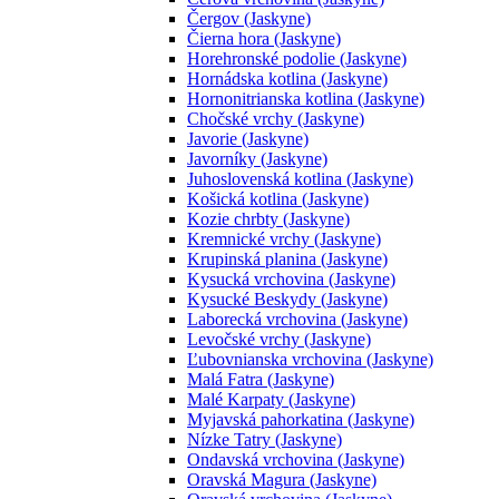
Čergov (Jaskyne)
Čierna hora (Jaskyne)
Horehronské podolie (Jaskyne)
Hornádska kotlina (Jaskyne)
Hornonitrianska kotlina (Jaskyne)
Chočské vrchy (Jaskyne)
Javorie (Jaskyne)
Javorníky (Jaskyne)
Juhoslovenská kotlina (Jaskyne)
Košická kotlina (Jaskyne)
Kozie chrbty (Jaskyne)
Kremnické vrchy (Jaskyne)
Krupinská planina (Jaskyne)
Kysucká vrchovina (Jaskyne)
Kysucké Beskydy (Jaskyne)
Laborecká vrchovina (Jaskyne)
Levočské vrchy (Jaskyne)
Ľubovnianska vrchovina (Jaskyne)
Malá Fatra (Jaskyne)
Malé Karpaty (Jaskyne)
Myjavská pahorkatina (Jaskyne)
Nízke Tatry (Jaskyne)
Ondavská vrchovina (Jaskyne)
Oravská Magura (Jaskyne)