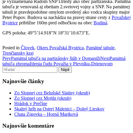
je vyznamenaná Radom SNP I.triedy ako obec partizánska. Pamätná
tabuľa je venovaná aj obetiam 2.svetovej vojny a SNP. Na pamätnej
tabuli je pravdepodobne omylom uvedený ako vodca skupiny major
Peter Popov. Budova sa nachádza na pravej strane cesty z
Považskej
Bystrice
približne 160m pred odbočkou na obec
Bodiná
.
GPS poloha: 49°5’14.918″N 18°31’10.673″E.
Posted in
Človek
,
Okres Považská Bystrica
,
Pamätné tabule
,
Trenčiansky kraj
Post
Prev
Pamätná tabuľa na partizánsky štáb v Domaniži
Next
Pamätná
tabuľa zhromaždenia ľudu Považia v Plevníku-Drienovom
navigation
Hľadať:
Najnovšie články
Zo Slopnej cez Belušské Slatiny (okruh)
Zo Slopnej cez Mojtín (okruh)
Hrádok v Prečíne
Skalný hríb na Ostrej Malenici – Dolný Lieskov
Chata Zigovka – Horná Mariková
Najnovšie komentáre