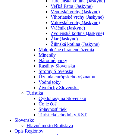
Turčianska kotlina (Jaskyne)
Veľká Fatra (Jaskyne)
Veporské vrchy (Jaskyne)
Vihorlatské vrchy (Jaskyne)
Volovské vrchy (Jaskyne)
Vtáčnik (Jaskyne)
Zvolenská kotlina (Jaskyne)
Žiar (Jaskyne)
Žilinská kotlina (Jaskyne)
Maloplošné chránené územia
Minerály
Národné parky
Rastliny Slovenska
Stromy Slovenska
Územia európskeho významu
Vodné toky
Živočíchy Slovenska
Turistika
Cyklotrasy na Slovensku
Čo je čo?
Splavnosť riek
Turistické chodníky KST
Slovensko
Hlavné mesto Bratislava
Opis Regiónov