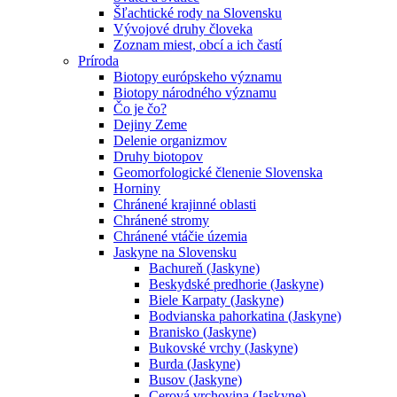
Šľachtické rody na Slovensku
Vývojové druhy človeka
Zoznam miest, obcí a ich častí
Príroda
Biotopy európskeho významu
Biotopy národného významu
Čo je čo?
Dejiny Zeme
Delenie organizmov
Druhy biotopov
Geomorfologické členenie Slovenska
Horniny
Chránené krajinné oblasti
Chránené stromy
Chránené vtáčie územia
Jaskyne na Slovensku
Bachureň (Jaskyne)
Beskydské predhorie (Jaskyne)
Biele Karpaty (Jaskyne)
Bodvianska pahorkatina (Jaskyne)
Branisko (Jaskyne)
Bukovské vrchy (Jaskyne)
Burda (Jaskyne)
Busov (Jaskyne)
Cerová vrchovina (Jaskyne)