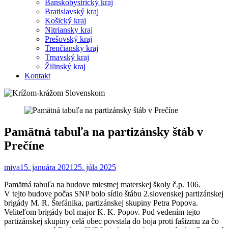
Banskobystrický kraj
Bratislavský kraj
Košický kraj
Nitriansky kraj
Prešovský kraj
Trenčiansky kraj
Trnavský kraj
Žilinský kraj
Kontakt
Pamätná tabuľa na partizánsky štáb v
Prečíne
miva
15. januára 2021
25. júla 2025
Pamätná tabuľa na budove miestnej materskej školy č.p. 106.
V tejto budove počas SNP bolo sídlo štábu 2.slovenskej partizánskej
brigády M. R. Štefánika, partizánskej skupiny Petra Popova.
Veliteľom brigády bol major K. K. Popov. Pod vedením tejto
partizánskej skupiny celá obec povstala do boja proti fašizmu za čo