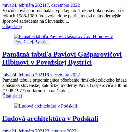
miva
24. februára 2021
17. decembra 2022
Viacúčelová športová hala atypickej konštrukcie bola postavená v
rokoch 1988-1989. Vo svojej dobe patrila medzi najmodernejšie
športové zariadenia na Slovensku....
Čítaj ďalej
Pamätná tabuľa Pavlovi Gašparovičovi
Hlbinovi v Považskej Bystrici
miva
24. februára 2021
16. decembra 2022
Pamätná tabuľa pripomínajúca pôsobenie rímskokatolíckeho kňaza
a básnika slovenskej katolíckej moderny Pavla Gašparoviča Hlbinu
(1908-1977) vo farnosti a na škole...
Čítaj ďalej
Ľudová architektúra v Podskalí
miva
24. februára 2021
23. augusta 2022