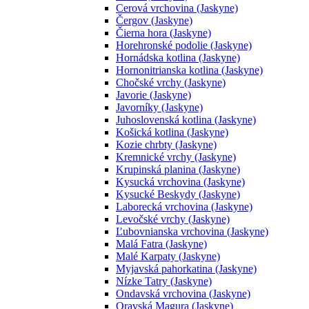
Cerová vrchovina (Jaskyne)
Čergov (Jaskyne)
Čierna hora (Jaskyne)
Horehronské podolie (Jaskyne)
Hornádska kotlina (Jaskyne)
Hornonitrianska kotlina (Jaskyne)
Chočské vrchy (Jaskyne)
Javorie (Jaskyne)
Javorníky (Jaskyne)
Juhoslovenská kotlina (Jaskyne)
Košická kotlina (Jaskyne)
Kozie chrbty (Jaskyne)
Kremnické vrchy (Jaskyne)
Krupinská planina (Jaskyne)
Kysucká vrchovina (Jaskyne)
Kysucké Beskydy (Jaskyne)
Laborecká vrchovina (Jaskyne)
Levočské vrchy (Jaskyne)
Ľubovnianska vrchovina (Jaskyne)
Malá Fatra (Jaskyne)
Malé Karpaty (Jaskyne)
Myjavská pahorkatina (Jaskyne)
Nízke Tatry (Jaskyne)
Ondavská vrchovina (Jaskyne)
Oravská Magura (Jaskyne)