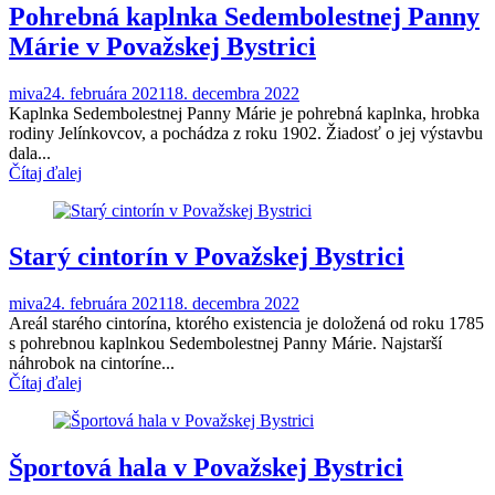
Pohrebná kaplnka Sedembolestnej Panny
Márie v Považskej Bystrici
miva
24. februára 2021
18. decembra 2022
Kaplnka Sedembolestnej Panny Márie je pohrebná kaplnka, hrobka
rodiny Jelínkovcov, a pochádza z roku 1902. Žiadosť o jej výstavbu
dala...
Čítaj ďalej
Starý cintorín v Považskej Bystrici
miva
24. februára 2021
18. decembra 2022
Areál starého cintorína, ktorého existencia je doložená od roku 1785
s pohrebnou kaplnkou Sedembolestnej Panny Márie. Najstarší
náhrobok na cintoríne...
Čítaj ďalej
Športová hala v Považskej Bystrici