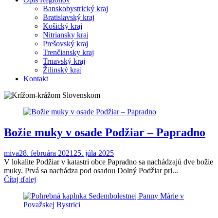
Banskobystrický kraj
Bratislavský kraj
Košický kraj
Nitriansky kraj
Prešovský kraj
Trenčiansky kraj
Trnavský kraj
Žilinský kraj
Kontakt
Božie muky v osade Podžiar – Papradno
miva
28. februára 2021
25. júla 2025
V lokalite Podžiar v katastri obce Papradno sa nachádzajú dve božie
muky. Prvá sa nachádza pod osadou Dolný Podžiar pri...
Čítaj ďalej