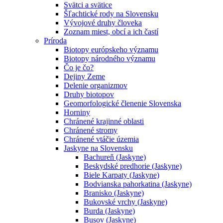
Svätci a svätice
Šľachtické rody na Slovensku
Vývojové druhy človeka
Zoznam miest, obcí a ich častí
Príroda
Biotopy európskeho významu
Biotopy národného významu
Čo je čo?
Dejiny Zeme
Delenie organizmov
Druhy biotopov
Geomorfologické členenie Slovenska
Horniny
Chránené krajinné oblasti
Chránené stromy
Chránené vtáčie územia
Jaskyne na Slovensku
Bachureň (Jaskyne)
Beskydské predhorie (Jaskyne)
Biele Karpaty (Jaskyne)
Bodvianska pahorkatina (Jaskyne)
Branisko (Jaskyne)
Bukovské vrchy (Jaskyne)
Burda (Jaskyne)
Busov (Jaskyne)