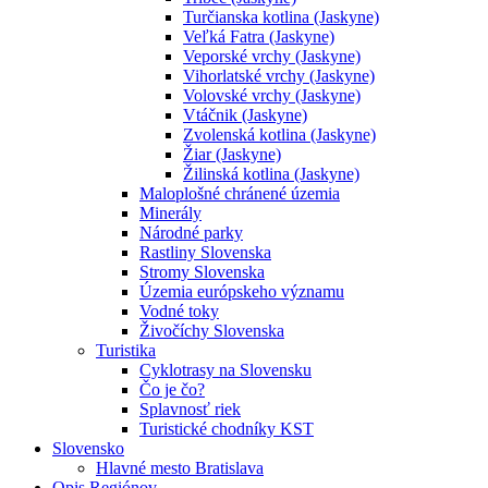
Turčianska kotlina (Jaskyne)
Veľká Fatra (Jaskyne)
Veporské vrchy (Jaskyne)
Vihorlatské vrchy (Jaskyne)
Volovské vrchy (Jaskyne)
Vtáčnik (Jaskyne)
Zvolenská kotlina (Jaskyne)
Žiar (Jaskyne)
Žilinská kotlina (Jaskyne)
Maloplošné chránené územia
Minerály
Národné parky
Rastliny Slovenska
Stromy Slovenska
Územia európskeho významu
Vodné toky
Živočíchy Slovenska
Turistika
Cyklotrasy na Slovensku
Čo je čo?
Splavnosť riek
Turistické chodníky KST
Slovensko
Hlavné mesto Bratislava
Opis Regiónov