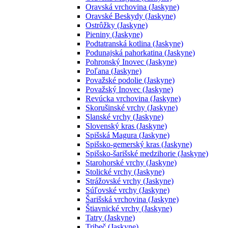
Oravská vrchovina (Jaskyne)
Oravské Beskydy (Jaskyne)
Ostrôžky (Jaskyne)
Pieniny (Jaskyne)
Podtatranská kotlina (Jaskyne)
Podunajská pahorkatina (Jaskyne)
Pohronský Inovec (Jaskyne)
Poľana (Jaskyne)
Považské podolie (Jaskyne)
Považský Inovec (Jaskyne)
Revúcka vrchovina (Jaskyne)
Skorušinské vrchy (Jaskyne)
Slanské vrchy (Jaskyne)
Slovenský kras (Jaskyne)
Spišská Magura (Jaskyne)
Spišsko-gemerský kras (Jaskyne)
Spišsko-šarišské medzihorie (Jaskyne)
Starohorské vrchy (Jaskyne)
Stolické vrchy (Jaskyne)
Strážovské vrchy (Jaskyne)
Súľovské vrchy (Jaskyne)
Šarišská vrchovina (Jaskyne)
Štiavnické vrchy (Jaskyne)
Tatry (Jaskyne)
Tribeč (Jaskyne)