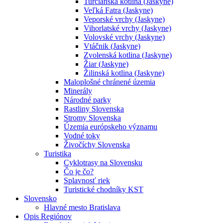
Turčianska kotlina (Jaskyne)
Veľká Fatra (Jaskyne)
Veporské vrchy (Jaskyne)
Vihorlatské vrchy (Jaskyne)
Volovské vrchy (Jaskyne)
Vtáčnik (Jaskyne)
Zvolenská kotlina (Jaskyne)
Žiar (Jaskyne)
Žilinská kotlina (Jaskyne)
Maloplošné chránené územia
Minerály
Národné parky
Rastliny Slovenska
Stromy Slovenska
Územia európskeho významu
Vodné toky
Živočíchy Slovenska
Turistika
Cyklotrasy na Slovensku
Čo je čo?
Splavnosť riek
Turistické chodníky KST
Slovensko
Hlavné mesto Bratislava
Opis Regiónov