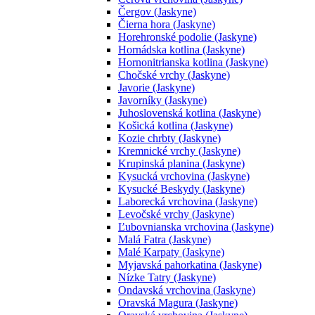
Čergov (Jaskyne)
Čierna hora (Jaskyne)
Horehronské podolie (Jaskyne)
Hornádska kotlina (Jaskyne)
Hornonitrianska kotlina (Jaskyne)
Chočské vrchy (Jaskyne)
Javorie (Jaskyne)
Javorníky (Jaskyne)
Juhoslovenská kotlina (Jaskyne)
Košická kotlina (Jaskyne)
Kozie chrbty (Jaskyne)
Kremnické vrchy (Jaskyne)
Krupinská planina (Jaskyne)
Kysucká vrchovina (Jaskyne)
Kysucké Beskydy (Jaskyne)
Laborecká vrchovina (Jaskyne)
Levočské vrchy (Jaskyne)
Ľubovnianska vrchovina (Jaskyne)
Malá Fatra (Jaskyne)
Malé Karpaty (Jaskyne)
Myjavská pahorkatina (Jaskyne)
Nízke Tatry (Jaskyne)
Ondavská vrchovina (Jaskyne)
Oravská Magura (Jaskyne)