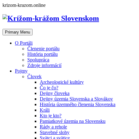
Skip
krizom-krazom.online
to
content
Primary Menu
O Portáli
Členenie portálu
História portálu
Spolupráca
Zdroje informácií
Pojmy
Človek
Archeologické kultúry
Čo je čo?
Dejiny človeka
Dejiny územia Slovenska a Slovákov
História územného členenia Slovenska
Králi
Kto je kto?
Pamiatkové územia na Slovensku
Rády a rehole
Stavebné slohy
Svätci a svätice