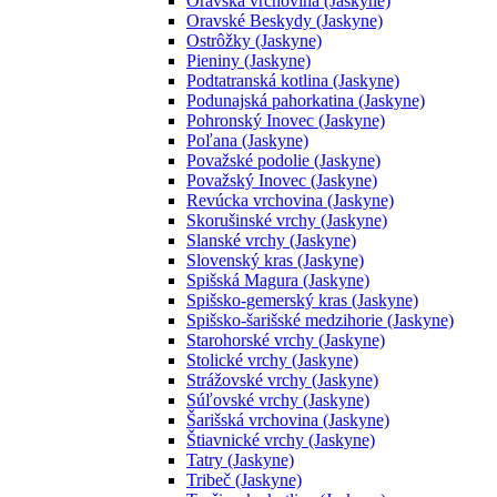
Oravská vrchovina (Jaskyne)
Oravské Beskydy (Jaskyne)
Ostrôžky (Jaskyne)
Pieniny (Jaskyne)
Podtatranská kotlina (Jaskyne)
Podunajská pahorkatina (Jaskyne)
Pohronský Inovec (Jaskyne)
Poľana (Jaskyne)
Považské podolie (Jaskyne)
Považský Inovec (Jaskyne)
Revúcka vrchovina (Jaskyne)
Skorušinské vrchy (Jaskyne)
Slanské vrchy (Jaskyne)
Slovenský kras (Jaskyne)
Spišská Magura (Jaskyne)
Spišsko-gemerský kras (Jaskyne)
Spišsko-šarišské medzihorie (Jaskyne)
Starohorské vrchy (Jaskyne)
Stolické vrchy (Jaskyne)
Strážovské vrchy (Jaskyne)
Súľovské vrchy (Jaskyne)
Šarišská vrchovina (Jaskyne)
Štiavnické vrchy (Jaskyne)
Tatry (Jaskyne)
Tribeč (Jaskyne)