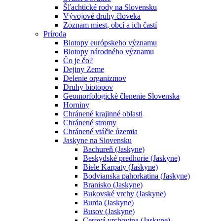
Šľachtické rody na Slovensku
Vývojové druhy človeka
Zoznam miest, obcí a ich častí
Príroda
Biotopy európskeho významu
Biotopy národného významu
Čo je čo?
Dejiny Zeme
Delenie organizmov
Druhy biotopov
Geomorfologické členenie Slovenska
Horniny
Chránené krajinné oblasti
Chránené stromy
Chránené vtáčie územia
Jaskyne na Slovensku
Bachureň (Jaskyne)
Beskydské predhorie (Jaskyne)
Biele Karpaty (Jaskyne)
Bodvianska pahorkatina (Jaskyne)
Branisko (Jaskyne)
Bukovské vrchy (Jaskyne)
Burda (Jaskyne)
Busov (Jaskyne)
Cerová vrchovina (Jaskyne)