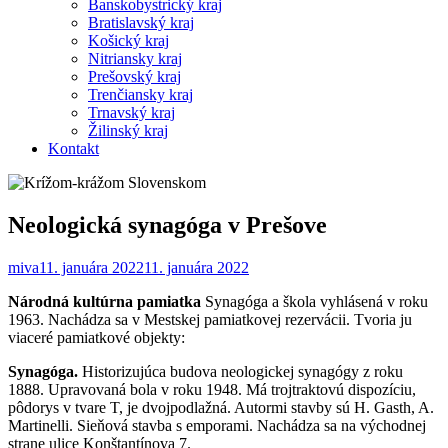
Banskobystrický kraj
Bratislavský kraj
Košický kraj
Nitriansky kraj
Prešovský kraj
Trenčiansky kraj
Trnavský kraj
Žilinský kraj
Kontakt
Neologická synagóga v Prešove
miva
11. januára 2022
11. januára 2022
Národná kultúrna pamiatka
Synagóga a škola vyhlásená v roku
1963. Nachádza sa v Mestskej pamiatkovej rezervácii. Tvoria ju
viaceré pamiatkové objekty:
Synagóga.
Historizujúca budova neologickej synagógy z roku
1888. Upravovaná bola v roku 1948. Má trojtraktovú dispozíciu,
pôdorys v tvare T, je dvojpodlažná. Autormi stavby sú H. Gasth, A.
Martinelli. Sieňová stavba s emporami. Nachádza sa na východnej
strane ulice Konštantínova 7.