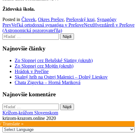
Židovská škola.
Posted in
Človek
,
Okres Prešov
,
Prešovský kraj
,
Synagógy
Post
Prev
Veľká ortodoxná synagóga v Prešove
Next
Hvezdáreň v Prešove
(Astronomická pozorovateľňa)
navigation
Hľadať:
Najnovšie články
Zo Slopnej cez Belušské Slatiny (okruh)
Zo Slopnej cez Mojtín (okruh)
Hrádok v Prečíne
Skalný hríb na Ostrej Malenici – Dolný Lieskov
Chata Zigovka – Horná Mariková
Najnovšie komentáre
Hľadať:
Krížom-krážom Slovenskom
krizom-krazom.online 2020
/ Translate »