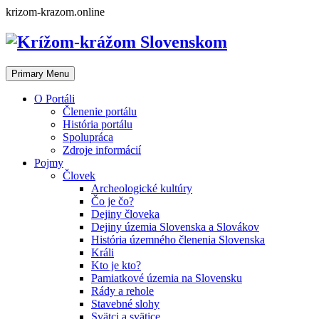
Skip
krizom-krazom.online
to
content
Primary Menu
O Portáli
Členenie portálu
História portálu
Spolupráca
Zdroje informácií
Pojmy
Človek
Archeologické kultúry
Čo je čo?
Dejiny človeka
Dejiny územia Slovenska a Slovákov
História územného členenia Slovenska
Králi
Kto je kto?
Pamiatkové územia na Slovensku
Rády a rehole
Stavebné slohy
Svätci a svätice