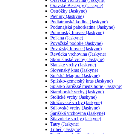
Oravská vrchovina (Jaskyne)
Oravské Beskydy (Jaskyne)
Ostrôžky (Jaskyne)
Pieniny (Jaskyne)
Podtatranská kotlina (Jaskyne)
Podunajská pahorkatina (Jaskyne)
Pohronský Inovec (Jaskyne)
Poľana (Jaskyne)
Považské podolie (Jaskyne)
Považský Inovec (Jaskyne)
Revúcka vrchovina (Jaskyne)
Skorušinské vrchy (Jaskyne)
Slanské vrchy (Jaskyne)
Slovenský kras (Jaskyne)
Spišská Magura (Jaskyne)
Spišsko-gemerský kras (Jaskyne)
Spišsko-šarišské medzihorie (Jaskyne)
Starohorské vrchy (Jaskyne)
Stolické vrchy (Jaskyne)
Strážovské vrchy (Jaskyne)
Súľovské vrchy (Jaskyne)
Šarišská vrchovina (Jaskyne)
Štiavnické vrchy (Jaskyne)
Tatry (Jaskyne)
Tribeč (Jaskyne)