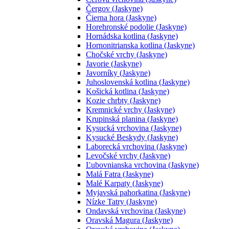
Čergov (Jaskyne)
Čierna hora (Jaskyne)
Horehronské podolie (Jaskyne)
Hornádska kotlina (Jaskyne)
Hornonitrianska kotlina (Jaskyne)
Chočské vrchy (Jaskyne)
Javorie (Jaskyne)
Javorníky (Jaskyne)
Juhoslovenská kotlina (Jaskyne)
Košická kotlina (Jaskyne)
Kozie chrbty (Jaskyne)
Kremnické vrchy (Jaskyne)
Krupinská planina (Jaskyne)
Kysucká vrchovina (Jaskyne)
Kysucké Beskydy (Jaskyne)
Laborecká vrchovina (Jaskyne)
Levočské vrchy (Jaskyne)
Ľubovnianska vrchovina (Jaskyne)
Malá Fatra (Jaskyne)
Malé Karpaty (Jaskyne)
Myjavská pahorkatina (Jaskyne)
Nízke Tatry (Jaskyne)
Ondavská vrchovina (Jaskyne)
Oravská Magura (Jaskyne)