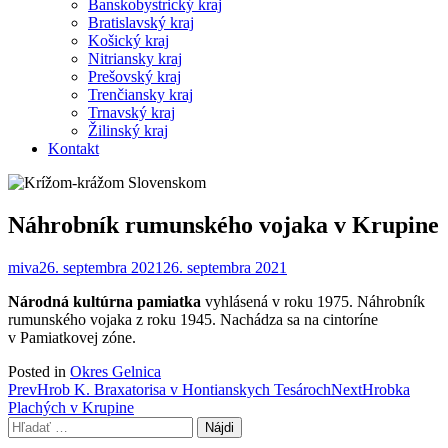
Banskobystrický kraj
Bratislavský kraj
Košický kraj
Nitriansky kraj
Prešovský kraj
Trenčiansky kraj
Trnavský kraj
Žilinský kraj
Kontakt
Náhrobník rumunského vojaka v Krupine
miva
26. septembra 2021
26. septembra 2021
Národná kultúrna pamiatka
vyhlásená v roku 1975. Náhrobník
rumunského vojaka z roku 1945. Nachádza sa na cintoríne
v Pamiatkovej zóne.
Posted in
Okres Gelnica
Post
Prev
Hrob K. Braxatorisa v Hontianskych Tesároch
Next
Hrobka
Plachých v Krupine
navigation
Hľadať: