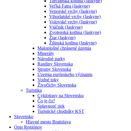
Turčianska kotlina (Jaskyne)
Veľká Fatra (Jaskyne)
Veporské vrchy (Jaskyne)
Vihorlatské vrchy (Jaskyne)
Volovské vrchy (Jaskyne)
Vtáčnik (Jaskyne)
Zvolenská kotlina (Jaskyne)
Žiar (Jaskyne)
Žilinská kotlina (Jaskyne)
Maloplošné chránené územia
Minerály
Národné parky
Rastliny Slovenska
Stromy Slovenska
Územia európskeho významu
Vodné toky
Živočíchy Slovenska
Turistika
Cyklotrasy na Slovensku
Čo je čo?
Splavnosť riek
Turistické chodníky KST
Slovensko
Hlavné mesto Bratislava
Opis Regiónov