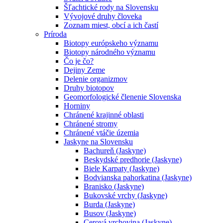
Šľachtické rody na Slovensku
Vývojové druhy človeka
Zoznam miest, obcí a ich častí
Príroda
Biotopy európskeho významu
Biotopy národného významu
Čo je čo?
Dejiny Zeme
Delenie organizmov
Druhy biotopov
Geomorfologické členenie Slovenska
Horniny
Chránené krajinné oblasti
Chránené stromy
Chránené vtáčie územia
Jaskyne na Slovensku
Bachureň (Jaskyne)
Beskydské predhorie (Jaskyne)
Biele Karpaty (Jaskyne)
Bodvianska pahorkatina (Jaskyne)
Branisko (Jaskyne)
Bukovské vrchy (Jaskyne)
Burda (Jaskyne)
Busov (Jaskyne)
Cerová vrchovina (Jaskyne)