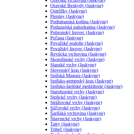
Oravská vrchovina (Jaskyne)
Oravské Beskydy (Jaskyne)
Ostrôžky (Jaskyne)
Pieniny (Jaskyne)
Podtatranská kotlina (Jaskyne)
Podunajská pahorkatina (Jaskyne)
Pohronský Inovec (Jaskyne)
Poľana (Jaskyne)
Považské podolie (Jaskyne)
Považský Inovec (Jaskyne)
Revúcka vrchovina (Jaskyne)
Skorušinské vrchy (Jaskyne)
Slanské vrchy (Jaskyne)
Slovenský kras (Jaskyne)
Spišská Magura (Jaskyne)
Spišsko-gemerský kras (Jaskyne)
Spišsko-šarišské medzihorie (Jaskyne)
Starohorské vrchy (Jaskyne)
Stolické vrchy (Jaskyne)
Strážovské vrchy (Jaskyne)
Súľovské vrchy (Jaskyne)
Šarišská vrchovina (Jaskyne)
Štiavnické vrchy (Jaskyne)
Tatry (Jaskyne)
Tribeč (Jaskyne)