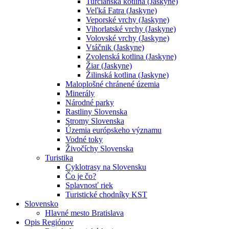
Turčianska kotlina (Jaskyne)
Veľká Fatra (Jaskyne)
Veporské vrchy (Jaskyne)
Vihorlatské vrchy (Jaskyne)
Volovské vrchy (Jaskyne)
Vtáčnik (Jaskyne)
Zvolenská kotlina (Jaskyne)
Žiar (Jaskyne)
Žilinská kotlina (Jaskyne)
Maloplošné chránené územia
Minerály
Národné parky
Rastliny Slovenska
Stromy Slovenska
Územia európskeho významu
Vodné toky
Živočíchy Slovenska
Turistika
Cyklotrasy na Slovensku
Čo je čo?
Splavnosť riek
Turistické chodníky KST
Slovensko
Hlavné mesto Bratislava
Opis Regiónov