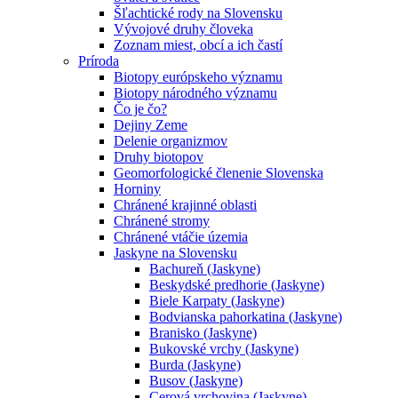
Šľachtické rody na Slovensku
Vývojové druhy človeka
Zoznam miest, obcí a ich častí
Príroda
Biotopy európskeho významu
Biotopy národného významu
Čo je čo?
Dejiny Zeme
Delenie organizmov
Druhy biotopov
Geomorfologické členenie Slovenska
Horniny
Chránené krajinné oblasti
Chránené stromy
Chránené vtáčie územia
Jaskyne na Slovensku
Bachureň (Jaskyne)
Beskydské predhorie (Jaskyne)
Biele Karpaty (Jaskyne)
Bodvianska pahorkatina (Jaskyne)
Branisko (Jaskyne)
Bukovské vrchy (Jaskyne)
Burda (Jaskyne)
Busov (Jaskyne)
Cerová vrchovina (Jaskyne)