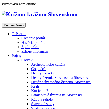
Skip
krizom-krazom.online
to
content
Primary Menu
O Portáli
Členenie portálu
História portálu
Spolupráca
Zdroje informácií
Pojmy
Človek
Archeologické kultúry
Čo je čo?
Dejiny človeka
Dejiny územia Slovenska a Slovákov
História územného členenia Slovenska
Králi
Kto je kto?
Pamiatkové územia na Slovensku
Rády a rehole
Stavebné slohy
Svätci a svätice