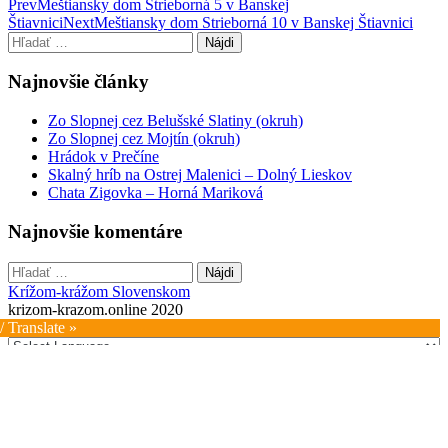
Post
Prev
Meštiansky dom Strieborná 5 v Banskej
Štiavnici
Next
Meštiansky dom Strieborná 10 v Banskej Štiavnici
navigation
Hľadať:
Najnovšie články
Zo Slopnej cez Belušské Slatiny (okruh)
Zo Slopnej cez Mojtín (okruh)
Hrádok v Prečíne
Skalný hríb na Ostrej Malenici – Dolný Lieskov
Chata Zigovka – Horná Mariková
Najnovšie komentáre
Hľadať:
Krížom-krážom Slovenskom
krizom-krazom.online 2020
/ Translate »