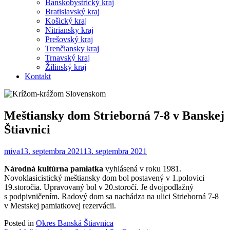
Banskobystrický kraj
Bratislavský kraj
Košický kraj
Nitriansky kraj
Prešovský kraj
Trenčiansky kraj
Trnavský kraj
Žilinský kraj
Kontakt
Meštiansky dom Strieborná 7-8 v Banskej
Štiavnici
miva
13. septembra 2021
13. septembra 2021
Národná kultúrna pamiatka
vyhlásená v roku 1981.
Novoklasicistický meštiansky dom bol postavený v 1.polovici
19.storočia. Upravovaný bol v 20.storočí. Je dvojpodlažný
s podpivničením. Radový dom sa nachádza na ulici Strieborná 7-8
v Mestskej pamiatkovej rezervácii.
Posted in
Okres Banská Štiavnica