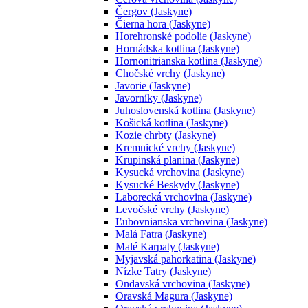
Čergov (Jaskyne)
Čierna hora (Jaskyne)
Horehronské podolie (Jaskyne)
Hornádska kotlina (Jaskyne)
Hornonitrianska kotlina (Jaskyne)
Chočské vrchy (Jaskyne)
Javorie (Jaskyne)
Javorníky (Jaskyne)
Juhoslovenská kotlina (Jaskyne)
Košická kotlina (Jaskyne)
Kozie chrbty (Jaskyne)
Kremnické vrchy (Jaskyne)
Krupinská planina (Jaskyne)
Kysucká vrchovina (Jaskyne)
Kysucké Beskydy (Jaskyne)
Laborecká vrchovina (Jaskyne)
Levočské vrchy (Jaskyne)
Ľubovnianska vrchovina (Jaskyne)
Malá Fatra (Jaskyne)
Malé Karpaty (Jaskyne)
Myjavská pahorkatina (Jaskyne)
Nízke Tatry (Jaskyne)
Ondavská vrchovina (Jaskyne)
Oravská Magura (Jaskyne)