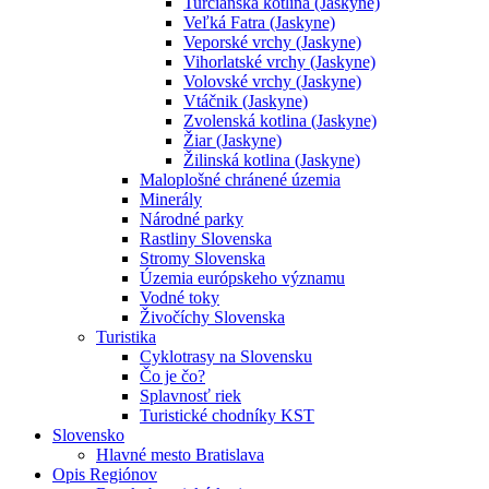
Turčianska kotlina (Jaskyne)
Veľká Fatra (Jaskyne)
Veporské vrchy (Jaskyne)
Vihorlatské vrchy (Jaskyne)
Volovské vrchy (Jaskyne)
Vtáčnik (Jaskyne)
Zvolenská kotlina (Jaskyne)
Žiar (Jaskyne)
Žilinská kotlina (Jaskyne)
Maloplošné chránené územia
Minerály
Národné parky
Rastliny Slovenska
Stromy Slovenska
Územia európskeho významu
Vodné toky
Živočíchy Slovenska
Turistika
Cyklotrasy na Slovensku
Čo je čo?
Splavnosť riek
Turistické chodníky KST
Slovensko
Hlavné mesto Bratislava
Opis Regiónov