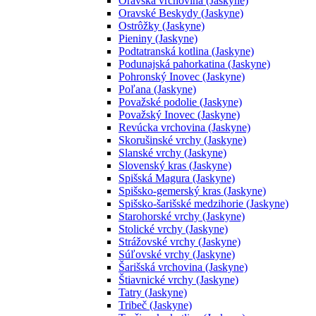
Oravská vrchovina (Jaskyne)
Oravské Beskydy (Jaskyne)
Ostrôžky (Jaskyne)
Pieniny (Jaskyne)
Podtatranská kotlina (Jaskyne)
Podunajská pahorkatina (Jaskyne)
Pohronský Inovec (Jaskyne)
Poľana (Jaskyne)
Považské podolie (Jaskyne)
Považský Inovec (Jaskyne)
Revúcka vrchovina (Jaskyne)
Skorušinské vrchy (Jaskyne)
Slanské vrchy (Jaskyne)
Slovenský kras (Jaskyne)
Spišská Magura (Jaskyne)
Spišsko-gemerský kras (Jaskyne)
Spišsko-šarišské medzihorie (Jaskyne)
Starohorské vrchy (Jaskyne)
Stolické vrchy (Jaskyne)
Strážovské vrchy (Jaskyne)
Súľovské vrchy (Jaskyne)
Šarišská vrchovina (Jaskyne)
Štiavnické vrchy (Jaskyne)
Tatry (Jaskyne)
Tribeč (Jaskyne)