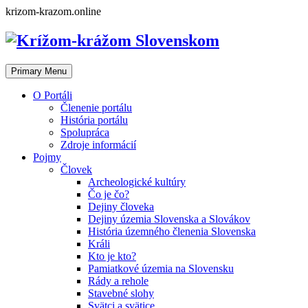
Skip
krizom-krazom.online
to
content
Primary Menu
O Portáli
Členenie portálu
História portálu
Spolupráca
Zdroje informácií
Pojmy
Človek
Archeologické kultúry
Čo je čo?
Dejiny človeka
Dejiny územia Slovenska a Slovákov
História územného členenia Slovenska
Králi
Kto je kto?
Pamiatkové územia na Slovensku
Rády a rehole
Stavebné slohy
Svätci a svätice