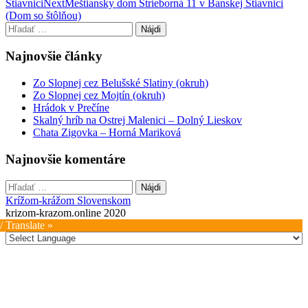
Štiavnici
Next
Meštiansky dom Strieborná 11 v Banskej Štiavnici
navigation
(Dom so štôlňou)
Hľadať:
Najnovšie články
Zo Slopnej cez Belušské Slatiny (okruh)
Zo Slopnej cez Mojtín (okruh)
Hrádok v Prečíne
Skalný hríb na Ostrej Malenici – Dolný Lieskov
Chata Zigovka – Horná Mariková
Najnovšie komentáre
Hľadať:
Krížom-krážom Slovenskom
krizom-krazom.online 2020
/ Translate »