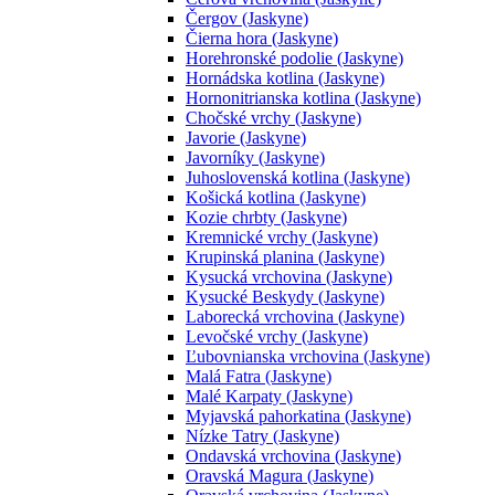
Čergov (Jaskyne)
Čierna hora (Jaskyne)
Horehronské podolie (Jaskyne)
Hornádska kotlina (Jaskyne)
Hornonitrianska kotlina (Jaskyne)
Chočské vrchy (Jaskyne)
Javorie (Jaskyne)
Javorníky (Jaskyne)
Juhoslovenská kotlina (Jaskyne)
Košická kotlina (Jaskyne)
Kozie chrbty (Jaskyne)
Kremnické vrchy (Jaskyne)
Krupinská planina (Jaskyne)
Kysucká vrchovina (Jaskyne)
Kysucké Beskydy (Jaskyne)
Laborecká vrchovina (Jaskyne)
Levočské vrchy (Jaskyne)
Ľubovnianska vrchovina (Jaskyne)
Malá Fatra (Jaskyne)
Malé Karpaty (Jaskyne)
Myjavská pahorkatina (Jaskyne)
Nízke Tatry (Jaskyne)
Ondavská vrchovina (Jaskyne)
Oravská Magura (Jaskyne)