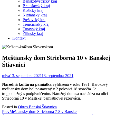
Banskobystrický kraj
Bratislavský kraj
Košický kraj
Nitriansky kraj
Prešovský kraj
Trenčiansky kraj
Trnavský kraj
Žilinský kraj
Kontakt
Meštiansky dom Strieborná 10 v Banskej
Štiavnici
miva
13. septembra 2021
13. septembra 2021
Národná kultúrna pamiatka
vyhlásená v roku 1981. Barokový
meštiansky dom bol postavený v 2.polovici 18.storočia. Je
trojpodlažný s podpivničením. Nárožný dom sa nachádza na ulici
Strieborná 10 v Mestskej pamiatkovej rezervácii.
Posted in
Okres Banská Štiavnica
Post
Prev
Meštiansky dom Strieborná 7-8 v Banskej