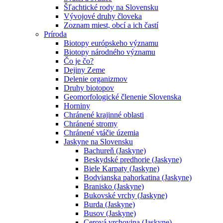
Šľachtické rody na Slovensku
Vývojové druhy človeka
Zoznam miest, obcí a ich častí
Príroda
Biotopy európskeho významu
Biotopy národného významu
Čo je čo?
Dejiny Zeme
Delenie organizmov
Druhy biotopov
Geomorfologické členenie Slovenska
Horniny
Chránené krajinné oblasti
Chránené stromy
Chránené vtáčie územia
Jaskyne na Slovensku
Bachureň (Jaskyne)
Beskydské predhorie (Jaskyne)
Biele Karpaty (Jaskyne)
Bodvianska pahorkatina (Jaskyne)
Branisko (Jaskyne)
Bukovské vrchy (Jaskyne)
Burda (Jaskyne)
Busov (Jaskyne)
Cerová vrchovina (Jaskyne)