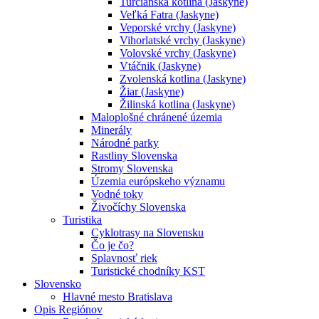
Turčianska kotlina (Jaskyne)
Veľká Fatra (Jaskyne)
Veporské vrchy (Jaskyne)
Vihorlatské vrchy (Jaskyne)
Volovské vrchy (Jaskyne)
Vtáčnik (Jaskyne)
Zvolenská kotlina (Jaskyne)
Žiar (Jaskyne)
Žilinská kotlina (Jaskyne)
Maloplošné chránené územia
Minerály
Národné parky
Rastliny Slovenska
Stromy Slovenska
Územia európskeho významu
Vodné toky
Živočíchy Slovenska
Turistika
Cyklotrasy na Slovensku
Čo je čo?
Splavnosť riek
Turistické chodníky KST
Slovensko
Hlavné mesto Bratislava
Opis Regiónov