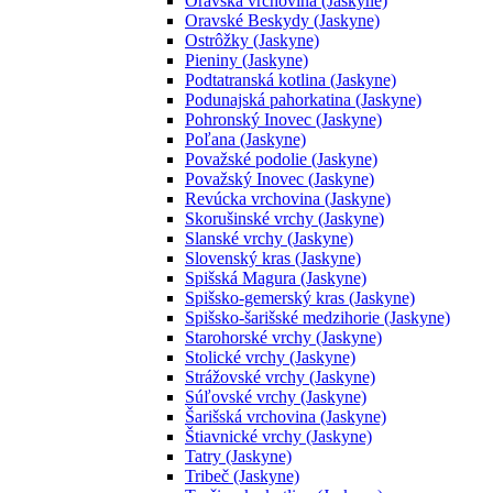
Oravská vrchovina (Jaskyne)
Oravské Beskydy (Jaskyne)
Ostrôžky (Jaskyne)
Pieniny (Jaskyne)
Podtatranská kotlina (Jaskyne)
Podunajská pahorkatina (Jaskyne)
Pohronský Inovec (Jaskyne)
Poľana (Jaskyne)
Považské podolie (Jaskyne)
Považský Inovec (Jaskyne)
Revúcka vrchovina (Jaskyne)
Skorušinské vrchy (Jaskyne)
Slanské vrchy (Jaskyne)
Slovenský kras (Jaskyne)
Spišská Magura (Jaskyne)
Spišsko-gemerský kras (Jaskyne)
Spišsko-šarišské medzihorie (Jaskyne)
Starohorské vrchy (Jaskyne)
Stolické vrchy (Jaskyne)
Strážovské vrchy (Jaskyne)
Súľovské vrchy (Jaskyne)
Šarišská vrchovina (Jaskyne)
Štiavnické vrchy (Jaskyne)
Tatry (Jaskyne)
Tribeč (Jaskyne)