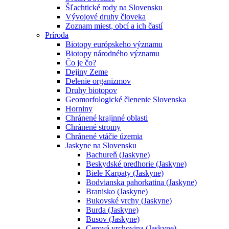
Šľachtické rody na Slovensku
Vývojové druhy človeka
Zoznam miest, obcí a ich častí
Príroda
Biotopy európskeho významu
Biotopy národného významu
Čo je čo?
Dejiny Zeme
Delenie organizmov
Druhy biotopov
Geomorfologické členenie Slovenska
Horniny
Chránené krajinné oblasti
Chránené stromy
Chránené vtáčie územia
Jaskyne na Slovensku
Bachureň (Jaskyne)
Beskydské predhorie (Jaskyne)
Biele Karpaty (Jaskyne)
Bodvianska pahorkatina (Jaskyne)
Branisko (Jaskyne)
Bukovské vrchy (Jaskyne)
Burda (Jaskyne)
Busov (Jaskyne)
Cerová vrchovina (Jaskyne)