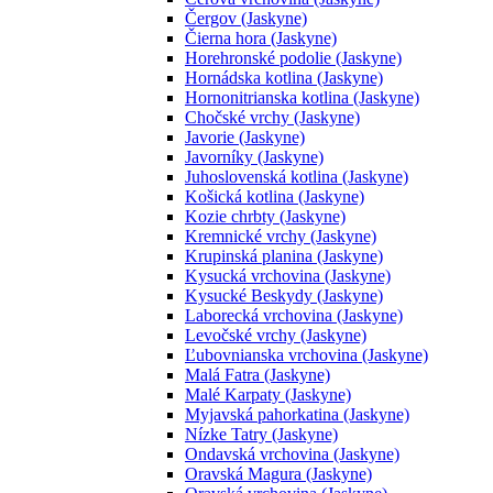
Čergov (Jaskyne)
Čierna hora (Jaskyne)
Horehronské podolie (Jaskyne)
Hornádska kotlina (Jaskyne)
Hornonitrianska kotlina (Jaskyne)
Chočské vrchy (Jaskyne)
Javorie (Jaskyne)
Javorníky (Jaskyne)
Juhoslovenská kotlina (Jaskyne)
Košická kotlina (Jaskyne)
Kozie chrbty (Jaskyne)
Kremnické vrchy (Jaskyne)
Krupinská planina (Jaskyne)
Kysucká vrchovina (Jaskyne)
Kysucké Beskydy (Jaskyne)
Laborecká vrchovina (Jaskyne)
Levočské vrchy (Jaskyne)
Ľubovnianska vrchovina (Jaskyne)
Malá Fatra (Jaskyne)
Malé Karpaty (Jaskyne)
Myjavská pahorkatina (Jaskyne)
Nízke Tatry (Jaskyne)
Ondavská vrchovina (Jaskyne)
Oravská Magura (Jaskyne)