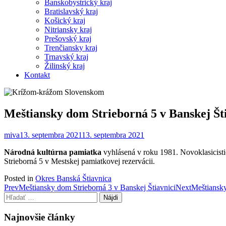
Banskobystrický kraj
Bratislavský kraj
Košický kraj
Nitriansky kraj
Prešovský kraj
Trenčiansky kraj
Trnavský kraj
Žilinský kraj
Kontakt
Meštiansky dom Strieborná 5 v Banskej Št
miva
13. septembra 2021
13. septembra 2021
Národná kultúrna pamiatka
vyhlásená v roku 1981. Novoklasicisti
Strieborná 5 v Mestskej pamiatkovej rezervácii.
Posted in
Okres Banská Štiavnica
Post
Prev
Meštiansky dom Strieborná 3 v Banskej Štiavnici
Next
Meštiansky
Hľadať:
navigation
Najnovšie články