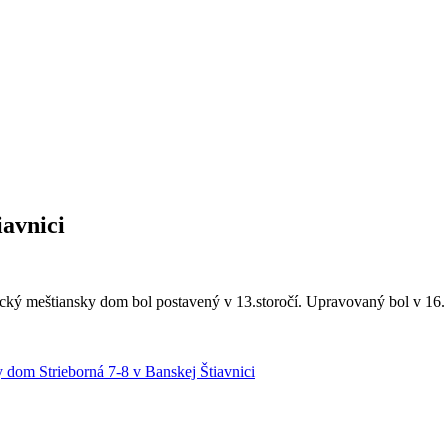
iavnici
cký meštiansky dom bol postavený v 13.storočí. Upravovaný bol v 16. a
 dom Strieborná 7-8 v Banskej Štiavnici