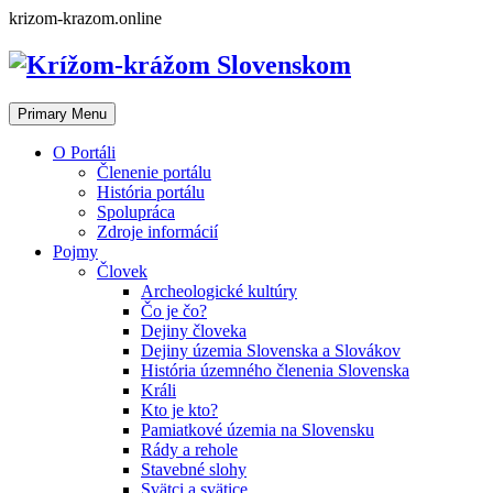
Skip
krizom-krazom.online
to
content
Primary Menu
O Portáli
Členenie portálu
História portálu
Spolupráca
Zdroje informácií
Pojmy
Človek
Archeologické kultúry
Čo je čo?
Dejiny človeka
Dejiny územia Slovenska a Slovákov
História územného členenia Slovenska
Králi
Kto je kto?
Pamiatkové územia na Slovensku
Rády a rehole
Stavebné slohy
Svätci a svätice