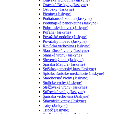
Oravská vrchovina (Jaskyne)
Oravské Beskydy (Jaskyne)
Ostrôžky (Jaskyne)
Pieniny (Jaskyne)
Podtatranská kotlina (Jaskyne)
Podunajská pahorkatina (Jaskyne)
Pohronský Inovec (Jaskyne)
Poľana (Jaskyne)
Považské podolie (Jaskyne)
Považský Inovec (Jaskyne)
Revúcka vrchovina (Jaskyne)
Skorušinské vrchy (Jaskyne)
Slanské vrchy (Jaskyne)
Slovenský kras (Jaskyne)
Spišská Magura (Jaskyne)
Spišsko-gemerský kras (Jaskyne)
Spišsko-šarišské medzihorie (Jaskyne)
Starohorské vrchy (Jaskyne)
Stolické vrchy (Jaskyne)
Strážovské vrchy (Jaskyne)
Súľovské vrchy (Jaskyne)
Šarišská vrchovina (Jaskyne)
Štiavnické vrchy (Jaskyne)
Tatry (Jaskyne)
Tribeč (Jaskyne)