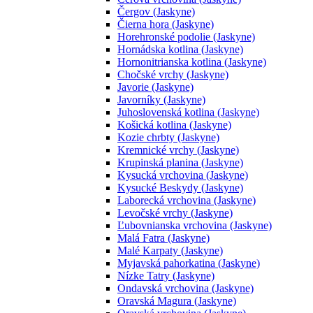
Čergov (Jaskyne)
Čierna hora (Jaskyne)
Horehronské podolie (Jaskyne)
Hornádska kotlina (Jaskyne)
Hornonitrianska kotlina (Jaskyne)
Chočské vrchy (Jaskyne)
Javorie (Jaskyne)
Javorníky (Jaskyne)
Juhoslovenská kotlina (Jaskyne)
Košická kotlina (Jaskyne)
Kozie chrbty (Jaskyne)
Kremnické vrchy (Jaskyne)
Krupinská planina (Jaskyne)
Kysucká vrchovina (Jaskyne)
Kysucké Beskydy (Jaskyne)
Laborecká vrchovina (Jaskyne)
Levočské vrchy (Jaskyne)
Ľubovnianska vrchovina (Jaskyne)
Malá Fatra (Jaskyne)
Malé Karpaty (Jaskyne)
Myjavská pahorkatina (Jaskyne)
Nízke Tatry (Jaskyne)
Ondavská vrchovina (Jaskyne)
Oravská Magura (Jaskyne)