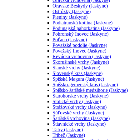
Oravská vrchovina (Jaskyne)
Oravské Beskydy (Jaskyne)
Ostrôžky (Jaskyne)
Pieniny (Jaskyne)
Podtatranská kotlina (Jaskyne)
Podunajská pahorkatina (Jaskyne)
Pohronský Inovec (Jaskyne)
Poľana (Jaskyne)
Považské podolie (Jaskyne)
Považský Inovec (Jaskyne)
Revúcka vrchovina (Jaskyne)
Skorušinské vrchy (Jaskyne)
Slanské vrchy (Jaskyne)
Slovenský kras (Jaskyne)
Spišská Magura (Jaskyne)
Spišsko-gemerský kras (Jaskyne)
Spišsko-šarišské medzihorie (Jaskyne)
Starohorské vrchy (Jaskyne)
Stolické vrchy (Jaskyne)
Strážovské vrchy (Jaskyne)
Súľovské vrchy (Jaskyne)
Šarišská vrchovina (Jaskyne)
Štiavnické vrchy (Jaskyne)
Tatry (Jaskyne)
Tribeč (Jaskyne)