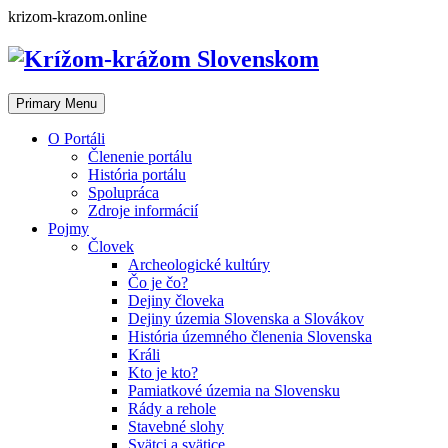
Skip
krizom-krazom.online
to
content
Primary Menu
O Portáli
Členenie portálu
História portálu
Spolupráca
Zdroje informácií
Pojmy
Človek
Archeologické kultúry
Čo je čo?
Dejiny človeka
Dejiny územia Slovenska a Slovákov
História územného členenia Slovenska
Králi
Kto je kto?
Pamiatkové územia na Slovensku
Rády a rehole
Stavebné slohy
Svätci a svätice