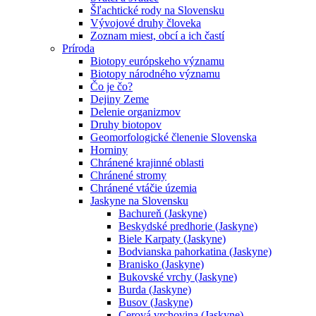
Šľachtické rody na Slovensku
Vývojové druhy človeka
Zoznam miest, obcí a ich častí
Príroda
Biotopy európskeho významu
Biotopy národného významu
Čo je čo?
Dejiny Zeme
Delenie organizmov
Druhy biotopov
Geomorfologické členenie Slovenska
Horniny
Chránené krajinné oblasti
Chránené stromy
Chránené vtáčie územia
Jaskyne na Slovensku
Bachureň (Jaskyne)
Beskydské predhorie (Jaskyne)
Biele Karpaty (Jaskyne)
Bodvianska pahorkatina (Jaskyne)
Branisko (Jaskyne)
Bukovské vrchy (Jaskyne)
Burda (Jaskyne)
Busov (Jaskyne)
Cerová vrchovina (Jaskyne)