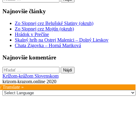
Najnovšie články
Zo Slopnej cez Belušské Slatiny (okruh)
Zo Slopnej cez Mojtín (okruh)
Hrádok v Prečíne
Skalný hríb na Ostrej Malenici – Dolný Lieskov
Chata Zigovka – Horná Mariková
Najnovšie komentáre
Hľadať:
Krížom-krážom Slovenskom
krizom-krazom.online 2020
/ Translate »