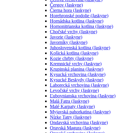
Čergov (Jaskyne)
Čierna hora (Jaskyne)
Horehronské podolie (Jaskyne)
Hornádska kotlina (Jaskyne)
Hornonitrianska kotlina (Jaskyne)
Chočské vrchy (Jaskyne)
Javorie (Jaskyne)
Javorníky (Jaskyne)
Juhoslovenská kotlina (Jaskyne)
Košická kotlina (Jaskyne)
Kozie chrbty (Jaskyne)
Kremnické vrchy (Jaskyne)
Krupinská planina (Jaskyne)
Kysucká vrchovina (Jaskyne)
Kysucké Beskydy (Jaskyne)
Laborecká vrchovina (Jaskyne)
Levočské vrchy (Jaskyne)
Ľubovnianska vrchovina (Jaskyne)
Malá Fatra (Jaskyne)
Malé Karpaty (Jaskyne)
Myjavská pahorkatina (Jaskyne)
Nízke Tatry (Jaskyne)
Ondavská vrchovina (Jaskyne)
Oravská Magura (Jaskyne)