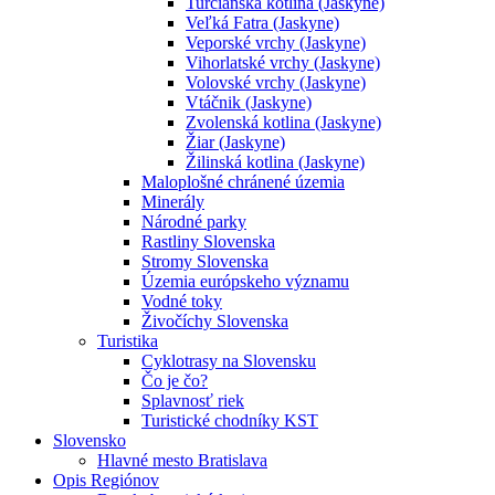
Turčianska kotlina (Jaskyne)
Veľká Fatra (Jaskyne)
Veporské vrchy (Jaskyne)
Vihorlatské vrchy (Jaskyne)
Volovské vrchy (Jaskyne)
Vtáčnik (Jaskyne)
Zvolenská kotlina (Jaskyne)
Žiar (Jaskyne)
Žilinská kotlina (Jaskyne)
Maloplošné chránené územia
Minerály
Národné parky
Rastliny Slovenska
Stromy Slovenska
Územia európskeho významu
Vodné toky
Živočíchy Slovenska
Turistika
Cyklotrasy na Slovensku
Čo je čo?
Splavnosť riek
Turistické chodníky KST
Slovensko
Hlavné mesto Bratislava
Opis Regiónov