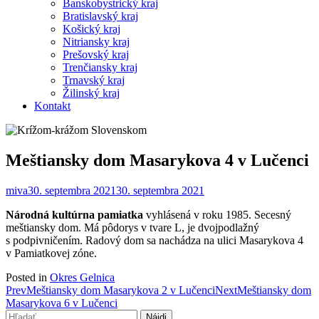
Banskobystrický kraj
Bratislavský kraj
Košický kraj
Nitriansky kraj
Prešovský kraj
Trenčiansky kraj
Trnavský kraj
Žilinský kraj
Kontakt
Meštiansky dom Masarykova 4 v Lučenci
miva
30. septembra 2021
30. septembra 2021
Národná kultúrna pamiatka
vyhlásená v roku 1985. Secesný
meštiansky dom. Má pôdorys v tvare L, je dvojpodlažný
s podpivničením. Radový dom sa nachádza na ulici Masarykova 4
v Pamiatkovej zóne.
Posted in
Okres Gelnica
Post
Prev
Meštiansky dom Masarykova 2 v Lučenci
Next
Meštiansky dom
Masarykova 6 v Lučenci
navigation
Hľadať: