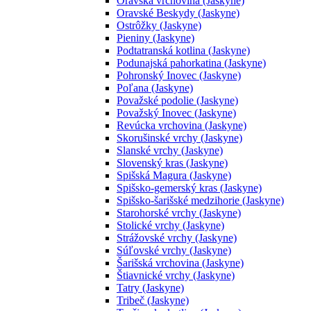
Oravská vrchovina (Jaskyne)
Oravské Beskydy (Jaskyne)
Ostrôžky (Jaskyne)
Pieniny (Jaskyne)
Podtatranská kotlina (Jaskyne)
Podunajská pahorkatina (Jaskyne)
Pohronský Inovec (Jaskyne)
Poľana (Jaskyne)
Považské podolie (Jaskyne)
Považský Inovec (Jaskyne)
Revúcka vrchovina (Jaskyne)
Skorušinské vrchy (Jaskyne)
Slanské vrchy (Jaskyne)
Slovenský kras (Jaskyne)
Spišská Magura (Jaskyne)
Spišsko-gemerský kras (Jaskyne)
Spišsko-šarišské medzihorie (Jaskyne)
Starohorské vrchy (Jaskyne)
Stolické vrchy (Jaskyne)
Strážovské vrchy (Jaskyne)
Súľovské vrchy (Jaskyne)
Šarišská vrchovina (Jaskyne)
Štiavnické vrchy (Jaskyne)
Tatry (Jaskyne)
Tribeč (Jaskyne)