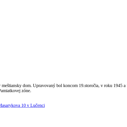
ý meštiansky dom. Upravovaný bol koncom 19.storočia, v roku 1945 a v
Pamiatkovej zóne.
asarykova 10 v Lučenci