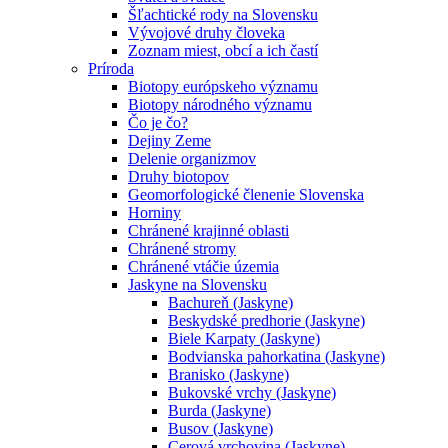
Šľachtické rody na Slovensku
Vývojové druhy človeka
Zoznam miest, obcí a ich častí
Príroda
Biotopy európskeho významu
Biotopy národného významu
Čo je čo?
Dejiny Zeme
Delenie organizmov
Druhy biotopov
Geomorfologické členenie Slovenska
Horniny
Chránené krajinné oblasti
Chránené stromy
Chránené vtáčie územia
Jaskyne na Slovensku
Bachureň (Jaskyne)
Beskydské predhorie (Jaskyne)
Biele Karpaty (Jaskyne)
Bodvianska pahorkatina (Jaskyne)
Branisko (Jaskyne)
Bukovské vrchy (Jaskyne)
Burda (Jaskyne)
Busov (Jaskyne)
Cerová vrchovina (Jaskyne)