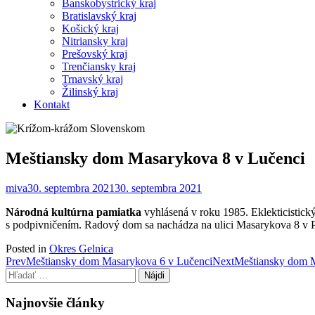
Banskobystrický kraj
Bratislavský kraj
Košický kraj
Nitriansky kraj
Prešovský kraj
Trenčiansky kraj
Trnavský kraj
Žilinský kraj
Kontakt
Meštiansky dom Masarykova 8 v Lučenci
miva
30. septembra 2021
30. septembra 2021
Národná kultúrna pamiatka
vyhlásená v roku 1985. Eklekticistick
s podpivničením. Radový dom sa nachádza na ulici Masarykova 8 v 
Posted in
Okres Gelnica
Post
Prev
Meštiansky dom Masarykova 6 v Lučenci
Next
Meštiansky dom M
Hľadať:
navigation
Najnovšie články