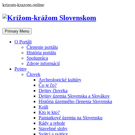
Skip
krizom-krazom.online
to
content
Primary Menu
O Portáli
Členenie portálu
História portálu
Spolupráca
Zdroje informácií
Pojmy
Človek
Archeologické kultúry
Čo je čo?
Dejiny človeka
Dejiny územia Slovenska a Slovákov
História územného členenia Slovenska
Králi
Kto je kto?
Pamiatkové územia na Slovensku
Rády a rehole
Stavebné slohy
Svätci a svätice