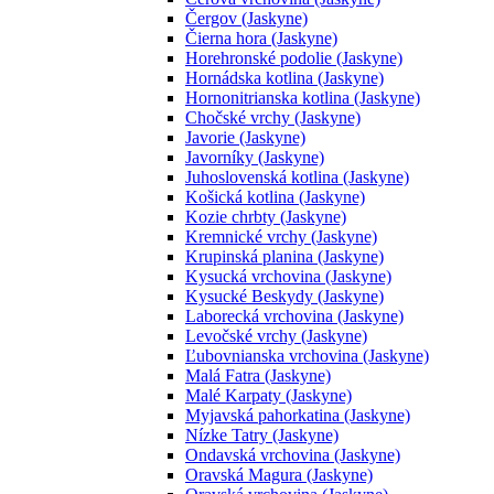
Čergov (Jaskyne)
Čierna hora (Jaskyne)
Horehronské podolie (Jaskyne)
Hornádska kotlina (Jaskyne)
Hornonitrianska kotlina (Jaskyne)
Chočské vrchy (Jaskyne)
Javorie (Jaskyne)
Javorníky (Jaskyne)
Juhoslovenská kotlina (Jaskyne)
Košická kotlina (Jaskyne)
Kozie chrbty (Jaskyne)
Kremnické vrchy (Jaskyne)
Krupinská planina (Jaskyne)
Kysucká vrchovina (Jaskyne)
Kysucké Beskydy (Jaskyne)
Laborecká vrchovina (Jaskyne)
Levočské vrchy (Jaskyne)
Ľubovnianska vrchovina (Jaskyne)
Malá Fatra (Jaskyne)
Malé Karpaty (Jaskyne)
Myjavská pahorkatina (Jaskyne)
Nízke Tatry (Jaskyne)
Ondavská vrchovina (Jaskyne)
Oravská Magura (Jaskyne)