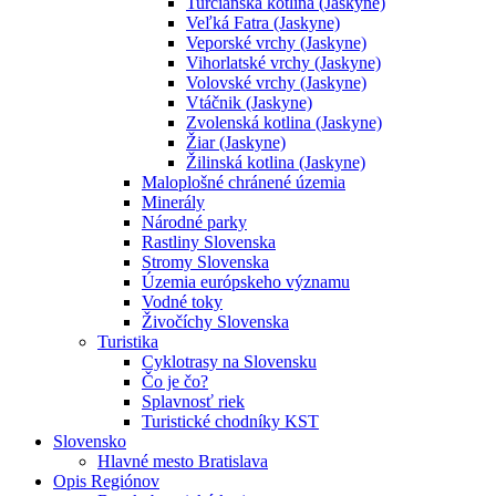
Turčianska kotlina (Jaskyne)
Veľká Fatra (Jaskyne)
Veporské vrchy (Jaskyne)
Vihorlatské vrchy (Jaskyne)
Volovské vrchy (Jaskyne)
Vtáčnik (Jaskyne)
Zvolenská kotlina (Jaskyne)
Žiar (Jaskyne)
Žilinská kotlina (Jaskyne)
Maloplošné chránené územia
Minerály
Národné parky
Rastliny Slovenska
Stromy Slovenska
Územia európskeho významu
Vodné toky
Živočíchy Slovenska
Turistika
Cyklotrasy na Slovensku
Čo je čo?
Splavnosť riek
Turistické chodníky KST
Slovensko
Hlavné mesto Bratislava
Opis Regiónov