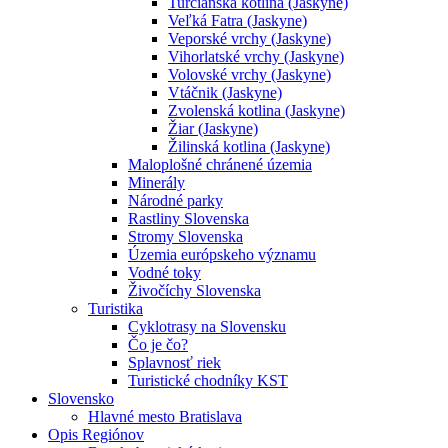
Turčianska kotlina (Jaskyne)
Veľká Fatra (Jaskyne)
Veporské vrchy (Jaskyne)
Vihorlatské vrchy (Jaskyne)
Volovské vrchy (Jaskyne)
Vtáčnik (Jaskyne)
Zvolenská kotlina (Jaskyne)
Žiar (Jaskyne)
Žilinská kotlina (Jaskyne)
Maloplošné chránené územia
Minerály
Národné parky
Rastliny Slovenska
Stromy Slovenska
Územia európskeho významu
Vodné toky
Živočíchy Slovenska
Turistika
Cyklotrasy na Slovensku
Čo je čo?
Splavnosť riek
Turistické chodníky KST
Slovensko
Hlavné mesto Bratislava
Opis Regiónov