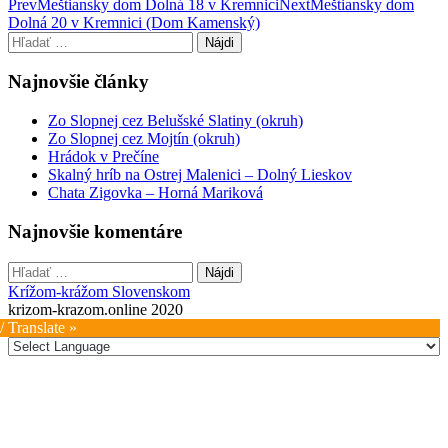
Post
Prev
Meštiansky dom Dolná 18 v Kremnici
Next
Meštiansky dom
Dolná 20 v Kremnici (Dom Kamenský)
navigation
Hľadať:
Najnovšie články
Zo Slopnej cez Belušské Slatiny (okruh)
Zo Slopnej cez Mojtín (okruh)
Hrádok v Prečíne
Skalný hríb na Ostrej Malenici – Dolný Lieskov
Chata Zigovka – Horná Mariková
Najnovšie komentáre
Hľadať:
Krížom-krážom Slovenskom
krizom-krazom.online 2020
/ Translate »