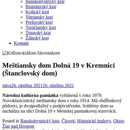
Banskobystrický kraj
Bratislavský kraj
Košický kraj
Nitriansky kraj
Prešovský kraj
Trenčiansky kraj
Trnavský kraj
Žilinský kraj
Kontakt
Meštiansky dom Dolná 19 v Kremnici
(Štanclovský dom)
miva
26. októbra 2021
26. októbra 2021
Národná kultúrna pamiatka
vyhlásená v roku 1979.
Novoklasicistický meštiansky dom z roku 1914. Má obdĺžnikový
pôdorys, je dvojpodlažný s podpivničením. Solitérny dom sa
nachádza na ulici Dolná 19 v Mestskej pamiatkovej rezervácii.
Posted in
Banskobystrický kraj
,
Človek
,
Historické budovy
,
Okres
Žiar nad Hronom