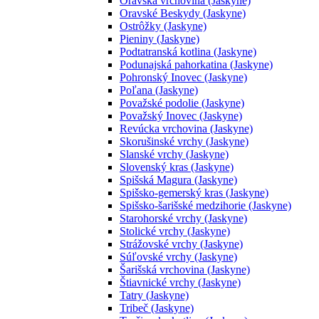
Oravská vrchovina (Jaskyne)
Oravské Beskydy (Jaskyne)
Ostrôžky (Jaskyne)
Pieniny (Jaskyne)
Podtatranská kotlina (Jaskyne)
Podunajská pahorkatina (Jaskyne)
Pohronský Inovec (Jaskyne)
Poľana (Jaskyne)
Považské podolie (Jaskyne)
Považský Inovec (Jaskyne)
Revúcka vrchovina (Jaskyne)
Skorušinské vrchy (Jaskyne)
Slanské vrchy (Jaskyne)
Slovenský kras (Jaskyne)
Spišská Magura (Jaskyne)
Spišsko-gemerský kras (Jaskyne)
Spišsko-šarišské medzihorie (Jaskyne)
Starohorské vrchy (Jaskyne)
Stolické vrchy (Jaskyne)
Strážovské vrchy (Jaskyne)
Súľovské vrchy (Jaskyne)
Šarišská vrchovina (Jaskyne)
Štiavnické vrchy (Jaskyne)
Tatry (Jaskyne)
Tribeč (Jaskyne)