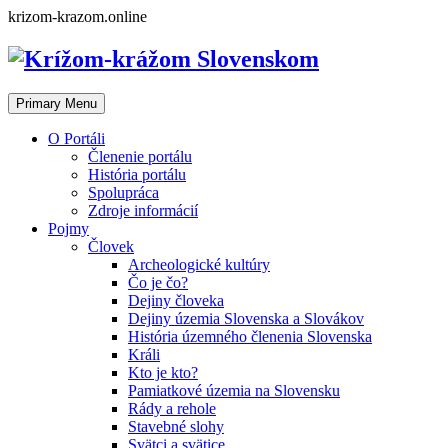
Skip
krizom-krazom.online
to
content
Primary Menu
O Portáli
Členenie portálu
História portálu
Spolupráca
Zdroje informácií
Pojmy
Človek
Archeologické kultúry
Čo je čo?
Dejiny človeka
Dejiny územia Slovenska a Slovákov
História územného členenia Slovenska
Králi
Kto je kto?
Pamiatkové územia na Slovensku
Rády a rehole
Stavebné slohy
Svätci a svätice