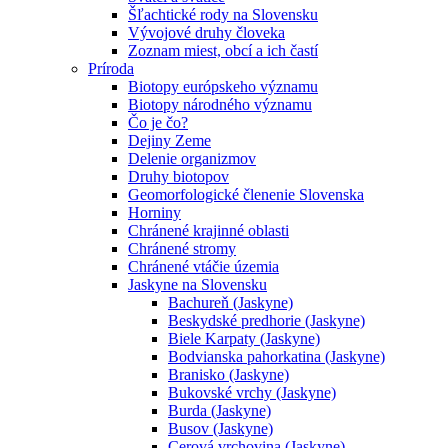
Šľachtické rody na Slovensku
Vývojové druhy človeka
Zoznam miest, obcí a ich častí
Príroda
Biotopy európskeho významu
Biotopy národného významu
Čo je čo?
Dejiny Zeme
Delenie organizmov
Druhy biotopov
Geomorfologické členenie Slovenska
Horniny
Chránené krajinné oblasti
Chránené stromy
Chránené vtáčie územia
Jaskyne na Slovensku
Bachureň (Jaskyne)
Beskydské predhorie (Jaskyne)
Biele Karpaty (Jaskyne)
Bodvianska pahorkatina (Jaskyne)
Branisko (Jaskyne)
Bukovské vrchy (Jaskyne)
Burda (Jaskyne)
Busov (Jaskyne)
Cerová vrchovina (Jaskyne)