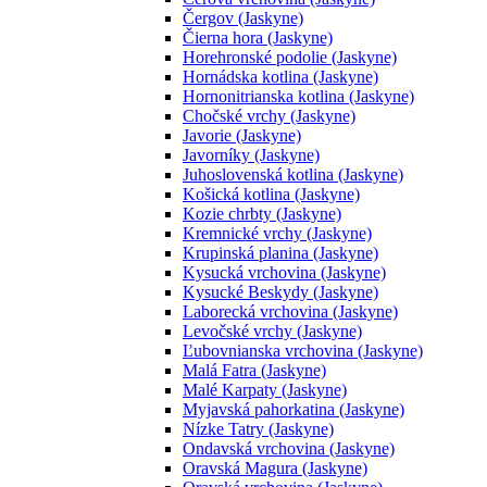
Čergov (Jaskyne)
Čierna hora (Jaskyne)
Horehronské podolie (Jaskyne)
Hornádska kotlina (Jaskyne)
Hornonitrianska kotlina (Jaskyne)
Chočské vrchy (Jaskyne)
Javorie (Jaskyne)
Javorníky (Jaskyne)
Juhoslovenská kotlina (Jaskyne)
Košická kotlina (Jaskyne)
Kozie chrbty (Jaskyne)
Kremnické vrchy (Jaskyne)
Krupinská planina (Jaskyne)
Kysucká vrchovina (Jaskyne)
Kysucké Beskydy (Jaskyne)
Laborecká vrchovina (Jaskyne)
Levočské vrchy (Jaskyne)
Ľubovnianska vrchovina (Jaskyne)
Malá Fatra (Jaskyne)
Malé Karpaty (Jaskyne)
Myjavská pahorkatina (Jaskyne)
Nízke Tatry (Jaskyne)
Ondavská vrchovina (Jaskyne)
Oravská Magura (Jaskyne)