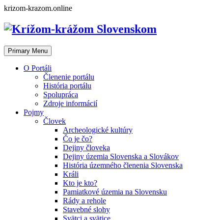
Skip
krizom-krazom.online
to
content
Primary Menu
O Portáli
Členenie portálu
História portálu
Spolupráca
Zdroje informácií
Pojmy
Človek
Archeologické kultúry
Čo je čo?
Dejiny človeka
Dejiny územia Slovenska a Slovákov
História územného členenia Slovenska
Králi
Kto je kto?
Pamiatkové územia na Slovensku
Rády a rehole
Stavebné slohy
Svätci a svätice