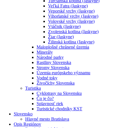
Turčianska kotlina (Jaskyne)
Veľká Fatra (Jaskyne)
Veporské vrchy (Jaskyne)
Vihorlatské vrchy (Jaskyne)
Volovské vrchy (Jaskyne)
Vtáčnik (Jaskyne)
Zvolenská kotlina (Jaskyne)
Žiar (Jaskyne)
Žilinská kotlina (Jaskyne)
Maloplošné chránené územia
Minerály
Národné parky
Rastliny Slovenska
Stromy Slovenska
Územia európskeho významu
Vodné toky
Živočíchy Slovenska
Turistika
Cyklotrasy na Slovensku
Čo je čo?
Splavnosť riek
Turistické chodníky KST
Slovensko
Hlavné mesto Bratislava
Opis Regiónov