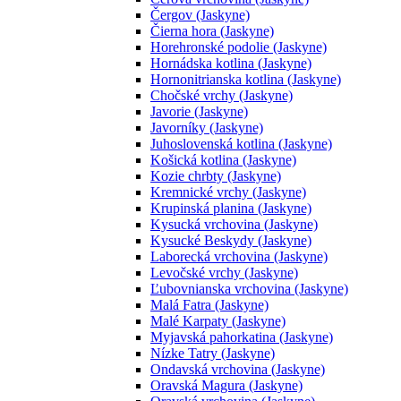
Čergov (Jaskyne)
Čierna hora (Jaskyne)
Horehronské podolie (Jaskyne)
Hornádska kotlina (Jaskyne)
Hornonitrianska kotlina (Jaskyne)
Chočské vrchy (Jaskyne)
Javorie (Jaskyne)
Javorníky (Jaskyne)
Juhoslovenská kotlina (Jaskyne)
Košická kotlina (Jaskyne)
Kozie chrbty (Jaskyne)
Kremnické vrchy (Jaskyne)
Krupinská planina (Jaskyne)
Kysucká vrchovina (Jaskyne)
Kysucké Beskydy (Jaskyne)
Laborecká vrchovina (Jaskyne)
Levočské vrchy (Jaskyne)
Ľubovnianska vrchovina (Jaskyne)
Malá Fatra (Jaskyne)
Malé Karpaty (Jaskyne)
Myjavská pahorkatina (Jaskyne)
Nízke Tatry (Jaskyne)
Ondavská vrchovina (Jaskyne)
Oravská Magura (Jaskyne)