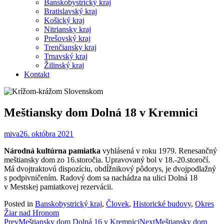
Banskobystrický kraj
Bratislavský kraj
Košický kraj
Nitriansky kraj
Prešovský kraj
Trenčiansky kraj
Trnavský kraj
Žilinský kraj
Kontakt
Meštiansky dom Dolná 18 v Kremnici
miva
26. októbra 2021
Národná kultúrna pamiatka
vyhlásená v roku 1979. Renesančný
meštiansky dom zo 16.storočia. Upravovaný bol v 18.-20.storočí.
Má dvojtraktovú dispozíciu, obdĺžnikový pôdorys, je dvojpodlažný
s podpivničením. Radový dom sa nachádza na ulici Dolná 18
v Mestskej pamiatkovej rezervácii.
Posted in
Banskobystrický kraj
,
Človek
,
Historické budovy
,
Okres
Žiar nad Hronom
Post
Prev
Meštiansky dom Dolná 16 v Kremnici
Next
Meštiansky dom