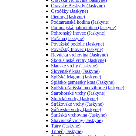
Oravská vrchovina (Jaskyne)
Oravské Beskydy (Jaskyne)
Ostrôžky (Jaskyne)
Pieniny (Jaskyne)
Podtatranská kotlina (Jaskyne)
Podunajská pahorkatina (Jaskyne)
Pohronský Inovec (Jaskyne)
Poľana (Jaskyne)
Považské podolie (Jaskyne)
Považský Inovec (Jaskyne)
Revúcka vrchovina (Jaskyne)
Skorušinské vrchy (Jaskyne)
Slanské vrchy (Jaskyne)
Slovenský kras (Jaskyne)
Spišská Magura (Jaskyne)
Spišsko-gemerský kras (Jaskyne)
Spišsko-šarišské medzihorie (Jaskyne)
Starohorské vrchy (Jaskyne)
Stolické vrchy (Jaskyne)
Strážovské vrchy (Jaskyne)
Súľovské vrchy (Jaskyne)
Šarišská vrchovina (Jaskyne)
Štiavnické vrchy (Jaskyne)
Tatry (Jaskyne)
Tribeč (Jaskyne)