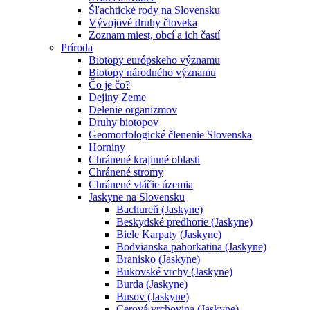
Šľachtické rody na Slovensku
Vývojové druhy človeka
Zoznam miest, obcí a ich častí
Príroda
Biotopy európskeho významu
Biotopy národného významu
Čo je čo?
Dejiny Zeme
Delenie organizmov
Druhy biotopov
Geomorfologické členenie Slovenska
Horniny
Chránené krajinné oblasti
Chránené stromy
Chránené vtáčie územia
Jaskyne na Slovensku
Bachureň (Jaskyne)
Beskydské predhorie (Jaskyne)
Biele Karpaty (Jaskyne)
Bodvianska pahorkatina (Jaskyne)
Branisko (Jaskyne)
Bukovské vrchy (Jaskyne)
Burda (Jaskyne)
Busov (Jaskyne)
Cerová vrchovina (Jaskyne)