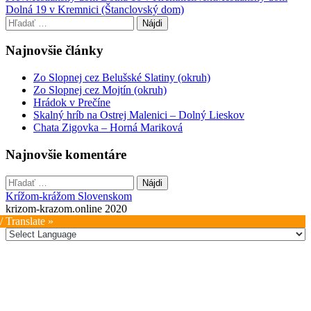
Dolná 19 v Kremnici (Štanclovský dom)
navigation
Hľadať:
Najnovšie články
Zo Slopnej cez Belušské Slatiny (okruh)
Zo Slopnej cez Mojtín (okruh)
Hrádok v Prečíne
Skalný hríb na Ostrej Malenici – Dolný Lieskov
Chata Zigovka – Horná Mariková
Najnovšie komentáre
Hľadať:
Krížom-krážom Slovenskom
krizom-krazom.online 2020
/ Translate »