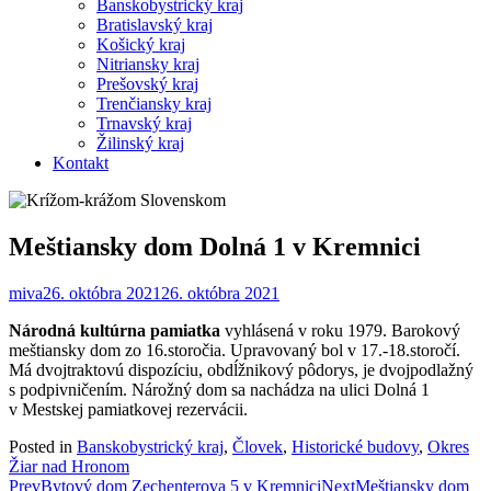
Banskobystrický kraj
Bratislavský kraj
Košický kraj
Nitriansky kraj
Prešovský kraj
Trenčiansky kraj
Trnavský kraj
Žilinský kraj
Kontakt
Meštiansky dom Dolná 1 v Kremnici
miva
26. októbra 2021
26. októbra 2021
Národná kultúrna pamiatka
vyhlásená v roku 1979. Barokový
meštiansky dom zo 16.storočia. Upravovaný bol v 17.-18.storočí.
Má dvojtraktovú dispozíciu, obdĺžnikový pôdorys, je dvojpodlažný
s podpivničením. Nárožný dom sa nachádza na ulici Dolná 1
v Mestskej pamiatkovej rezervácii.
Posted in
Banskobystrický kraj
,
Človek
,
Historické budovy
,
Okres
Žiar nad Hronom
Post
Prev
Bytový dom Zechenterova 5 v Kremnici
Next
Meštiansky dom