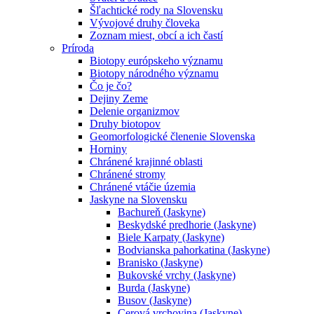
Šľachtické rody na Slovensku
Vývojové druhy človeka
Zoznam miest, obcí a ich častí
Príroda
Biotopy európskeho významu
Biotopy národného významu
Čo je čo?
Dejiny Zeme
Delenie organizmov
Druhy biotopov
Geomorfologické členenie Slovenska
Horniny
Chránené krajinné oblasti
Chránené stromy
Chránené vtáčie územia
Jaskyne na Slovensku
Bachureň (Jaskyne)
Beskydské predhorie (Jaskyne)
Biele Karpaty (Jaskyne)
Bodvianska pahorkatina (Jaskyne)
Branisko (Jaskyne)
Bukovské vrchy (Jaskyne)
Burda (Jaskyne)
Busov (Jaskyne)
Cerová vrchovina (Jaskyne)