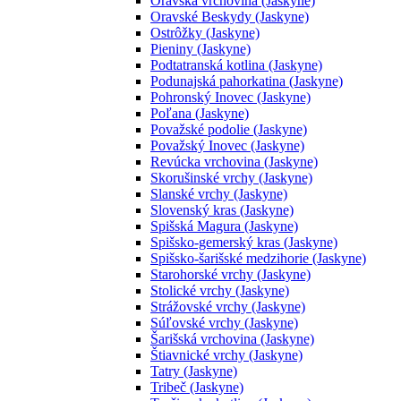
Oravská vrchovina (Jaskyne)
Oravské Beskydy (Jaskyne)
Ostrôžky (Jaskyne)
Pieniny (Jaskyne)
Podtatranská kotlina (Jaskyne)
Podunajská pahorkatina (Jaskyne)
Pohronský Inovec (Jaskyne)
Poľana (Jaskyne)
Považské podolie (Jaskyne)
Považský Inovec (Jaskyne)
Revúcka vrchovina (Jaskyne)
Skorušinské vrchy (Jaskyne)
Slanské vrchy (Jaskyne)
Slovenský kras (Jaskyne)
Spišská Magura (Jaskyne)
Spišsko-gemerský kras (Jaskyne)
Spišsko-šarišské medzihorie (Jaskyne)
Starohorské vrchy (Jaskyne)
Stolické vrchy (Jaskyne)
Strážovské vrchy (Jaskyne)
Súľovské vrchy (Jaskyne)
Šarišská vrchovina (Jaskyne)
Štiavnické vrchy (Jaskyne)
Tatry (Jaskyne)
Tribeč (Jaskyne)