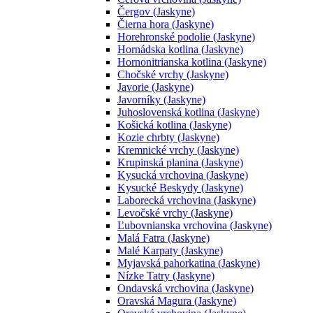
Čergov (Jaskyne)
Čierna hora (Jaskyne)
Horehronské podolie (Jaskyne)
Hornádska kotlina (Jaskyne)
Hornonitrianska kotlina (Jaskyne)
Chočské vrchy (Jaskyne)
Javorie (Jaskyne)
Javorníky (Jaskyne)
Juhoslovenská kotlina (Jaskyne)
Košická kotlina (Jaskyne)
Kozie chrbty (Jaskyne)
Kremnické vrchy (Jaskyne)
Krupinská planina (Jaskyne)
Kysucká vrchovina (Jaskyne)
Kysucké Beskydy (Jaskyne)
Laborecká vrchovina (Jaskyne)
Levočské vrchy (Jaskyne)
Ľubovnianska vrchovina (Jaskyne)
Malá Fatra (Jaskyne)
Malé Karpaty (Jaskyne)
Myjavská pahorkatina (Jaskyne)
Nízke Tatry (Jaskyne)
Ondavská vrchovina (Jaskyne)
Oravská Magura (Jaskyne)