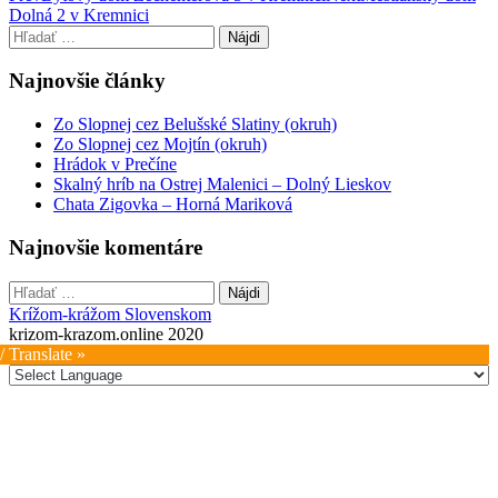
Dolná 2 v Kremnici
navigation
Hľadať:
Najnovšie články
Zo Slopnej cez Belušské Slatiny (okruh)
Zo Slopnej cez Mojtín (okruh)
Hrádok v Prečíne
Skalný hríb na Ostrej Malenici – Dolný Lieskov
Chata Zigovka – Horná Mariková
Najnovšie komentáre
Hľadať:
Krížom-krážom Slovenskom
krizom-krazom.online 2020
/ Translate »