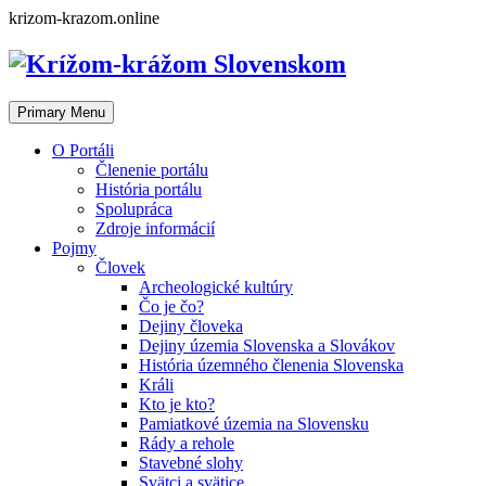
Skip
krizom-krazom.online
to
content
Primary Menu
O Portáli
Členenie portálu
História portálu
Spolupráca
Zdroje informácií
Pojmy
Človek
Archeologické kultúry
Čo je čo?
Dejiny človeka
Dejiny územia Slovenska a Slovákov
História územného členenia Slovenska
Králi
Kto je kto?
Pamiatkové územia na Slovensku
Rády a rehole
Stavebné slohy
Svätci a svätice