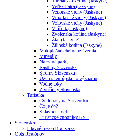
Turčianska kotlina (Jaskyne)
Veľká Fatra (Jaskyne)
Veporské vrchy (Jaskyne)
Vihorlatské vrchy (Jaskyne)
Volovské vrchy (Jaskyne)
Vtáčnik (Jaskyne)
Zvolenská kotlina (Jaskyne)
Žiar (Jaskyne)
Žilinská kotlina (Jaskyne)
Maloplošné chránené územia
Minerály
Národné parky
Rastliny Slovenska
Stromy Slovenska
Územia európskeho významu
Vodné toky
Živočíchy Slovenska
Turistika
Cyklotrasy na Slovensku
Čo je čo?
Splavnosť riek
Turistické chodníky KST
Slovensko
Hlavné mesto Bratislava
Opis Regiónov