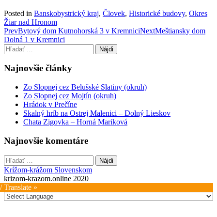
Posted in
Banskobystrický kraj
,
Človek
,
Historické budovy
,
Okres
Žiar nad Hronom
Post
Prev
Bytový dom Kutnohorská 3 v Kremnici
Next
Meštiansky dom
Dolná 1 v Kremnici
navigation
Hľadať:
Najnovšie články
Zo Slopnej cez Belušské Slatiny (okruh)
Zo Slopnej cez Mojtín (okruh)
Hrádok v Prečíne
Skalný hríb na Ostrej Malenici – Dolný Lieskov
Chata Zigovka – Horná Mariková
Najnovšie komentáre
Hľadať:
Krížom-krážom Slovenskom
krizom-krazom.online 2020
/ Translate »