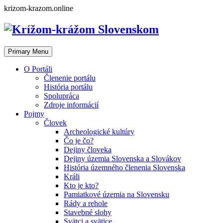
Skip
krizom-krazom.online
to
content
Primary Menu
O Portáli
Členenie portálu
História portálu
Spolupráca
Zdroje informácií
Pojmy
Človek
Archeologické kultúry
Čo je čo?
Dejiny človeka
Dejiny územia Slovenska a Slovákov
História územného členenia Slovenska
Králi
Kto je kto?
Pamiatkové územia na Slovensku
Rády a rehole
Stavebné slohy
Svätci a svätice