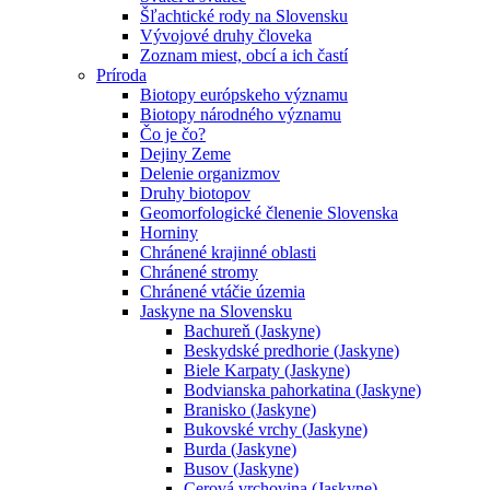
Šľachtické rody na Slovensku
Vývojové druhy človeka
Zoznam miest, obcí a ich častí
Príroda
Biotopy európskeho významu
Biotopy národného významu
Čo je čo?
Dejiny Zeme
Delenie organizmov
Druhy biotopov
Geomorfologické členenie Slovenska
Horniny
Chránené krajinné oblasti
Chránené stromy
Chránené vtáčie územia
Jaskyne na Slovensku
Bachureň (Jaskyne)
Beskydské predhorie (Jaskyne)
Biele Karpaty (Jaskyne)
Bodvianska pahorkatina (Jaskyne)
Branisko (Jaskyne)
Bukovské vrchy (Jaskyne)
Burda (Jaskyne)
Busov (Jaskyne)
Cerová vrchovina (Jaskyne)