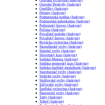
Oravská vrchovina (Jaskyne)
Oravské Beskydy (Jaskyne)
Ostrôžky (Jaskyne)
Pieniny (Jaskyne)
Podtatranská kotlina (Jaskyne)
Podunajská pahorkatina (Jaskyne)
Pohronský Inovec (Jaskyne)
Poľana (Jaskyne)
Považské podolie (Jaskyne)
Považský Inovec (Jaskyne)
Revúcka vrchovina (Jaskyne)
Skorušinské vrchy (Jaskyne)
Slanské vrchy (Jaskyne)
Slovenský kras (Jaskyne)
Spišská Magura (Jaskyne)
Spišsko-gemerský kras (Jaskyne)
Spišsko-šarišské medzihorie (Jaskyne)
Starohorské vrchy (Jaskyne)
Stolické vrchy (Jaskyne)
Strážovské vrchy (Jaskyne)
Súľovské vrchy (Jaskyne)
Šarišská vrchovina (Jaskyne)
Štiavnické vrchy (Jaskyne)
Tatry (Jaskyne)
Tribeč (Jaskyne)