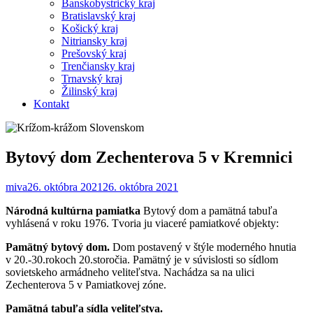
Banskobystrický kraj
Bratislavský kraj
Košický kraj
Nitriansky kraj
Prešovský kraj
Trenčiansky kraj
Trnavský kraj
Žilinský kraj
Kontakt
Bytový dom Zechenterova 5 v Kremnici
miva
26. októbra 2021
26. októbra 2021
Národná kultúrna pamiatka
Bytový dom a pamätná tabuľa
vyhlásená v roku 1976. Tvoria ju viaceré pamiatkové objekty:
Pamätný bytový dom.
Dom postavený v štýle moderného hnutia
v 20.-30.rokoch 20.storočia. Pamätný je v súvislosti so sídlom
sovietskeho armádneho veliteľstva. Nachádza sa na ulici
Zechenterova 5 v Pamiatkovej zóne.
Pamätná tabuľa sídla veliteľstva.