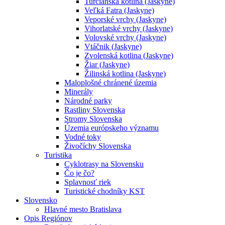
Turčianska kotlina (Jaskyne)
Veľká Fatra (Jaskyne)
Veporské vrchy (Jaskyne)
Vihorlatské vrchy (Jaskyne)
Volovské vrchy (Jaskyne)
Vtáčnik (Jaskyne)
Zvolenská kotlina (Jaskyne)
Žiar (Jaskyne)
Žilinská kotlina (Jaskyne)
Maloplošné chránené územia
Minerály
Národné parky
Rastliny Slovenska
Stromy Slovenska
Územia európskeho významu
Vodné toky
Živočíchy Slovenska
Turistika
Cyklotrasy na Slovensku
Čo je čo?
Splavnosť riek
Turistické chodníky KST
Slovensko
Hlavné mesto Bratislava
Opis Regiónov