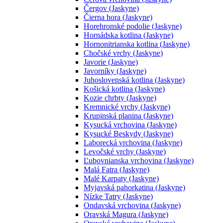
Čergov (Jaskyne)
Čierna hora (Jaskyne)
Horehronské podolie (Jaskyne)
Hornádska kotlina (Jaskyne)
Hornonitrianska kotlina (Jaskyne)
Chočské vrchy (Jaskyne)
Javorie (Jaskyne)
Javorníky (Jaskyne)
Juhoslovenská kotlina (Jaskyne)
Košická kotlina (Jaskyne)
Kozie chrbty (Jaskyne)
Kremnické vrchy (Jaskyne)
Krupinská planina (Jaskyne)
Kysucká vrchovina (Jaskyne)
Kysucké Beskydy (Jaskyne)
Laborecká vrchovina (Jaskyne)
Levočské vrchy (Jaskyne)
Ľubovnianska vrchovina (Jaskyne)
Malá Fatra (Jaskyne)
Malé Karpaty (Jaskyne)
Myjavská pahorkatina (Jaskyne)
Nízke Tatry (Jaskyne)
Ondavská vrchovina (Jaskyne)
Oravská Magura (Jaskyne)