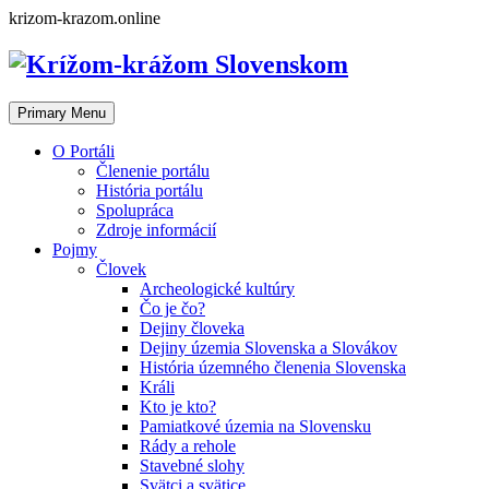
Skip
krizom-krazom.online
to
content
Primary Menu
O Portáli
Členenie portálu
História portálu
Spolupráca
Zdroje informácií
Pojmy
Človek
Archeologické kultúry
Čo je čo?
Dejiny človeka
Dejiny územia Slovenska a Slovákov
História územného členenia Slovenska
Králi
Kto je kto?
Pamiatkové územia na Slovensku
Rády a rehole
Stavebné slohy
Svätci a svätice