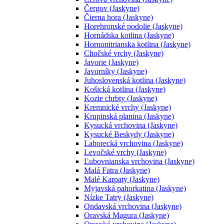
Čergov (Jaskyne)
Čierna hora (Jaskyne)
Horehronské podolie (Jaskyne)
Hornádska kotlina (Jaskyne)
Hornonitrianska kotlina (Jaskyne)
Chočské vrchy (Jaskyne)
Javorie (Jaskyne)
Javorníky (Jaskyne)
Juhoslovenská kotlina (Jaskyne)
Košická kotlina (Jaskyne)
Kozie chrbty (Jaskyne)
Kremnické vrchy (Jaskyne)
Krupinská planina (Jaskyne)
Kysucká vrchovina (Jaskyne)
Kysucké Beskydy (Jaskyne)
Laborecká vrchovina (Jaskyne)
Levočské vrchy (Jaskyne)
Ľubovnianska vrchovina (Jaskyne)
Malá Fatra (Jaskyne)
Malé Karpaty (Jaskyne)
Myjavská pahorkatina (Jaskyne)
Nízke Tatry (Jaskyne)
Ondavská vrchovina (Jaskyne)
Oravská Magura (Jaskyne)