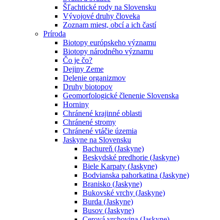
Šľachtické rody na Slovensku
Vývojové druhy človeka
Zoznam miest, obcí a ich častí
Príroda
Biotopy európskeho významu
Biotopy národného významu
Čo je čo?
Dejiny Zeme
Delenie organizmov
Druhy biotopov
Geomorfologické členenie Slovenska
Horniny
Chránené krajinné oblasti
Chránené stromy
Chránené vtáčie územia
Jaskyne na Slovensku
Bachureň (Jaskyne)
Beskydské predhorie (Jaskyne)
Biele Karpaty (Jaskyne)
Bodvianska pahorkatina (Jaskyne)
Branisko (Jaskyne)
Bukovské vrchy (Jaskyne)
Burda (Jaskyne)
Busov (Jaskyne)
Cerová vrchovina (Jaskyne)