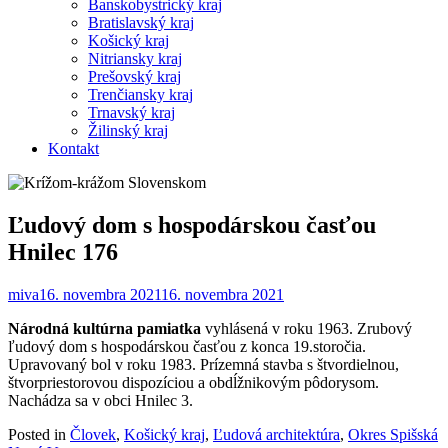
Banskobystrický kraj
Bratislavský kraj
Košický kraj
Nitriansky kraj
Prešovský kraj
Trenčiansky kraj
Trnavský kraj
Žilinský kraj
Kontakt
Ľudový dom s hospodárskou časťou
Hnilec 176
miva
16. novembra 2021
16. novembra 2021
Národná kultúrna pamiatka
vyhlásená v roku 1963. Zrubový
ľudový dom s hospodárskou časťou z konca 19.storočia.
Upravovaný bol v roku 1983. Prízemná stavba s štvordielnou,
štvorpriestorovou dispozíciou a obdĺžnikovým pôdorysom.
Nachádza sa v obci Hnilec 3.
Posted in
Človek
,
Košický kraj
,
Ľudová architektúra
,
Okres Spišská