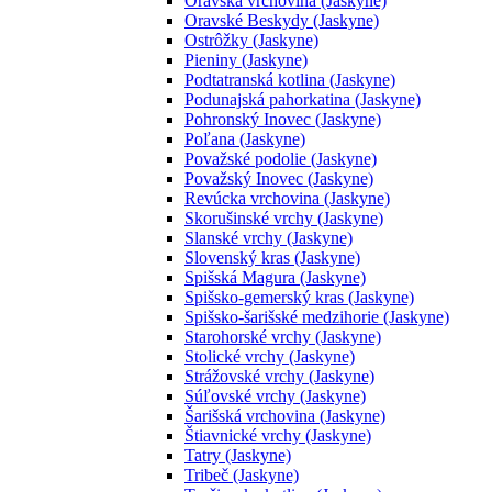
Oravská vrchovina (Jaskyne)
Oravské Beskydy (Jaskyne)
Ostrôžky (Jaskyne)
Pieniny (Jaskyne)
Podtatranská kotlina (Jaskyne)
Podunajská pahorkatina (Jaskyne)
Pohronský Inovec (Jaskyne)
Poľana (Jaskyne)
Považské podolie (Jaskyne)
Považský Inovec (Jaskyne)
Revúcka vrchovina (Jaskyne)
Skorušinské vrchy (Jaskyne)
Slanské vrchy (Jaskyne)
Slovenský kras (Jaskyne)
Spišská Magura (Jaskyne)
Spišsko-gemerský kras (Jaskyne)
Spišsko-šarišské medzihorie (Jaskyne)
Starohorské vrchy (Jaskyne)
Stolické vrchy (Jaskyne)
Strážovské vrchy (Jaskyne)
Súľovské vrchy (Jaskyne)
Šarišská vrchovina (Jaskyne)
Štiavnické vrchy (Jaskyne)
Tatry (Jaskyne)
Tribeč (Jaskyne)