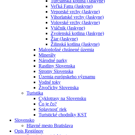
Turčianska kotlina (Jaskyne)
Veľká Fatra (Jaskyne)
Veporské vrchy (Jaskyne)
Vihorlatské vrchy (Jaskyne)
Volovské vrchy (Jaskyne)
Vtáčnik (Jaskyne)
Zvolenská kotlina (Jaskyne)
Žiar (Jaskyne)
Žilinská kotlina (Jaskyne)
Maloplošné chránené územia
Minerály
Národné parky
Rastliny Slovenska
Stromy Slovenska
Územia európskeho významu
Vodné toky
Živočíchy Slovenska
Turistika
Cyklotrasy na Slovensku
Čo je čo?
Splavnosť riek
Turistické chodníky KST
Slovensko
Hlavné mesto Bratislava
Opis Regiónov