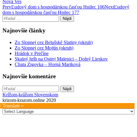
Nová Ves
Post
Prev
Ľudový dom s hospodárskou časťou Hnilec 106
Next
Ľudový
dom s hospodárskou časťou Hnilec 177
navigation
Hľadať:
Najnovšie články
Zo Slopnej cez Belušské Slatiny (okruh)
Zo Slopnej cez Mojtín (okruh)
Hrádok v Prečíne
Skalný hríb na Ostrej Malenici – Dolný Lieskov
Chata Zigovka – Horná Mariková
Najnovšie komentáre
Hľadať:
Krížom-krážom Slovenskom
krizom-krazom.online 2020
/ Translate »