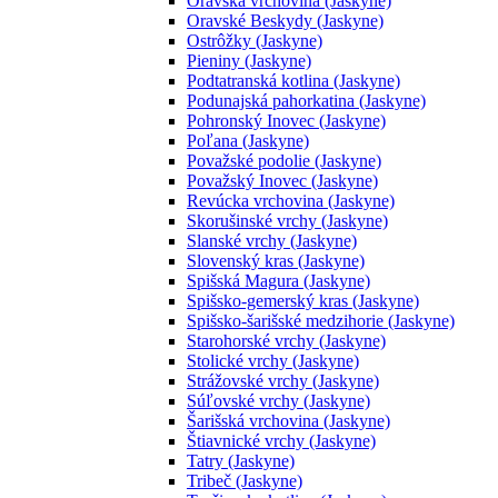
Oravská vrchovina (Jaskyne)
Oravské Beskydy (Jaskyne)
Ostrôžky (Jaskyne)
Pieniny (Jaskyne)
Podtatranská kotlina (Jaskyne)
Podunajská pahorkatina (Jaskyne)
Pohronský Inovec (Jaskyne)
Poľana (Jaskyne)
Považské podolie (Jaskyne)
Považský Inovec (Jaskyne)
Revúcka vrchovina (Jaskyne)
Skorušinské vrchy (Jaskyne)
Slanské vrchy (Jaskyne)
Slovenský kras (Jaskyne)
Spišská Magura (Jaskyne)
Spišsko-gemerský kras (Jaskyne)
Spišsko-šarišské medzihorie (Jaskyne)
Starohorské vrchy (Jaskyne)
Stolické vrchy (Jaskyne)
Strážovské vrchy (Jaskyne)
Súľovské vrchy (Jaskyne)
Šarišská vrchovina (Jaskyne)
Štiavnické vrchy (Jaskyne)
Tatry (Jaskyne)
Tribeč (Jaskyne)