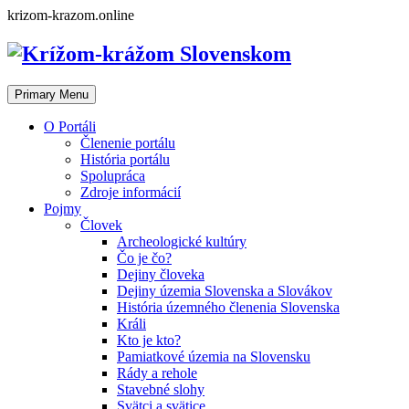
Skip
krizom-krazom.online
to
content
Primary Menu
O Portáli
Členenie portálu
História portálu
Spolupráca
Zdroje informácií
Pojmy
Človek
Archeologické kultúry
Čo je čo?
Dejiny človeka
Dejiny územia Slovenska a Slovákov
História územného členenia Slovenska
Králi
Kto je kto?
Pamiatkové územia na Slovensku
Rády a rehole
Stavebné slohy
Svätci a svätice