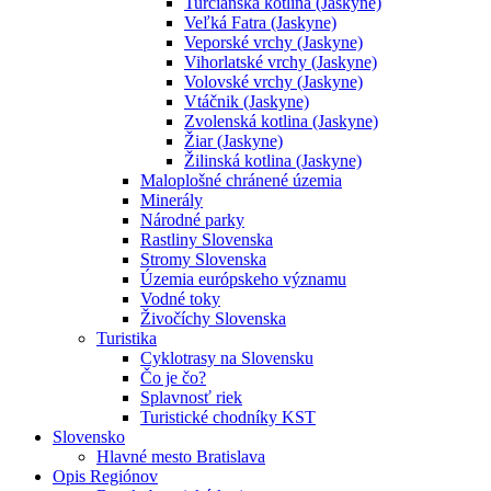
Turčianska kotlina (Jaskyne)
Veľká Fatra (Jaskyne)
Veporské vrchy (Jaskyne)
Vihorlatské vrchy (Jaskyne)
Volovské vrchy (Jaskyne)
Vtáčnik (Jaskyne)
Zvolenská kotlina (Jaskyne)
Žiar (Jaskyne)
Žilinská kotlina (Jaskyne)
Maloplošné chránené územia
Minerály
Národné parky
Rastliny Slovenska
Stromy Slovenska
Územia európskeho významu
Vodné toky
Živočíchy Slovenska
Turistika
Cyklotrasy na Slovensku
Čo je čo?
Splavnosť riek
Turistické chodníky KST
Slovensko
Hlavné mesto Bratislava
Opis Regiónov