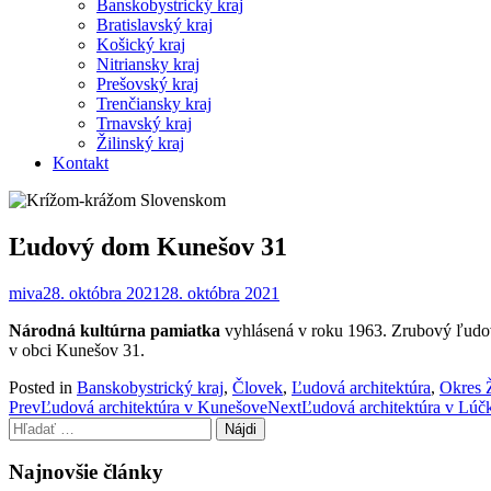
Banskobystrický kraj
Bratislavský kraj
Košický kraj
Nitriansky kraj
Prešovský kraj
Trenčiansky kraj
Trnavský kraj
Žilinský kraj
Kontakt
Ľudový dom Kunešov 31
miva
28. októbra 2021
28. októbra 2021
Národná kultúrna pamiatka
vyhlásená v roku 1963. Zrubový ľudov
v obci Kunešov 31.
Posted in
Banskobystrický kraj
,
Človek
,
Ľudová architektúra
,
Okres 
Post
Prev
Ľudová architektúra v Kunešove
Next
Ľudová architektúra v Lúč
Hľadať:
navigation
Najnovšie články