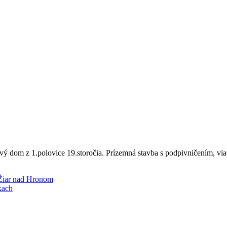
ý dom z 1.polovice 19.storočia. Prízemná stavba s podpivničením, vi
Žiar nad Hronom
kach