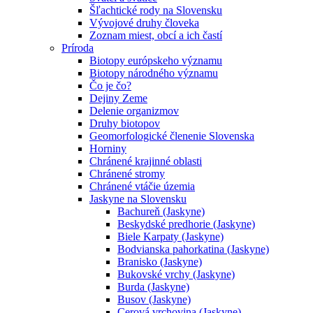
Šľachtické rody na Slovensku
Vývojové druhy človeka
Zoznam miest, obcí a ich častí
Príroda
Biotopy európskeho významu
Biotopy národného významu
Čo je čo?
Dejiny Zeme
Delenie organizmov
Druhy biotopov
Geomorfologické členenie Slovenska
Horniny
Chránené krajinné oblasti
Chránené stromy
Chránené vtáčie územia
Jaskyne na Slovensku
Bachureň (Jaskyne)
Beskydské predhorie (Jaskyne)
Biele Karpaty (Jaskyne)
Bodvianska pahorkatina (Jaskyne)
Branisko (Jaskyne)
Bukovské vrchy (Jaskyne)
Burda (Jaskyne)
Busov (Jaskyne)
Cerová vrchovina (Jaskyne)