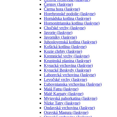
Čergov (Jaskyne)
Čierna hora (Jaskyne)
Horehronské podolie (Jaskyne)
Hornádska kotlina (Jaskyne)
Hornonitrianska kotlina (Jaskyne)
Chočské vrchy (Jaskyne)
Javorie (Jaskyne)
Javorníky (Jaskyne)
Juhoslovenská kotlina (Jaskyne)
Košická kotlina (Jaskyne)
Kozie chrbty (Jaskyne)
Kremnické vrchy (Jaskyne)
Krupinská planina (Jaskyne)
Kysucká vrchovina (Jaskyne)
Kysucké Beskydy (Jaskyne)
Laborecká vrchovina (Jaskyne)
Levočské vrchy (Jaskyne)
Ľubovnianska vrchovina (Jaskyne)
Malá Fatra (Jaskyne)
Malé Karpaty (Jaskyne)
Myjavská pahorkatina (Jaskyne)
Nízke Tatry (Jaskyne)
Ondavská vrchovina (Jaskyne)
Oravská Magura (Jaskyne)