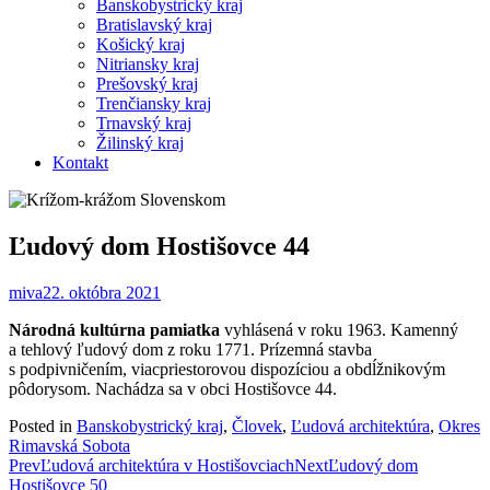
Banskobystrický kraj
Bratislavský kraj
Košický kraj
Nitriansky kraj
Prešovský kraj
Trenčiansky kraj
Trnavský kraj
Žilinský kraj
Kontakt
Ľudový dom Hostišovce 44
miva
22. októbra 2021
Národná kultúrna pamiatka
vyhlásená v roku 1963. Kamenný
a tehlový ľudový dom z roku 1771. Prízemná stavba
s podpivničením, viacpriestorovou dispozíciou a obdĺžnikovým
pôdorysom. Nachádza sa v obci Hostišovce 44.
Posted in
Banskobystrický kraj
,
Človek
,
Ľudová architektúra
,
Okres
Rimavská Sobota
Post
Prev
Ľudová architektúra v Hostišovciach
Next
Ľudový dom
Hostišovce 50