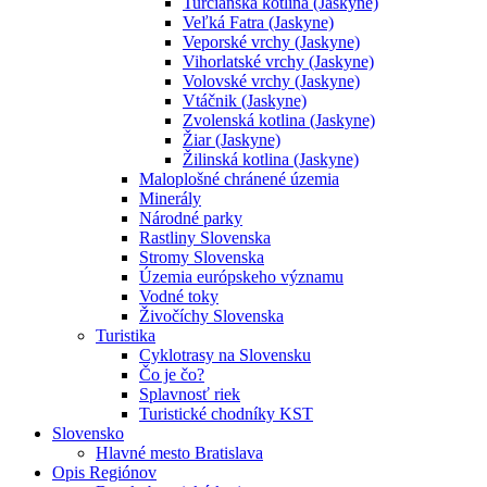
Turčianska kotlina (Jaskyne)
Veľká Fatra (Jaskyne)
Veporské vrchy (Jaskyne)
Vihorlatské vrchy (Jaskyne)
Volovské vrchy (Jaskyne)
Vtáčnik (Jaskyne)
Zvolenská kotlina (Jaskyne)
Žiar (Jaskyne)
Žilinská kotlina (Jaskyne)
Maloplošné chránené územia
Minerály
Národné parky
Rastliny Slovenska
Stromy Slovenska
Územia európskeho významu
Vodné toky
Živočíchy Slovenska
Turistika
Cyklotrasy na Slovensku
Čo je čo?
Splavnosť riek
Turistické chodníky KST
Slovensko
Hlavné mesto Bratislava
Opis Regiónov