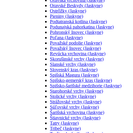
Oravská vrchovina (Jaskyne)
Oravské Beskydy (Jaskyne)
Ostrôžky (Jaskyne)
Pieniny (Jaskyne)
Podtatranská kotlina (Jaskyne)
Podunajská pahorkatina (Jaskyne)
Pohronský Inovec (Jaskyne)
Poľana (Jaskyne)
Považské podolie (Jaskyne)
Považský Inovec (Jaskyne)
Revúcka vrchovina (Jaskyne)
Skorušinské vrchy (Jaskyne)
Slanské vrchy (Jaskyne)
Slovenský kras (Jaskyne)
Spišská Magura (Jaskyne)
Spišsko-gemerský kras (Jaskyne)
Spišsko-šarišské medzihorie (Jaskyne)
Starohorské vrchy (Jaskyne)
Stolické vrchy (Jaskyne)
Strážovské vrchy (Jaskyne)
Súľovské vrchy (Jaskyne)
Šarišská vrchovina (Jaskyne)
Štiavnické vrchy (Jaskyne)
Tatry (Jaskyne)
Tribeč (Jaskyne)