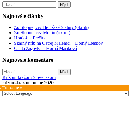
navigation
Hľadať:
Najnovšie články
Zo Slopnej cez Belušské Slatiny (okruh)
Zo Slopnej cez Mojtín (okruh)
Hrádok v Prečíne
Skalný hríb na Ostrej Malenici – Dolný Lieskov
Chata Zigovka – Horná Mariková
Najnovšie komentáre
Hľadať:
Krížom-krážom Slovenskom
krizom-krazom.online 2020
/ Translate »