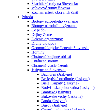
Šľachtické rody na Slovensku
Vývojové druhy človeka
Zoznam miest, obcí a ich častí
Príroda
Biotopy európskeho významu
Biotopy národného významu
Čo je čo?
Dejiny Zeme
Delenie organizmov
Druhy biotopov
Geomorfologické členenie Slovenska
Horniny
Chránené krajinné oblasti
Chránené stromy
Chránené vtáčie územia
Jaskyne na Slovensku
Bachureň (Jaskyne)
Beskydské predhorie (Jaskyne)
Biele Karpaty (Jaskyne)
Bodvianska pahorkatina (Jaskyne)
Branisko (Jaskyne)
Bukovské vrchy (Jaskyne)
Burda (Jaskyne)
Busov (Jaskyne)
Cerová vrchovina (Jaskyne)