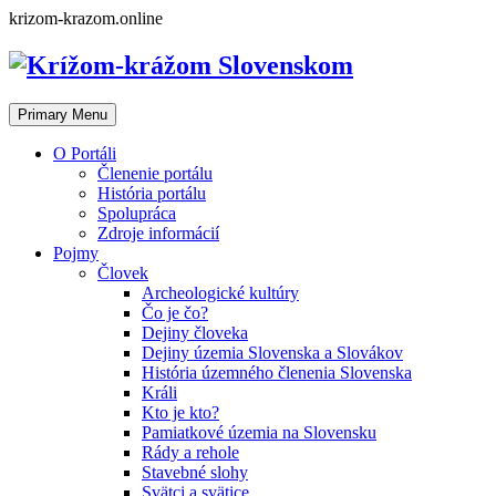
Skip
krizom-krazom.online
to
content
Primary Menu
O Portáli
Členenie portálu
História portálu
Spolupráca
Zdroje informácií
Pojmy
Človek
Archeologické kultúry
Čo je čo?
Dejiny človeka
Dejiny územia Slovenska a Slovákov
História územného členenia Slovenska
Králi
Kto je kto?
Pamiatkové územia na Slovensku
Rády a rehole
Stavebné slohy
Svätci a svätice