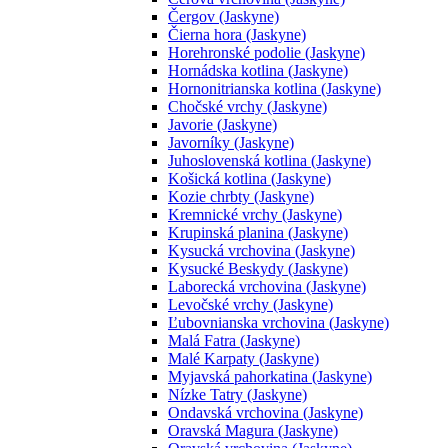
Čergov (Jaskyne)
Čierna hora (Jaskyne)
Horehronské podolie (Jaskyne)
Hornádska kotlina (Jaskyne)
Hornonitrianska kotlina (Jaskyne)
Chočské vrchy (Jaskyne)
Javorie (Jaskyne)
Javorníky (Jaskyne)
Juhoslovenská kotlina (Jaskyne)
Košická kotlina (Jaskyne)
Kozie chrbty (Jaskyne)
Kremnické vrchy (Jaskyne)
Krupinská planina (Jaskyne)
Kysucká vrchovina (Jaskyne)
Kysucké Beskydy (Jaskyne)
Laborecká vrchovina (Jaskyne)
Levočské vrchy (Jaskyne)
Ľubovnianska vrchovina (Jaskyne)
Malá Fatra (Jaskyne)
Malé Karpaty (Jaskyne)
Myjavská pahorkatina (Jaskyne)
Nízke Tatry (Jaskyne)
Ondavská vrchovina (Jaskyne)
Oravská Magura (Jaskyne)