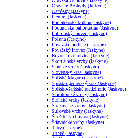
Oravská vrchovina (Jaskyne)
Oravské Beskydy (Jaskyne)
Ostrôžky (Jaskyne)
Pieniny (Jaskyne)
Podtatranská kotlina (Jaskyne)
Podunajská pahorkatina (Jaskyne)
Pohronský Inovec (Jaskyne)
Poľana (Jaskyne)
Považské podolie (Jaskyne)
Považský Inovec (Jaskyne)
Revúcka vrchovina (Jaskyne)
Skorušinské vrchy (Jaskyne)
Slanské vrchy (Jaskyne)
Slovenský kras (Jaskyne)
Spišská Magura (Jaskyne)
Spišsko-gemerský kras (Jaskyne)
Spišsko-šarišské medzihorie (Jaskyne)
Starohorské vrchy (Jaskyne)
Stolické vrchy (Jaskyne)
Strážovské vrchy (Jaskyne)
Súľovské vrchy (Jaskyne)
Šarišská vrchovina (Jaskyne)
Štiavnické vrchy (Jaskyne)
Tatry (Jaskyne)
Tribeč (Jaskyne)