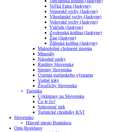
Turčianska kotlina (Jaskyne)
Veľká Fatra (Jaskyne)
Veporské vrchy (Jaskyne)
Vihorlatské vrchy (Jaskyne)
Volovské vrchy (Jaskyne)
Vtáčnik (Jaskyne)
Zvolenská kotlina (Jaskyne)
Žiar (Jaskyne)
Žilinská kotlina (Jaskyne)
Maloplošné chránené územia
Minerály
Národné parky
Rastliny Slovenska
Stromy Slovenska
Územia európskeho významu
Vodné toky
Živočíchy Slovenska
Turistika
Cyklotrasy na Slovensku
Čo je čo?
Splavnosť riek
Turistické chodníky KST
Slovensko
Hlavné mesto Bratislava
Opis Regiónov