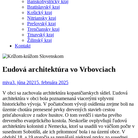
Banskobystrický kraj
Bratislavský kraj
Košický kraj
Nitriansky kraj
Prešovský kraj
Trenčiansky kraj
Trnavský kraj
Žilinský kraj
Kontakt
Ľudová architektúra vo Vrbovciach
miva
3. júna 2021
5. februára 2025
V obci sa zachovala architektúra kopaničiarskych sídiel. Ľudová
architektúra v obci bola poznamenaná viacerými vplyvmi
historického vývoja. V počiatočnom vývoji osídlenia zrejme boli na
územie chotára prenesené prvky drevených stavieb cestou
prisťahovalcov z radov husitov. O tom svedčí i stavba prvého
dreveného evanjelického kostola. Neskoršie ovplyvňujú ľudovú
architektúru kolonisti z Nemecka, ktorí sa usadili vo väčšom počte v
susednom Sobotišti, ale ich prítomnosť bola i na území obce. V
období 18. a 19.storočia sa prenášajú niektoré prvky zo susednej