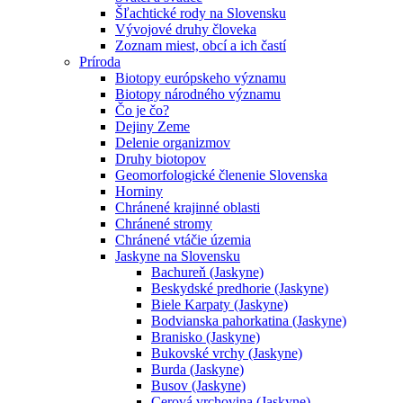
Šľachtické rody na Slovensku
Vývojové druhy človeka
Zoznam miest, obcí a ich častí
Príroda
Biotopy európskeho významu
Biotopy národného významu
Čo je čo?
Dejiny Zeme
Delenie organizmov
Druhy biotopov
Geomorfologické členenie Slovenska
Horniny
Chránené krajinné oblasti
Chránené stromy
Chránené vtáčie územia
Jaskyne na Slovensku
Bachureň (Jaskyne)
Beskydské predhorie (Jaskyne)
Biele Karpaty (Jaskyne)
Bodvianska pahorkatina (Jaskyne)
Branisko (Jaskyne)
Bukovské vrchy (Jaskyne)
Burda (Jaskyne)
Busov (Jaskyne)
Cerová vrchovina (Jaskyne)