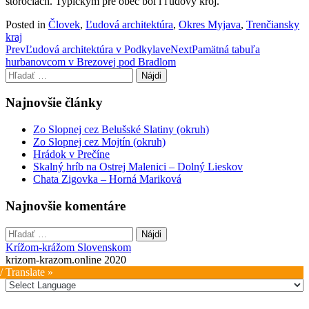
storočiach. Typickým pre obec bol i ľudový kroj.
Posted in
Človek
,
Ľudová architektúra
,
Okres Myjava
,
Trenčiansky
kraj
Post
Prev
Ľudová architektúra v Podkylave
Next
Pamätná tabuľa
hurbanovcom v Brezovej pod Bradlom
navigation
Hľadať:
Najnovšie články
Zo Slopnej cez Belušské Slatiny (okruh)
Zo Slopnej cez Mojtín (okruh)
Hrádok v Prečíne
Skalný hríb na Ostrej Malenici – Dolný Lieskov
Chata Zigovka – Horná Mariková
Najnovšie komentáre
Hľadať:
Krížom-krážom Slovenskom
krizom-krazom.online 2020
/ Translate »