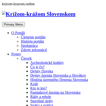
Skip
krizom-krazom.online
to
content
Primary Menu
O Portáli
Členenie portálu
História portálu
Spolupráca
Zdroje informácií
Pojmy
Človek
Archeologické kultúry
Čo je čo?
Dejiny človeka
Dejiny územia Slovenska a Slovákov
História územného členenia Slovenska
Králi
Kto je kto?
Pamiatkové územia na Slovensku
Rády a rehole
Stavebné slohy
Svätci a svätice