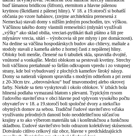
buď lámanou bridlicou (šifrom), eternitom a hlavne pálenou
krytinou (škridlami z pálenej hliny). V 18. a 19.storočí si bohatší
občania po vzore habánov, (zrejme architektúra prenesená z
Nemecka) stavali domy s nižším jedným poschodím, tzv. výškou.
Väčšinou takého domy vlastnili remeselníci (mlynári využívali
„výšky“ ako sklad obilia, vreciari-pytlikári tkali plátno a šili pre
mlynárov vrecia, sitári – výrobcovia sít pre mlyny i pre domácnosti).
Na dedine sa väčšina hospodárskych budov ako chlievy, maštale a
stodoly stavali z kameňa alebo z hornej časti z nepálenej hliny.
Obloky boli menšie, členené na 6 tabuliek skla, spravidla dvojité,
vnútorné a vonkajšie. Medzi oblokom sa pestovali kvetiny. Strechy
boli väčšinou pretiahnuté so širším odkvapom vpredu i zo vstupnej
strany, kde bol vybudovaný z plochých kameňov široký násyp.
Domy sa natierali vápnom spravidla s modrým odtieňom a pri zemi
z 20-30cm tzv. „obrovnávkou“ buď tmavomodrej alebo okrovej
farby. Niekde sa tieto vyskytovali i okolo oblokov. V izbách bola
hlinená podlaha vymazaná blatom s plevami. Typickým rysom
ľudového staviteľstva v obci hlavne pod vplyvom vysokého počtu
obyvateľov v 18. a 19.storočí boli spoločné dvory a niekoľko
obytných domov za sebou. Tradičné ľudové staviteľstvo vďaka
využívaniu prírodných daností bolo neoddeliteľnou súčasťou
krajiny a to ako výberom materiálu tak i konštrukčnou a funkčnou
skladbou. Ľudové staviteľstvo bolo odrazom kolektívnej skúsenosti.
Dotváralo citlivo celkový ráz obce, hlavne v predchádzajúcich