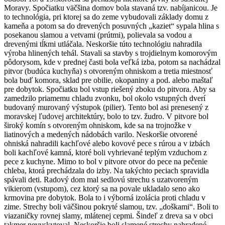
Moravy. Spočiatku väčšina domov bola stavaná tzv. nabíjanicou. Je
to technológia, pri ktorej sa do zeme vybudovali základy domu z
kameňa a potom sa do drevených posuvných „kaziet“ sypala hlina s
posekanou slamou a vetvami (prútmi), polievala sa vodou a
drevenými tĺkmi utláčala. Neskoršie túto technológiu nahradila
výroba hlinených tehál. Stavali sa stavby s trojdielnym komorovým
pôdorysom, kde v prednej časti bola veľká izba, potom sa nachádzal
pitvor (budúca kuchyňa) s otvoreným ohniskom a tretia miestnosť
bola buď komora, sklad pre obilie, okopaniny a pod. alebo maštaľ
pre dobytok. Spočiatku bol vstup riešený zboku do pitvora. Aby sa
zamedzilo priamemu chladu zvonku, bol okolo vstupných dverí
budovaný murovaný výstupok (pilier). Tento bol asi prenesený z
moravskej ľudovej architektúry, bolo to tzv. žudro. V pitvore bol
široký komín s otvoreným ohniskom, kde sa na trojnožke v
liatinových a medených nádobách varilo. Neskoršie otvorené
ohniská nahradili kachľové alebo kovové pece s rúrou a v izbách
boli kachľové kamná, ktoré boli vyhrievané teplým vzduchom z
pece z kuchyne. Mimo to bol v pitvore otvor do pece na pečenie
chleba, ktorá prechádzala do izby. Na takýchto peciach spravidla
spávali deti. Radový dom mal sedlovú strechu s uzatvoreným
vikierom (vstupom), cez ktorý sa na povale ukladalo seno ako
krmovina pre dobytok. Bola to i výborná izolácia proti chladu v
zime. Strechy boli väčšinou pokryté slamou, tzv. „doškami“. Boli to
viazaničky rovnej slamy, mlátenej cepmi. Šindeľ z dreva sa v obci
takmer nevyskytoval. Neskoršie boli slamené strechy nahradené