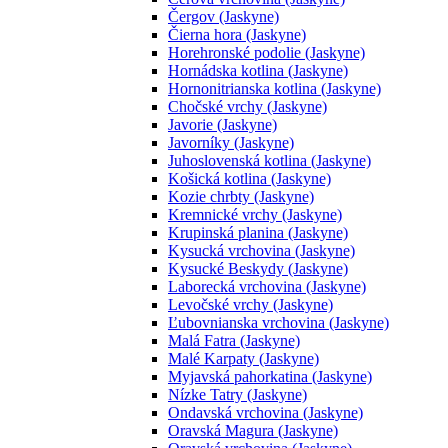
Čergov (Jaskyne)
Čierna hora (Jaskyne)
Horehronské podolie (Jaskyne)
Hornádska kotlina (Jaskyne)
Hornonitrianska kotlina (Jaskyne)
Chočské vrchy (Jaskyne)
Javorie (Jaskyne)
Javorníky (Jaskyne)
Juhoslovenská kotlina (Jaskyne)
Košická kotlina (Jaskyne)
Kozie chrbty (Jaskyne)
Kremnické vrchy (Jaskyne)
Krupinská planina (Jaskyne)
Kysucká vrchovina (Jaskyne)
Kysucké Beskydy (Jaskyne)
Laborecká vrchovina (Jaskyne)
Levočské vrchy (Jaskyne)
Ľubovnianska vrchovina (Jaskyne)
Malá Fatra (Jaskyne)
Malé Karpaty (Jaskyne)
Myjavská pahorkatina (Jaskyne)
Nízke Tatry (Jaskyne)
Ondavská vrchovina (Jaskyne)
Oravská Magura (Jaskyne)