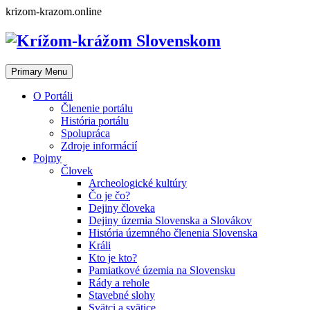
Skip
krizom-krazom.online
to
content
Primary Menu
O Portáli
Členenie portálu
História portálu
Spolupráca
Zdroje informácií
Pojmy
Človek
Archeologické kultúry
Čo je čo?
Dejiny človeka
Dejiny územia Slovenska a Slovákov
História územného členenia Slovenska
Králi
Kto je kto?
Pamiatkové územia na Slovensku
Rády a rehole
Stavebné slohy
Svätci a svätice