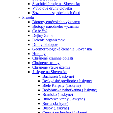
Šľachtické rody na Slovensku
Vývojové druhy človeka
Zoznam miest, obcí a ich častí
Príroda
Biotopy európskeho významu
Biotopy národného významu
Čo je čo?
Dejiny Zeme
Delenie organizmov
Druhy biotopov
Geomorfologické členenie Slovenska
Horniny
Chránené krajinné oblasti
Chránené stromy
Chránené vtáčie územia
Jaskyne na Slovensku
Bachureň (Jaskyne)
Beskydské predhorie (Jaskyne)
Biele Karpaty (Jaskyne)
Bodvianska pahorkatina (Jaskyne)
Branisko (Jaskyne)
Bukovské vrchy (Jaskyne)
Burda (Jaskyne)
Busov (Jaskyne)
Cerová vrchovina (Jaskyne)