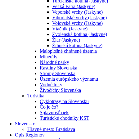
Turčianska kotlina (Jaskyne)
Veľká Fatra (Jaskyne)
Veporské vrchy (Jaskyne)
Vihorlatské vrchy (Jaskyne)
Volovské vrchy (Jaskyne)
Vtáčnik (Jaskyne)
Zvolenská kotlina (Jaskyne)
Žiar (Jaskyne)
Žilinská kotlina (Jaskyne)
Maloplošné chránené územia
Minerály
Národné parky
Rastliny Slovenska
Stromy Slovenska
Územia európskeho významu
Vodné toky
Živočíchy Slovenska
Turistika
Cyklotrasy na Slovensku
Čo je čo?
Splavnosť riek
Turistické chodníky KST
Slovensko
Hlavné mesto Bratislava
Opis Regiónov