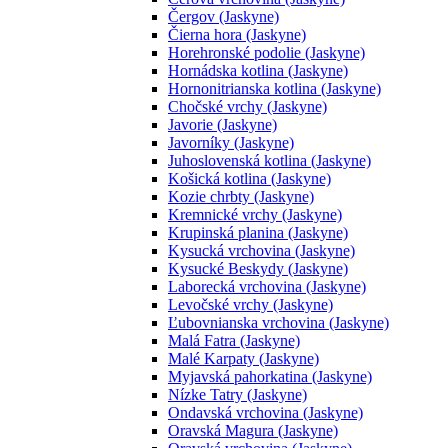
Čergov (Jaskyne)
Čierna hora (Jaskyne)
Horehronské podolie (Jaskyne)
Hornádska kotlina (Jaskyne)
Hornonitrianska kotlina (Jaskyne)
Chočské vrchy (Jaskyne)
Javorie (Jaskyne)
Javorníky (Jaskyne)
Juhoslovenská kotlina (Jaskyne)
Košická kotlina (Jaskyne)
Kozie chrbty (Jaskyne)
Kremnické vrchy (Jaskyne)
Krupinská planina (Jaskyne)
Kysucká vrchovina (Jaskyne)
Kysucké Beskydy (Jaskyne)
Laborecká vrchovina (Jaskyne)
Levočské vrchy (Jaskyne)
Ľubovnianska vrchovina (Jaskyne)
Malá Fatra (Jaskyne)
Malé Karpaty (Jaskyne)
Myjavská pahorkatina (Jaskyne)
Nízke Tatry (Jaskyne)
Ondavská vrchovina (Jaskyne)
Oravská Magura (Jaskyne)