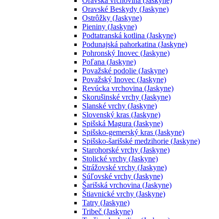
Oravská vrchovina (Jaskyne)
Oravské Beskydy (Jaskyne)
Ostrôžky (Jaskyne)
Pieniny (Jaskyne)
Podtatranská kotlina (Jaskyne)
Podunajská pahorkatina (Jaskyne)
Pohronský Inovec (Jaskyne)
Poľana (Jaskyne)
Považské podolie (Jaskyne)
Považský Inovec (Jaskyne)
Revúcka vrchovina (Jaskyne)
Skorušinské vrchy (Jaskyne)
Slanské vrchy (Jaskyne)
Slovenský kras (Jaskyne)
Spišská Magura (Jaskyne)
Spišsko-gemerský kras (Jaskyne)
Spišsko-šarišské medzihorie (Jaskyne)
Starohorské vrchy (Jaskyne)
Stolické vrchy (Jaskyne)
Strážovské vrchy (Jaskyne)
Súľovské vrchy (Jaskyne)
Šarišská vrchovina (Jaskyne)
Štiavnické vrchy (Jaskyne)
Tatry (Jaskyne)
Tribeč (Jaskyne)