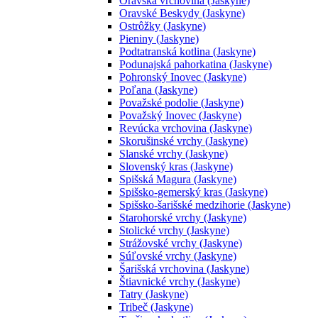
Oravská vrchovina (Jaskyne)
Oravské Beskydy (Jaskyne)
Ostrôžky (Jaskyne)
Pieniny (Jaskyne)
Podtatranská kotlina (Jaskyne)
Podunajská pahorkatina (Jaskyne)
Pohronský Inovec (Jaskyne)
Poľana (Jaskyne)
Považské podolie (Jaskyne)
Považský Inovec (Jaskyne)
Revúcka vrchovina (Jaskyne)
Skorušinské vrchy (Jaskyne)
Slanské vrchy (Jaskyne)
Slovenský kras (Jaskyne)
Spišská Magura (Jaskyne)
Spišsko-gemerský kras (Jaskyne)
Spišsko-šarišské medzihorie (Jaskyne)
Starohorské vrchy (Jaskyne)
Stolické vrchy (Jaskyne)
Strážovské vrchy (Jaskyne)
Súľovské vrchy (Jaskyne)
Šarišská vrchovina (Jaskyne)
Štiavnické vrchy (Jaskyne)
Tatry (Jaskyne)
Tribeč (Jaskyne)