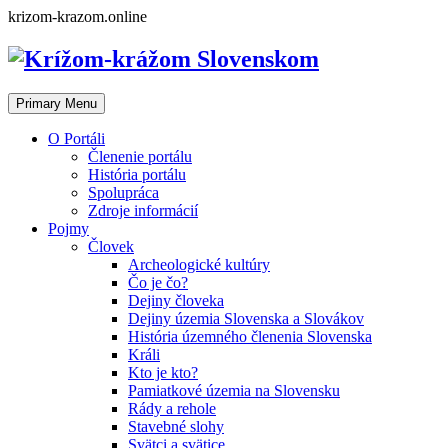
Skip
krizom-krazom.online
to
content
Primary Menu
O Portáli
Členenie portálu
História portálu
Spolupráca
Zdroje informácií
Pojmy
Človek
Archeologické kultúry
Čo je čo?
Dejiny človeka
Dejiny územia Slovenska a Slovákov
História územného členenia Slovenska
Králi
Kto je kto?
Pamiatkové územia na Slovensku
Rády a rehole
Stavebné slohy
Svätci a svätice