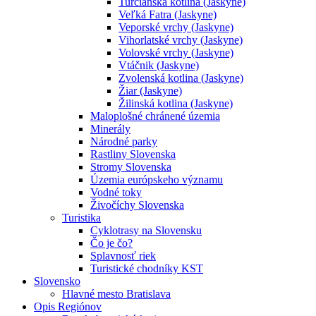
Turčianska kotlina (Jaskyne)
Veľká Fatra (Jaskyne)
Veporské vrchy (Jaskyne)
Vihorlatské vrchy (Jaskyne)
Volovské vrchy (Jaskyne)
Vtáčnik (Jaskyne)
Zvolenská kotlina (Jaskyne)
Žiar (Jaskyne)
Žilinská kotlina (Jaskyne)
Maloplošné chránené územia
Minerály
Národné parky
Rastliny Slovenska
Stromy Slovenska
Územia európskeho významu
Vodné toky
Živočíchy Slovenska
Turistika
Cyklotrasy na Slovensku
Čo je čo?
Splavnosť riek
Turistické chodníky KST
Slovensko
Hlavné mesto Bratislava
Opis Regiónov