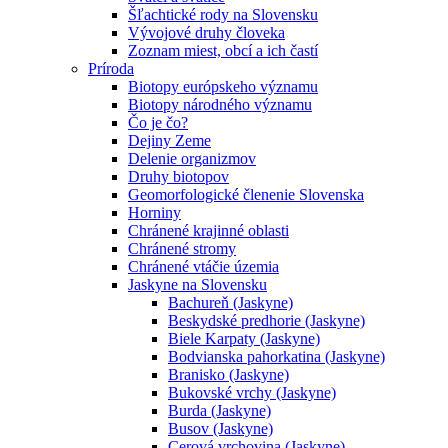
Šľachtické rody na Slovensku
Vývojové druhy človeka
Zoznam miest, obcí a ich častí
Príroda
Biotopy európskeho významu
Biotopy národného významu
Čo je čo?
Dejiny Zeme
Delenie organizmov
Druhy biotopov
Geomorfologické členenie Slovenska
Horniny
Chránené krajinné oblasti
Chránené stromy
Chránené vtáčie územia
Jaskyne na Slovensku
Bachureň (Jaskyne)
Beskydské predhorie (Jaskyne)
Biele Karpaty (Jaskyne)
Bodvianska pahorkatina (Jaskyne)
Branisko (Jaskyne)
Bukovské vrchy (Jaskyne)
Burda (Jaskyne)
Busov (Jaskyne)
Cerová vrchovina (Jaskyne)