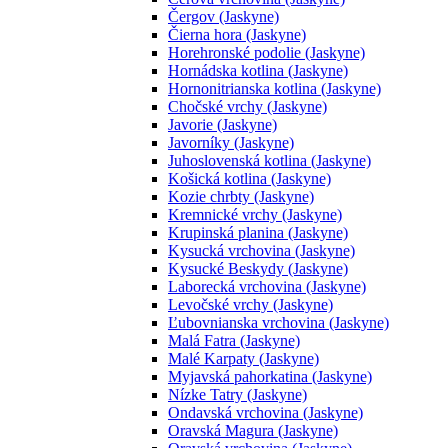
Čergov (Jaskyne)
Čierna hora (Jaskyne)
Horehronské podolie (Jaskyne)
Hornádska kotlina (Jaskyne)
Hornonitrianska kotlina (Jaskyne)
Chočské vrchy (Jaskyne)
Javorie (Jaskyne)
Javorníky (Jaskyne)
Juhoslovenská kotlina (Jaskyne)
Košická kotlina (Jaskyne)
Kozie chrbty (Jaskyne)
Kremnické vrchy (Jaskyne)
Krupinská planina (Jaskyne)
Kysucká vrchovina (Jaskyne)
Kysucké Beskydy (Jaskyne)
Laborecká vrchovina (Jaskyne)
Levočské vrchy (Jaskyne)
Ľubovnianska vrchovina (Jaskyne)
Malá Fatra (Jaskyne)
Malé Karpaty (Jaskyne)
Myjavská pahorkatina (Jaskyne)
Nízke Tatry (Jaskyne)
Ondavská vrchovina (Jaskyne)
Oravská Magura (Jaskyne)