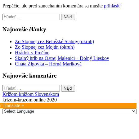
Prepáčte, ale pred zanechaním komentára sa musíte
prihlásiť
.
Hľadať:
Najnovšie články
Zo Slopnej cez Belušské Slatiny (okruh)
Zo Slopnej cez Mojtín (okruh)
Hrádok v Prečíne
Skalný hríb na Ostrej Malenici – Dolný Lieskov
Chata Zigovka – Horná Mariková
Najnovšie komentáre
Hľadať:
Krížom-krážom Slovenskom
krizom-krazom.online 2020
/ Translate »