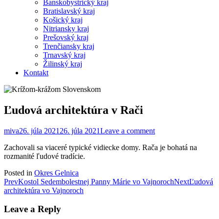
Banskobystrický kraj
Bratislavský kraj
Košický kraj
Nitriansky kraj
Prešovský kraj
Trenčiansky kraj
Trnavský kraj
Žilinský kraj
Kontakt
Ľudová architektúra v Rači
miva
26. júla 2021
26. júla 2021
Leave a comment
Zachovali sa viaceré typické vidiecke domy. Rača je bohatá na
rozmanité ľudové tradície.
Posted in
Okres Gelnica
Post
Prev
Kostol Sedembolestnej Panny Márie vo Vajnoroch
Next
Ľudová
architektúra vo Vajnoroch
navigation
Leave a Reply