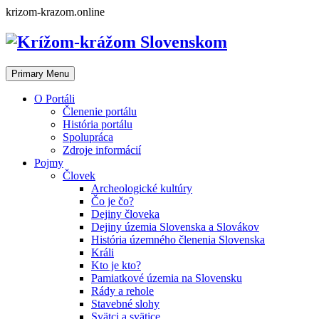
Skip
krizom-krazom.online
to
content
Primary Menu
O Portáli
Členenie portálu
História portálu
Spolupráca
Zdroje informácií
Pojmy
Človek
Archeologické kultúry
Čo je čo?
Dejiny človeka
Dejiny územia Slovenska a Slovákov
História územného členenia Slovenska
Králi
Kto je kto?
Pamiatkové územia na Slovensku
Rády a rehole
Stavebné slohy
Svätci a svätice