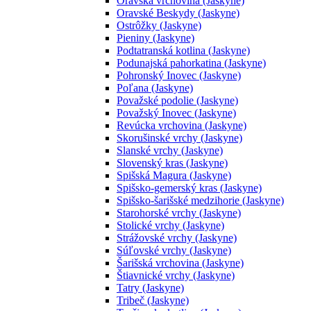
Oravská vrchovina (Jaskyne)
Oravské Beskydy (Jaskyne)
Ostrôžky (Jaskyne)
Pieniny (Jaskyne)
Podtatranská kotlina (Jaskyne)
Podunajská pahorkatina (Jaskyne)
Pohronský Inovec (Jaskyne)
Poľana (Jaskyne)
Považské podolie (Jaskyne)
Považský Inovec (Jaskyne)
Revúcka vrchovina (Jaskyne)
Skorušinské vrchy (Jaskyne)
Slanské vrchy (Jaskyne)
Slovenský kras (Jaskyne)
Spišská Magura (Jaskyne)
Spišsko-gemerský kras (Jaskyne)
Spišsko-šarišské medzihorie (Jaskyne)
Starohorské vrchy (Jaskyne)
Stolické vrchy (Jaskyne)
Strážovské vrchy (Jaskyne)
Súľovské vrchy (Jaskyne)
Šarišská vrchovina (Jaskyne)
Štiavnické vrchy (Jaskyne)
Tatry (Jaskyne)
Tribeč (Jaskyne)