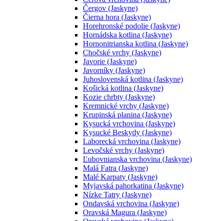
Čergov (Jaskyne)
Čierna hora (Jaskyne)
Horehronské podolie (Jaskyne)
Hornádska kotlina (Jaskyne)
Hornonitrianska kotlina (Jaskyne)
Chočské vrchy (Jaskyne)
Javorie (Jaskyne)
Javorníky (Jaskyne)
Juhoslovenská kotlina (Jaskyne)
Košická kotlina (Jaskyne)
Kozie chrbty (Jaskyne)
Kremnické vrchy (Jaskyne)
Krupinská planina (Jaskyne)
Kysucká vrchovina (Jaskyne)
Kysucké Beskydy (Jaskyne)
Laborecká vrchovina (Jaskyne)
Levočské vrchy (Jaskyne)
Ľubovnianska vrchovina (Jaskyne)
Malá Fatra (Jaskyne)
Malé Karpaty (Jaskyne)
Myjavská pahorkatina (Jaskyne)
Nízke Tatry (Jaskyne)
Ondavská vrchovina (Jaskyne)
Oravská Magura (Jaskyne)