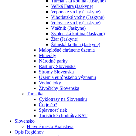
Turčianska kotlina (Jaskyne)
Veľká Fatra (Jaskyne)
Veporské vrchy (Jaskyne)
Vihorlatské vrchy (Jaskyne)
Volovské vrchy (Jaskyne)
Vtáčnik (Jaskyne)
Zvolenská kotlina (Jaskyne)
Žiar (Jaskyne)
Žilinská kotlina (Jaskyne)
Maloplošné chránené územia
Minerály
Národné parky
Rastliny Slovenska
Stromy Slovenska
Územia európskeho významu
Vodné toky
Živočíchy Slovenska
Turistika
Cyklotrasy na Slovensku
Čo je čo?
Splavnosť riek
Turistické chodníky KST
Slovensko
Hlavné mesto Bratislava
Opis Regiónov