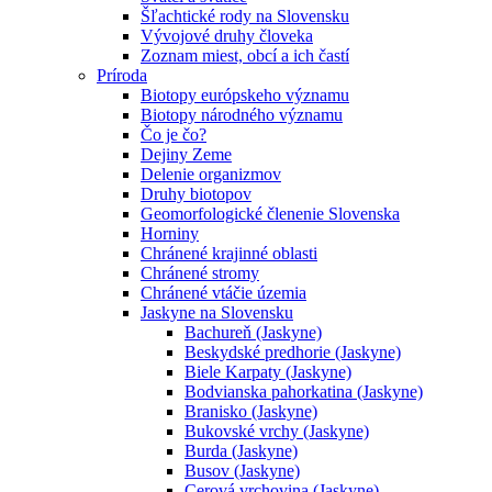
Šľachtické rody na Slovensku
Vývojové druhy človeka
Zoznam miest, obcí a ich častí
Príroda
Biotopy európskeho významu
Biotopy národného významu
Čo je čo?
Dejiny Zeme
Delenie organizmov
Druhy biotopov
Geomorfologické členenie Slovenska
Horniny
Chránené krajinné oblasti
Chránené stromy
Chránené vtáčie územia
Jaskyne na Slovensku
Bachureň (Jaskyne)
Beskydské predhorie (Jaskyne)
Biele Karpaty (Jaskyne)
Bodvianska pahorkatina (Jaskyne)
Branisko (Jaskyne)
Bukovské vrchy (Jaskyne)
Burda (Jaskyne)
Busov (Jaskyne)
Cerová vrchovina (Jaskyne)