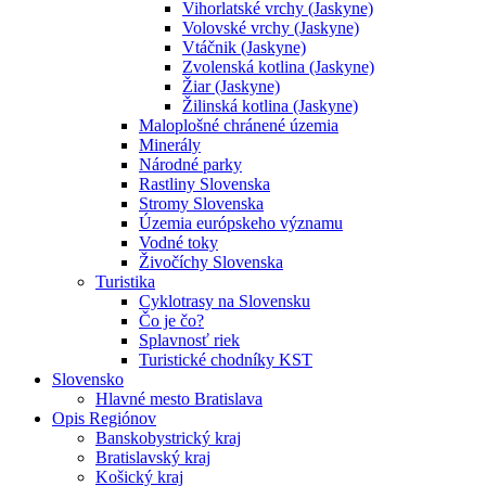
Vihorlatské vrchy (Jaskyne)
Volovské vrchy (Jaskyne)
Vtáčnik (Jaskyne)
Zvolenská kotlina (Jaskyne)
Žiar (Jaskyne)
Žilinská kotlina (Jaskyne)
Maloplošné chránené územia
Minerály
Národné parky
Rastliny Slovenska
Stromy Slovenska
Územia európskeho významu
Vodné toky
Živočíchy Slovenska
Turistika
Cyklotrasy na Slovensku
Čo je čo?
Splavnosť riek
Turistické chodníky KST
Slovensko
Hlavné mesto Bratislava
Opis Regiónov
Banskobystrický kraj
Bratislavský kraj
Košický kraj