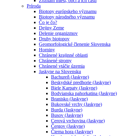
Zoznam miest, obcí a ich častí
Príroda
Biotopy európskeho významu
Biotopy národného významu
Čo je čo?
Dejiny Zeme
Delenie organizmov
Druhy biotopov
Geomorfologické členenie Slovenska
Horniny
Chránené krajinné oblasti
Chránené stromy
Chránené vtáčie územia
Jaskyne na Slovensku
Bachureň (Jaskyne)
Beskydské predhorie (Jaskyne)
Biele Karpaty (Jaskyne)
Bodvianska pahorkatina (Jaskyne)
Branisko (Jaskyne)
Bukovské vrchy (Jaskyne)
Burda (Jaskyne)
Busov (Jaskyne)
Cerová vrchovina (Jaskyne)
Čergov (Jaskyne)
Čierna hora (Jaskyne)