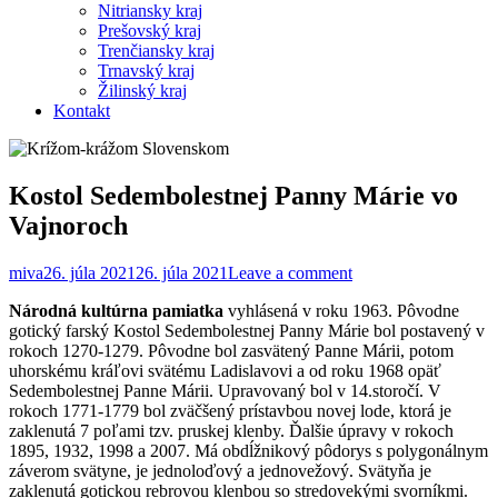
Nitriansky kraj
Prešovský kraj
Trenčiansky kraj
Trnavský kraj
Žilinský kraj
Kontakt
Kostol Sedembolestnej Panny Márie vo
Vajnoroch
miva
26. júla 2021
26. júla 2021
Leave a comment
Národná kultúrna pamiatka
vyhlásená v roku 1963. Pôvodne
gotický farský Kostol Sedembolestnej Panny Márie bol postavený v
rokoch 1270-1279. Pôvodne bol zasvätený Panne Márii, potom
uhorskému kráľovi svätému Ladislavovi a od roku 1968 opäť
Sedembolestnej Panne Márii. Upravovaný bol v 14.storočí. V
rokoch 1771-1779 bol zväčšený prístavbou novej lode, ktorá je
zaklenutá 7 poľami tzv. pruskej klenby. Ďalšie úpravy v rokoch
1895, 1932, 1998 a 2007. Má obdĺžnikový pôdorys s polygonálnym
záverom svätyne, je jednoloďový a jednovežový. Svätyňa je
zaklenutá gotickou rebrovou klenbou so stredovekými svorníkmi.