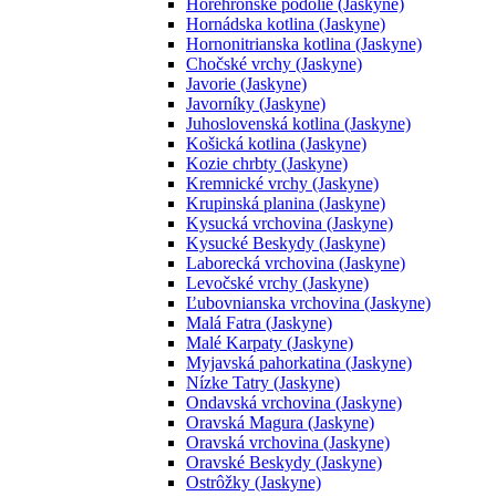
Horehronské podolie (Jaskyne)
Hornádska kotlina (Jaskyne)
Hornonitrianska kotlina (Jaskyne)
Chočské vrchy (Jaskyne)
Javorie (Jaskyne)
Javorníky (Jaskyne)
Juhoslovenská kotlina (Jaskyne)
Košická kotlina (Jaskyne)
Kozie chrbty (Jaskyne)
Kremnické vrchy (Jaskyne)
Krupinská planina (Jaskyne)
Kysucká vrchovina (Jaskyne)
Kysucké Beskydy (Jaskyne)
Laborecká vrchovina (Jaskyne)
Levočské vrchy (Jaskyne)
Ľubovnianska vrchovina (Jaskyne)
Malá Fatra (Jaskyne)
Malé Karpaty (Jaskyne)
Myjavská pahorkatina (Jaskyne)
Nízke Tatry (Jaskyne)
Ondavská vrchovina (Jaskyne)
Oravská Magura (Jaskyne)
Oravská vrchovina (Jaskyne)
Oravské Beskydy (Jaskyne)
Ostrôžky (Jaskyne)