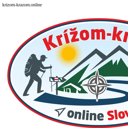
Skip
krizom-krazom.online
to
content