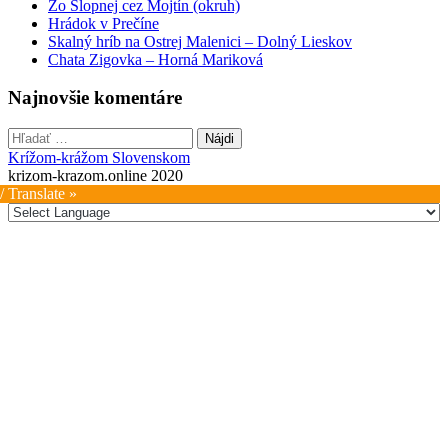
Zo Slopnej cez Mojtín (okruh)
Hrádok v Prečíne
Skalný hríb na Ostrej Malenici – Dolný Lieskov
Chata Zigovka – Horná Mariková
Najnovšie komentáre
Hľadať:
Krížom-krážom Slovenskom
krizom-krazom.online 2020
/ Translate »