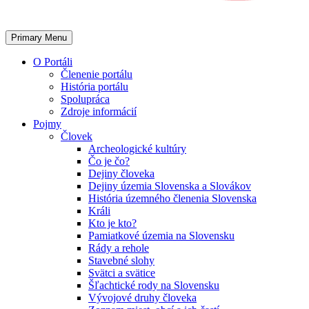
Primary Menu
O Portáli
Členenie portálu
História portálu
Spolupráca
Zdroje informácií
Pojmy
Človek
Archeologické kultúry
Čo je čo?
Dejiny človeka
Dejiny územia Slovenska a Slovákov
História územného členenia Slovenska
Králi
Kto je kto?
Pamiatkové územia na Slovensku
Rády a rehole
Stavebné slohy
Svätci a svätice
Šľachtické rody na Slovensku
Vývojové druhy človeka