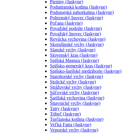
Pieniny (Jaskyne)
Podtatranská kotlina (Jaskyne)
Podunajská pahorkatina (Jaskyne)
Pohronský Inovec (Jaskyne)
Poľana (Jaskyne)
Považské podolie (Jaskyne)
Považský Inovec (Jaskyne)
Revúcka vrchovina (Jaskyne)
Skorušinské vrchy (Jaskyne)
Slanské vrchy (Jaskyne)
Slovenský kras (Jaskyne)
Spišská Magura (Jaskyne)
Spišsko-gemerský kras (Jaskyne)
Spišsko-šarišské medzihorie (Jaskyne)
Starohorské vrchy (Jaskyne)
Stolické vrchy (Jaskyne)
Strážovské vrchy (Jaskyne)
Súľovské vrchy (Jaskyne)
Šarišská vrchovina (Jaskyne)
Štiavnické vrchy (Jaskyne)
Tatry (Jaskyne)
Tribeč (Jaskyne)
Turčianska kotlina (Jaskyne)
Veľká Fatra (Jaskyne)
Veporské vrchy (Jaskyne)