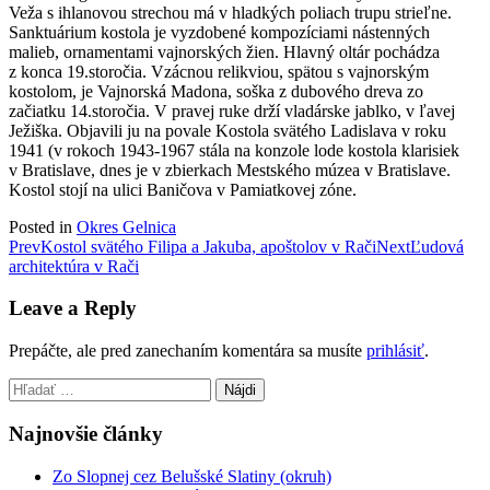
Veža s ihlanovou strechou má v hladkých poliach trupu strieľne.
Sanktuárium kostola je vyzdobené kompozíciami nástenných
malieb, ornamentami vajnorských žien. Hlavný oltár pochádza
z konca 19.storočia. Vzácnou relikviou, spätou s vajnorským
kostolom, je Vajnorská Madona, soška z dubového dreva zo
začiatku 14.storočia. V pravej ruke drží vladárske jablko, v ľavej
Ježiška. Objavili ju na povale Kostola svätého Ladislava v roku
1941 (v rokoch 1943-1967 stála na konzole lode kostola klarisiek
v Bratislave, dnes je v zbierkach Mestského múzea v Bratislave.
Kostol stojí na ulici Baničova v Pamiatkovej zóne.
Posted in
Okres Gelnica
Post
Prev
Kostol svätého Filipa a Jakuba, apoštolov v Rači
Next
Ľudová
architektúra v Rači
navigation
Leave a Reply
Prepáčte, ale pred zanechaním komentára sa musíte
prihlásiť
.
Hľadať:
Najnovšie články
Zo Slopnej cez Belušské Slatiny (okruh)