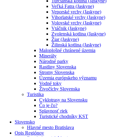
Turčianska kotlina (Jaskyne)
Veľká Fatra (Jaskyne)
Veporské vrchy (Jaskyne)
Vihorlatské vrchy (Jaskyne)
Volovské vrchy (Jaskyne)
Vtáčnik (Jaskyne)
Zvolenská kotlina (Jaskyne)
Žiar (Jaskyne)
Žilinská kotlina (Jaskyne)
Maloplošné chránené územia
Minerály
Národné parky
Rastliny Slovenska
Stromy Slovenska
Územia európskeho významu
Vodné toky
Živočíchy Slovenska
Turistika
Cyklotrasy na Slovensku
Čo je čo?
Splavnosť riek
Turistické chodníky KST
Slovensko
Hlavné mesto Bratislava
Opis Regiónov