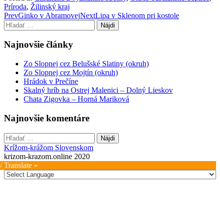
Príroda
,
Žilinský kraj
Post
Prev
Ginko v Abramovej
Next
Lipa v Sklenom pri kostole
Hľadať:
navigation
Najnovšie články
Zo Slopnej cez Belušské Slatiny (okruh)
Zo Slopnej cez Mojtín (okruh)
Hrádok v Prečíne
Skalný hríb na Ostrej Malenici – Dolný Lieskov
Chata Zigovka – Horná Mariková
Najnovšie komentáre
Hľadať:
Krížom-krážom Slovenskom
krizom-krazom.online 2020
/ Translate »