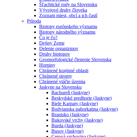
Šľachtické rody na Slovensku
Vývojové druhy človeka
Zoznam miest, obcí a ich častí
Príroda
Biotopy európskeho významu
Biotopy národného významu
Čo je čo?
Dejiny Zeme
Delenie organizmov
Druhy biotopov
Geomorfologické členenie Slovenska
Horniny
Chránené krajinné oblasti
Chránené stromy
Chránené vtáčie územia
Jaskyne na Slovensku
Bachureň (Jaskyne)
Beskydské predhorie (Jaskyne)
Biele Karpaty (Jaskyne)
Bodvianska pahorkatina (Jaskyne)
Branisko (Jaskyne)
Bukovské vrchy (Jaskyne)
Burda (Jaskyne)
Busov (Jaskyne)
Cerová vrchovina (Jaskyne)