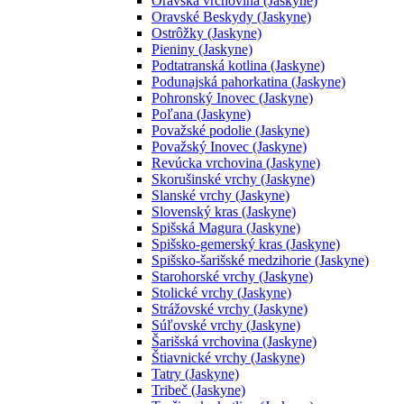
Oravská vrchovina (Jaskyne)
Oravské Beskydy (Jaskyne)
Ostrôžky (Jaskyne)
Pieniny (Jaskyne)
Podtatranská kotlina (Jaskyne)
Podunajská pahorkatina (Jaskyne)
Pohronský Inovec (Jaskyne)
Poľana (Jaskyne)
Považské podolie (Jaskyne)
Považský Inovec (Jaskyne)
Revúcka vrchovina (Jaskyne)
Skorušinské vrchy (Jaskyne)
Slanské vrchy (Jaskyne)
Slovenský kras (Jaskyne)
Spišská Magura (Jaskyne)
Spišsko-gemerský kras (Jaskyne)
Spišsko-šarišské medzihorie (Jaskyne)
Starohorské vrchy (Jaskyne)
Stolické vrchy (Jaskyne)
Strážovské vrchy (Jaskyne)
Súľovské vrchy (Jaskyne)
Šarišská vrchovina (Jaskyne)
Štiavnické vrchy (Jaskyne)
Tatry (Jaskyne)
Tribeč (Jaskyne)