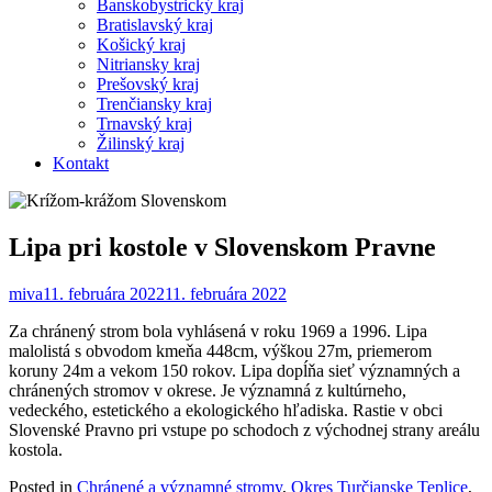
Banskobystrický kraj
Bratislavský kraj
Košický kraj
Nitriansky kraj
Prešovský kraj
Trenčiansky kraj
Trnavský kraj
Žilinský kraj
Kontakt
Lipa pri kostole v Slovenskom Pravne
miva
11. februára 2022
11. februára 2022
Za chránený strom bola vyhlásená v roku 1969 a 1996. Lipa
malolistá s obvodom kmeňa 448cm, výškou 27m, priemerom
koruny 24m a vekom 150 rokov. Lipa dopĺňa sieť významných a
chránených stromov v okrese. Je významná z kultúrneho,
vedeckého, estetického a ekologického hľadiska. Rastie v obci
Slovenské Pravno pri vstupe po schodoch z východnej strany areálu
kostola.
Posted in
Chránené a významné stromy
,
Okres Turčianske Teplice
,