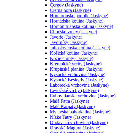
Čergov (Jaskyne)
Čierna hora (Jaskyne)
Horehronské podolie (Jaskyne)
Hornádska kotlina (Jaskyne)
Hornonitrianska kotlina (Jaskyne)
Chočské vrchy (Jaskyne)
Javorie (Jaskyne)
Javorníky (Jaskyne)
Juhoslovenská kotlina (Jaskyne)
Košická kotlina (Jaskyne)
Kozie chrbty (Jaskyne)
Kremnické vrchy (Jaskyne)
Krupinská planina (Jaskyne)
Kysucká vrchovina (Jaskyne)
Kysucké Beskydy (Jaskyne)
Laborecká vrchovina (Jaskyne)
Levočské vrchy (Jaskyne)
Ľubovnianska vrchovina (Jaskyne)
Malá Fatra (Jaskyne)
Malé Karpaty (Jaskyne)
Myjavská pahorkatina (Jaskyne)
Nízke Tatry (Jaskyne)
Ondavská vrchovina (Jaskyne)
Oravská Magura (Jaskyne)