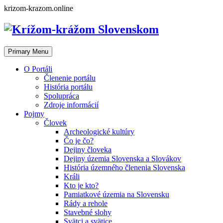
Skip
krizom-krazom.online
to
content
Primary Menu
O Portáli
Členenie portálu
História portálu
Spolupráca
Zdroje informácií
Pojmy
Človek
Archeologické kultúry
Čo je čo?
Dejiny človeka
Dejiny územia Slovenska a Slovákov
História územného členenia Slovenska
Králi
Kto je kto?
Pamiatkové územia na Slovensku
Rády a rehole
Stavebné slohy
Svätci a svätice