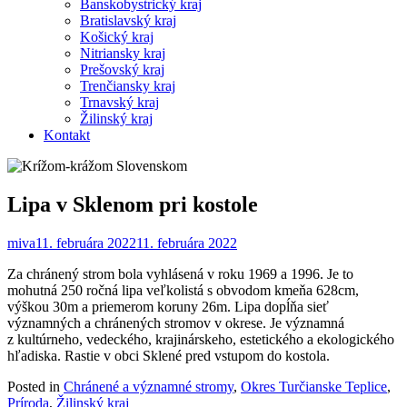
Banskobystrický kraj
Bratislavský kraj
Košický kraj
Nitriansky kraj
Prešovský kraj
Trenčiansky kraj
Trnavský kraj
Žilinský kraj
Kontakt
Lipa v Sklenom pri kostole
miva
11. februára 2022
11. februára 2022
Za chránený strom bola vyhlásená v roku 1969 a 1996. Je to
mohutná 250 ročná lipa veľkolistá s obvodom kmeňa 628cm,
výškou 30m a priemerom koruny 26m. Lipa dopĺňa sieť
významných a chránených stromov v okrese. Je významná
z kultúrneho, vedeckého, krajinárskeho, estetického a ekologického
hľadiska. Rastie v obci Sklené pred vstupom do kostola.
Posted in
Chránené a významné stromy
,
Okres Turčianske Teplice
,
Príroda
,
Žilinský kraj