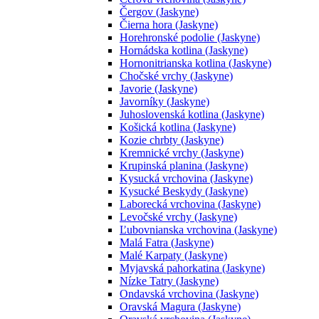
Čergov (Jaskyne)
Čierna hora (Jaskyne)
Horehronské podolie (Jaskyne)
Hornádska kotlina (Jaskyne)
Hornonitrianska kotlina (Jaskyne)
Chočské vrchy (Jaskyne)
Javorie (Jaskyne)
Javorníky (Jaskyne)
Juhoslovenská kotlina (Jaskyne)
Košická kotlina (Jaskyne)
Kozie chrbty (Jaskyne)
Kremnické vrchy (Jaskyne)
Krupinská planina (Jaskyne)
Kysucká vrchovina (Jaskyne)
Kysucké Beskydy (Jaskyne)
Laborecká vrchovina (Jaskyne)
Levočské vrchy (Jaskyne)
Ľubovnianska vrchovina (Jaskyne)
Malá Fatra (Jaskyne)
Malé Karpaty (Jaskyne)
Myjavská pahorkatina (Jaskyne)
Nízke Tatry (Jaskyne)
Ondavská vrchovina (Jaskyne)
Oravská Magura (Jaskyne)