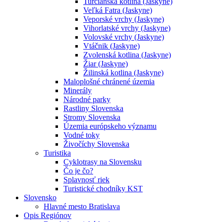
Turčianska kotlina (Jaskyne)
Veľká Fatra (Jaskyne)
Veporské vrchy (Jaskyne)
Vihorlatské vrchy (Jaskyne)
Volovské vrchy (Jaskyne)
Vtáčnik (Jaskyne)
Zvolenská kotlina (Jaskyne)
Žiar (Jaskyne)
Žilinská kotlina (Jaskyne)
Maloplošné chránené územia
Minerály
Národné parky
Rastliny Slovenska
Stromy Slovenska
Územia európskeho významu
Vodné toky
Živočíchy Slovenska
Turistika
Cyklotrasy na Slovensku
Čo je čo?
Splavnosť riek
Turistické chodníky KST
Slovensko
Hlavné mesto Bratislava
Opis Regiónov