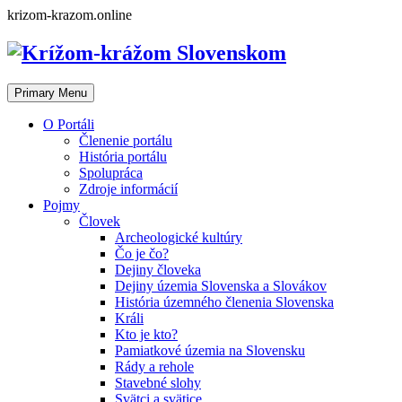
Skip
krizom-krazom.online
to
content
Primary Menu
O Portáli
Členenie portálu
História portálu
Spolupráca
Zdroje informácií
Pojmy
Človek
Archeologické kultúry
Čo je čo?
Dejiny človeka
Dejiny územia Slovenska a Slovákov
História územného členenia Slovenska
Králi
Kto je kto?
Pamiatkové územia na Slovensku
Rády a rehole
Stavebné slohy
Svätci a svätice