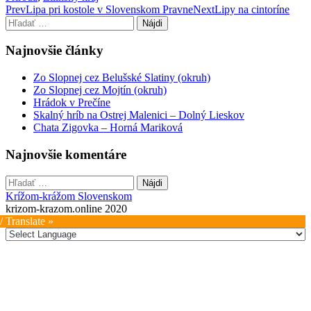
Post
Prev
Lipa pri kostole v Slovenskom Pravne
Next
Lipy na cintoríne
Hľadať:
navigation
Najnovšie články
Zo Slopnej cez Belušské Slatiny (okruh)
Zo Slopnej cez Mojtín (okruh)
Hrádok v Prečíne
Skalný hríb na Ostrej Malenici – Dolný Lieskov
Chata Zigovka – Horná Mariková
Najnovšie komentáre
Hľadať:
Krížom-krážom Slovenskom
krizom-krazom.online 2020
/ Translate »