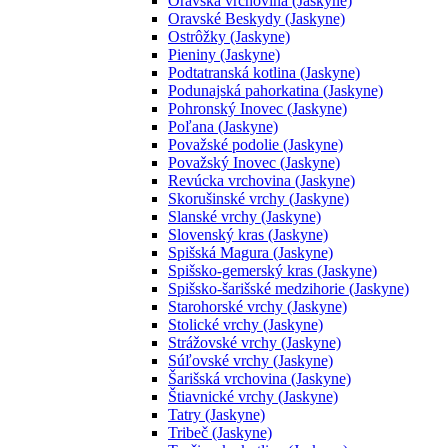
Oravská vrchovina (Jaskyne)
Oravské Beskydy (Jaskyne)
Ostrôžky (Jaskyne)
Pieniny (Jaskyne)
Podtatranská kotlina (Jaskyne)
Podunajská pahorkatina (Jaskyne)
Pohronský Inovec (Jaskyne)
Poľana (Jaskyne)
Považské podolie (Jaskyne)
Považský Inovec (Jaskyne)
Revúcka vrchovina (Jaskyne)
Skorušinské vrchy (Jaskyne)
Slanské vrchy (Jaskyne)
Slovenský kras (Jaskyne)
Spišská Magura (Jaskyne)
Spišsko-gemerský kras (Jaskyne)
Spišsko-šarišské medzihorie (Jaskyne)
Starohorské vrchy (Jaskyne)
Stolické vrchy (Jaskyne)
Strážovské vrchy (Jaskyne)
Súľovské vrchy (Jaskyne)
Šarišská vrchovina (Jaskyne)
Štiavnické vrchy (Jaskyne)
Tatry (Jaskyne)
Tribeč (Jaskyne)